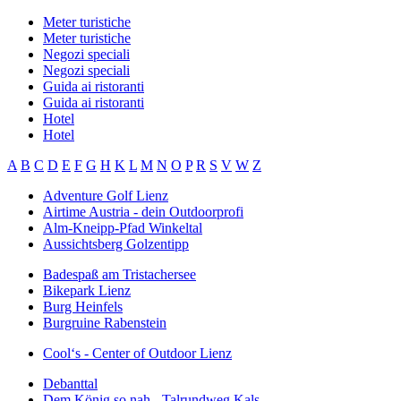
Meter turistiche
Meter turistiche
Negozi speciali
Negozi speciali
Guida ai ristoranti
Guida ai ristoranti
Hotel
Hotel
A
B
C
D
E
F
G
H
K
L
M
N
O
P
R
S
V
W
Z
Adventure Golf Lienz
Airtime Austria - dein Outdoorprofi
Alm-Kneipp-Pfad Winkeltal
Aussichtsberg Golzentipp
Badespaß am Tristachersee
Bikepark Lienz
Burg Heinfels
Burgruine Rabenstein
Cool‘s - Center of Outdoor Lienz
Debanttal
Dem König so nah - Talrundweg Kals