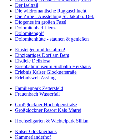
Der Iseltrail
Die wildromantische Raggaschlucht
Die Zirbe - Ausstellung St. Jakob i. Def.
Diogenes im großen Fassl
Dolomitenbad Lienz
Dolomitengolf
Dolomitenhütte - staunen & genießen
Einsteigen und losfahren!
Einzigartiges Dorf am Berg
Eisdiele Deliziosa
Eisenbahnmuseum Südbahn Heizhaus
Erlebnis Kalser Glocknerstraße
Erlebniswelt Assling
Familienpark Zettersfeld
Frauenbach Wasserfall
Großglockner Hochalpenstraße
Großglockner Resort Kals-Matrei
Hochseilgarten & Wichtelpark Sillian
Kalser Glocknerhaus
Kammerlanderhof