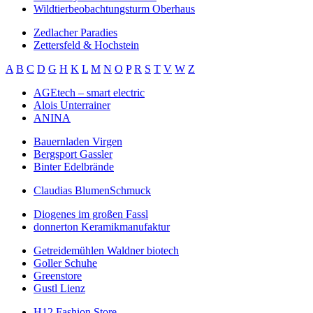
Wildtierbeobachtungsturm Oberhaus
Zedlacher Paradies
Zettersfeld & Hochstein
A
B
C
D
G
H
K
L
M
N
O
P
R
S
T
V
W
Z
AGEtech – smart electric
Alois Unterrainer
ANINA
Bauernladen Virgen
Bergsport Gassler
Binter Edelbrände
Claudias BlumenSchmuck
Diogenes im großen Fassl
donnerton Keramikmanufaktur
Getreidemühlen Waldner biotech
Goller Schuhe
Greenstore
Gustl Lienz
H12 Fashion Store