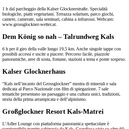
1 h dal parcheggio della Kalser Glocknerstraße. Specialità
biologiche, piatti vegetariani. Terrazza solarium, parco giochi,
camere, camerate, sala seminari, cabina a infrarossi. Webcam:
www.grossglockner-wetter.at.
Dem König so nah – Talrundweg Kals
6 h per il giro della valle lungo 19,5 km. Anche singole tappe con
possibili accessi e uscite a piacere. Percorso facile, piazzole
panoramiche, aree di sosta, fontane, stazioni a tema e ponte sospeso.
Kalser Glocknerhaus
“Kals nell’incanto del Grossglockner” mostra di minerali e sala
dedicata al Parco Nazionale con film di spiegazione. 7 sale
tematiche presentano un paesaggio e una cultura unici, tradizioni,
storia della prima arrampicata e dell’alpinismo.
Großglockner Resort Kals-Matrei
L’Adler Lounge con piattaforma panoramica spettacolare è
raggiungibile tramite cabinovia da Kals. Grandiosa vista su oltre 60