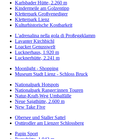
Karlsbader Hütte, 2.260 m
Kindermeile am Golzentipp
Kletterpark Großvenediger
Kletterpark Lienz
Kulturhistorische Kostbarkeit
L'adrenalina nella gola di Proßeggklamm
Lavanter Kirchbichl
Loacker Genusswelt
Lucknerhaus, 1.920 m
Lucknerhütte, 2.241 m
Moonlight - Shopping
Museum Stadt Lienz - Schloss Bruck
Nationalpark Hotspots
Nationalpark Ranger:innen Touren
Natur-Kraft-Weg Umbalfälle
Neue Sajathütte, 2.600 m
New Take Five
Obersee und Staller Sattel
Osttirodler am Lienzer Schlossberg
Papin Sport