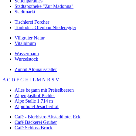
Seifenparadies
Stadtapotheke "Zur Madonna"
Stadtmarkt
Tischlerei Forcher
Tonlodn - Ofenbau Niederegger
Villgrater Natur
Vitalpinum
Wassermann
Wurzelstock
Zimml Alpinausstatter
A
C
D
F
G
H
I
L
M
N
R
S
V
Alles begann mit Preiselbeeren
Alpengasthof Pichler
Alpe Stalle 1.714 m
Alpinhotel Jesacherhof
Café - Bierbistro Altstadthotel Eck
Café Bäckerei Gruber
Café Schloss Bruck