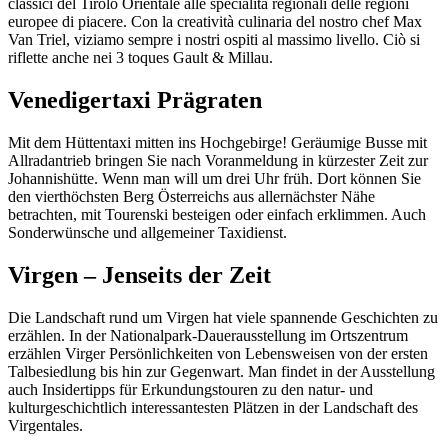
classici del Tirolo Orientale alle specialità regionali delle regioni
europee di piacere. Con la creatività culinaria del nostro chef Max
Van Triel, viziamo sempre i nostri ospiti al massimo livello. Ciò si
riflette anche nei 3 toques Gault & Millau.
Venedigertaxi Prägraten
Mit dem Hüttentaxi mitten ins Hochgebirge! Geräumige Busse mit
Allradantrieb bringen Sie nach Voranmeldung in kürzester Zeit zur
Johannishütte. Wenn man will um drei Uhr früh. Dort können Sie
den vierthöchsten Berg Österreichs aus allernächster Nähe
betrachten, mit Tourenski besteigen oder einfach erklimmen. Auch
Sonderwünsche und allgemeiner Taxidienst.
Virgen – Jenseits der Zeit
Die Landschaft rund um Virgen hat viele spannende Geschichten zu
erzählen. In der Nationalpark-Dauerausstellung im Ortszentrum
erzählen Virger Persönlichkeiten von Lebensweisen von der ersten
Talbesiedlung bis hin zur Gegenwart. Man findet in der Ausstellung
auch Insidertipps für Erkundungstouren zu den natur- und
kulturgeschichtlich interessantesten Plätzen in der Landschaft des
Virgentales.