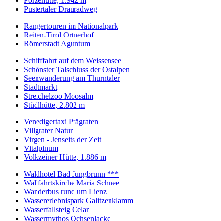
Porzehütte, 1.942 m
Pustertaler Drauradweg
Rangertouren im Nationalpark
Reiten-Tirol Ortnerhof
Römerstadt Aguntum
Schifffahrt auf dem Weissensee
Schönster Talschluss der Ostalpen
Seenwanderung am Thurntaler
Stadtmarkt
Streichelzoo Moosalm
Stüdlhütte, 2.802 m
Venedigertaxi Prägraten
Villgrater Natur
Virgen - Jenseits der Zeit
Vitalpinum
Volkzeiner Hütte, 1.886 m
Waldhotel Bad Jungbrunn ***
Wallfahrtskirche Maria Schnee
Wanderbus rund um Lienz
Wassererlebnispark Galitzenklamm
Wasserfallsteig Celar
Wassermythos Ochsenlacke