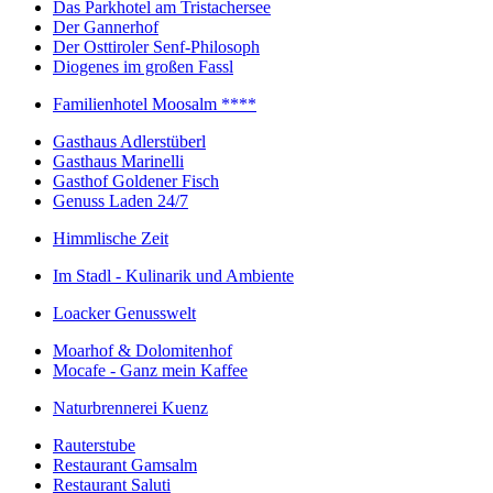
Das Parkhotel am Tristachersee
Der Gannerhof
Der Osttiroler Senf-Philosoph
Diogenes im großen Fassl
Familienhotel Moosalm ****
Gasthaus Adlerstüberl
Gasthaus Marinelli
Gasthof Goldener Fisch
Genuss Laden 24/7
Himmlische Zeit
Im Stadl - Kulinarik und Ambiente
Loacker Genusswelt
Moarhof & Dolomitenhof
Mocafe - Ganz mein Kaffee
Naturbrennerei Kuenz
Rauterstube
Restaurant Gamsalm
Restaurant Saluti