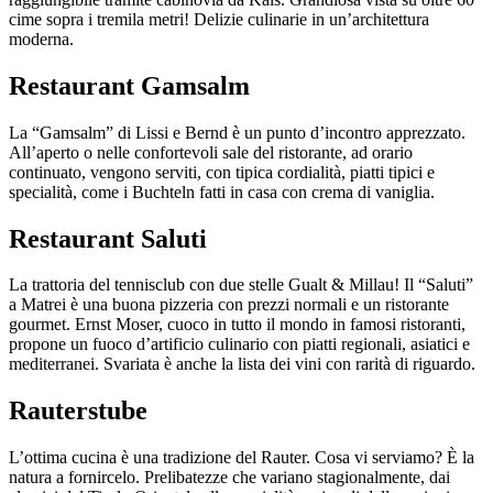
cime sopra i tremila metri! Delizie culinarie in un’architettura
moderna.
Restaurant Gamsalm
La “Gamsalm” di Lissi e Bernd è un punto d’incontro apprezzato.
All’aperto o nelle confortevoli sale del ristorante, ad orario
continuato, vengono serviti, con tipica cordialità, piatti tipici e
specialità, come i Buchteln fatti in casa con crema di vaniglia.
Restaurant Saluti
La trattoria del tennisclub con due stelle Gualt & Millau! Il “Saluti”
a Matrei è una buona pizzeria con prezzi normali e un ristorante
gourmet. Ernst Moser, cuoco in tutto il mondo in famosi ristoranti,
propone un fuoco d’artificio culinario con piatti regionali, asiatici e
mediterranei. Svariata è anche la lista dei vini con rarità di riguardo.
Rauterstube
L’ottima cucina è una tradizione del Rauter. Cosa vi serviamo? È la
natura a fornircelo. Prelibatezze che variano stagionalmente, dai