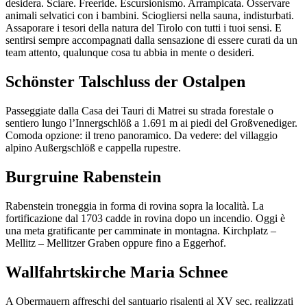
desidera. Sciare. Freeride. Escursionismo. Arrampicata. Osservare
animali selvatici con i bambini. Sciogliersi nella sauna, indisturbati.
Assaporare i tesori della natura del Tirolo con tutti i tuoi sensi. E
sentirsi sempre accompagnati dalla sensazione di essere curati da un
team attento, qualunque cosa tu abbia in mente o desideri.
Schönster Talschluss der Ostalpen
Passeggiate dalla Casa dei Tauri di Matrei su strada forestale o
sentiero lungo l’Innergschlöß a 1.691 m ai piedi del Großvenediger.
Comoda opzione: il treno panoramico. Da vedere: del villaggio
alpino Außergschlöß e cappella rupestre.
Burgruine Rabenstein
Rabenstein troneggia in forma di rovina sopra la località. La
fortificazione dal 1703 cadde in rovina dopo un incendio. Oggi è
una meta gratificante per camminate in montagna. Kirchplatz –
Mellitz – Mellitzer Graben oppure fino a Eggerhof.
Wallfahrtskirche Maria Schnee
A Obermauern affreschi del santuario risalenti al XV sec. realizzati