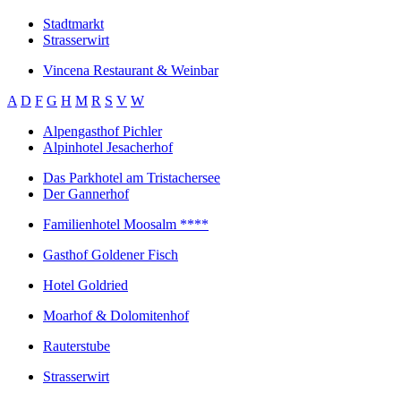
Stadtmarkt
Strasserwirt
Vincena Restaurant & Weinbar
A
D
F
G
H
M
R
S
V
W
Alpengasthof Pichler
Alpinhotel Jesacherhof
Das Parkhotel am Tristachersee
Der Gannerhof
Familienhotel Moosalm ****
Gasthof Goldener Fisch
Hotel Goldried
Moarhof & Dolomitenhof
Rauterstube
Strasserwirt