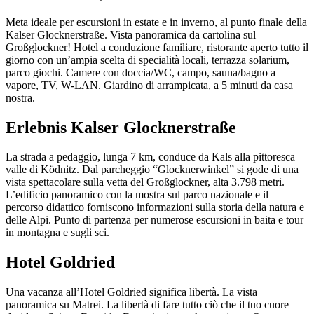
Meta ideale per escursioni in estate e in inverno, al punto finale della
Kalser Glocknerstraße. Vista panoramica da cartolina sul
Großglockner! Hotel a conduzione familiare, ristorante aperto tutto il
giorno con un’ampia scelta di specialità locali, terrazza solarium,
parco giochi. Camere con doccia/WC, campo, sauna/bagno a
vapore, TV, W-LAN. Giardino di arrampicata, a 5 minuti da casa
nostra.
Erlebnis Kalser Glocknerstraße
La strada a pedaggio, lunga 7 km, conduce da Kals alla pittoresca
valle di Ködnitz. Dal parcheggio “Glocknerwinkel” si gode di una
vista spettacolare sulla vetta del Großglockner, alta 3.798 metri.
L’edificio panoramico con la mostra sul parco nazionale e il
percorso didattico forniscono informazioni sulla storia della natura e
delle Alpi. Punto di partenza per numerose escursioni in baita e tour
in montagna e sugli sci.
Hotel Goldried
Una vacanza all’Hotel Goldried significa libertà. La vista
panoramica su Matrei. La libertà di fare tutto ciò che il tuo cuore