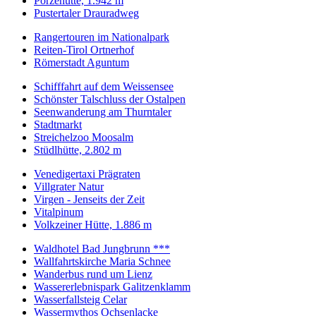
Porzehütte, 1.942 m
Pustertaler Drauradweg
Rangertouren im Nationalpark
Reiten-Tirol Ortnerhof
Römerstadt Aguntum
Schifffahrt auf dem Weissensee
Schönster Talschluss der Ostalpen
Seenwanderung am Thurntaler
Stadtmarkt
Streichelzoo Moosalm
Stüdlhütte, 2.802 m
Venedigertaxi Prägraten
Villgrater Natur
Virgen - Jenseits der Zeit
Vitalpinum
Volkzeiner Hütte, 1.886 m
Waldhotel Bad Jungbrunn ***
Wallfahrtskirche Maria Schnee
Wanderbus rund um Lienz
Wassererlebnispark Galitzenklamm
Wasserfallsteig Celar
Wassermythos Ochsenlacke