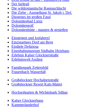
Der Iseltrail
Die wildromantische Raggaschlucht
Die Zirbe - Ausstellung St. Jakob i. Def.
Diogenes im großen Fassl
Dolomitenbad Lienz
Dolomitengolf
Dolomitenhütte - staunen & genießen
Einsteigen und losfahren!
Einzigartiges Dorf am Berg
Eisdiele Deliziosa
Eisenbahnmuseum Südbahn Heizhaus
Erlebnis Kalser Glocknerstraße
Erlebniswelt Assling
Familienpark Zettersfeld
Frauenbach Wasserfall
Großglockner Hochalpenstraße
Großglockner Resort Kals-Matrei
Hochseilgarten & Wichtelpark Sillian
Kalser Glocknerhaus
Kammerlanderhof