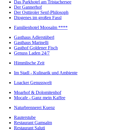
Das Parkhotel am Tristachersee
Der Gannerhof
Der Osttiroler Senf-Philosoph
Diogenes im großen Fassl
Familienhotel Moosalm ****
Gasthaus Adlerstüberl
Gasthaus Marinelli
Gasthof Goldener Fisch
Genuss Laden 24/7
Himmlische Zeit
Im Stadl - Kulinarik und Ambiente
Loacker Genusswelt
Moarhof & Dolomitenhof
Mocafe - Ganz mein Kaffee
Naturbrennerei Kuenz
Rauterstube
Restaurant Gamsalm
Restaurant Saluti