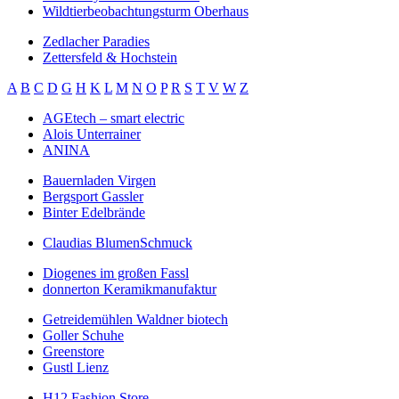
Wildtierbeobachtungsturm Oberhaus
Zedlacher Paradies
Zettersfeld & Hochstein
A
B
C
D
G
H
K
L
M
N
O
P
R
S
T
V
W
Z
AGEtech – smart electric
Alois Unterrainer
ANINA
Bauernladen Virgen
Bergsport Gassler
Binter Edelbrände
Claudias BlumenSchmuck
Diogenes im großen Fassl
donnerton Keramikmanufaktur
Getreidemühlen Waldner biotech
Goller Schuhe
Greenstore
Gustl Lienz
H12 Fashion Store