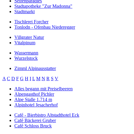
Seifenparadies
Stadtapotheke "Zur Madonna"
Stadtmarkt
Tischlerei Forcher
Tonlodn - Ofenbau Niederegger
Villgrater Natur
Vitalpinum
Wassermann
Wurzelstock
Zimml Alpinausstatter
A
C
D
F
G
H
I
L
M
N
R
S
V
Alles begann mit Preiselbeeren
Alpengasthof Pichler
Alpe Stalle 1.714 m
Alpinhotel Jesacherhof
Café - Bierbistro Altstadthotel Eck
Café Bäckerei Gruber
Café Schloss Bruck