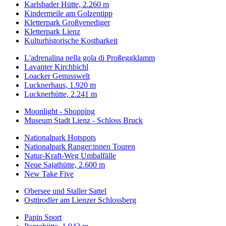
Karlsbader Hütte, 2.260 m
Kindermeile am Golzentipp
Kletterpark Großvenediger
Kletterpark Lienz
Kulturhistorische Kostbarkeit
L'adrenalina nella gola di Proßeggklamm
Lavanter Kirchbichl
Loacker Genusswelt
Lucknerhaus, 1.920 m
Lucknerhütte, 2.241 m
Moonlight - Shopping
Museum Stadt Lienz - Schloss Bruck
Nationalpark Hotspots
Nationalpark Ranger:innen Touren
Natur-Kraft-Weg Umbalfälle
Neue Sajathütte, 2.600 m
New Take Five
Obersee und Staller Sattel
Osttirodler am Lienzer Schlossberg
Papin Sport