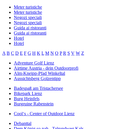
Meter turistiche
Meter turistiche
Negozi speciali
Negozi speciali
Guida ai ristoranti
Guida ai ristoranti
Hotel
Hotel
A
B
C
D
E
F
G
H
K
L
M
N
O
P
R
S
V
W
Z
Adventure Golf Lienz
Airtime Austria - dein Outdoorprofi
Alm-Kneipp-Pfad Winkeltal
Aussichtsberg Golzentipp
Badespaß am Tristachersee
Bikepark Lienz
Burg Heinfels
Burgruine Rabenstein
Cool‘s - Center of Outdoor Lienz
Debanttal
Dem König so nah - Talrundweg Kals