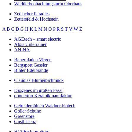
Wildtierbeobachtungsturm Oberhaus
Zedlacher Paradies
Zettersfeld & Hochstein
A
B
C
D
G
H
K
L
M
N
O
P
R
S
T
V
W
Z
AGEtech – smart electric
Alois Unterrainer
ANINA
Bauernladen Virgen
Bergsport Gassler
Binter Edelbrände
Claudias BlumenSchmuck
Diogenes im großen Fassl
donnerton Keramikmanufaktur
Getreidemühlen Waldner biotech
Goller Schuhe
Greenstore
Gustl Lienz
H12 Fashion Store