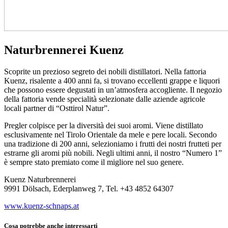
Naturbrennerei Kuenz
Scoprite un prezioso segreto dei nobili distillatori. Nella fattoria
Kuenz, risalente a 400 anni fa, si trovano eccellenti grappe e liquori
che possono essere degustati in un’atmosfera accogliente. Il negozio
della fattoria vende specialità selezionate dalle aziende agricole
locali partner di “Osttirol Natur”.
Pregler colpisce per la diversità dei suoi aromi. Viene distillato
esclusivamente nel Tirolo Orientale da mele e pere locali. Secondo
una tradizione di 200 anni, selezioniamo i frutti dei nostri frutteti per
estrarne gli aromi più nobili. Negli ultimi anni, il nostro “Numero 1”
è sempre stato premiato come il migliore nel suo genere.
Kuenz Naturbrennerei
9991 Dölsach, Ederplanweg 7, Tel. +43 4852 64307
www.kuenz-schnaps.at
Cosa potrebbe anche interessarti