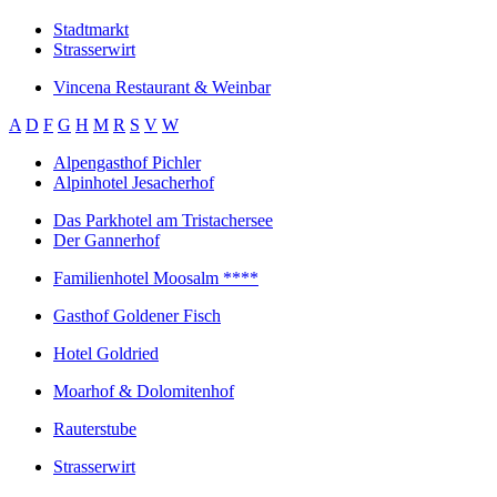
Stadtmarkt
Strasserwirt
Vincena Restaurant & Weinbar
A
D
F
G
H
M
R
S
V
W
Alpengasthof Pichler
Alpinhotel Jesacherhof
Das Parkhotel am Tristachersee
Der Gannerhof
Familienhotel Moosalm ****
Gasthof Goldener Fisch
Hotel Goldried
Moarhof & Dolomitenhof
Rauterstube
Strasserwirt