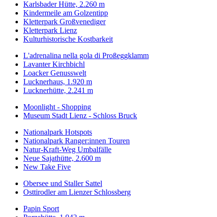
Karlsbader Hütte, 2.260 m
Kindermeile am Golzentipp
Kletterpark Großvenediger
Kletterpark Lienz
Kulturhistorische Kostbarkeit
L'adrenalina nella gola di Proßeggklamm
Lavanter Kirchbichl
Loacker Genusswelt
Lucknerhaus, 1.920 m
Lucknerhütte, 2.241 m
Moonlight - Shopping
Museum Stadt Lienz - Schloss Bruck
Nationalpark Hotspots
Nationalpark Ranger:innen Touren
Natur-Kraft-Weg Umbalfälle
Neue Sajathütte, 2.600 m
New Take Five
Obersee und Staller Sattel
Osttirodler am Lienzer Schlossberg
Papin Sport