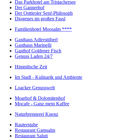
Das Parkhotel am Tristachersee
Der Gannerhof
Der Osttiroler Senf-Philosoph
Diogenes im großen Fassl
Familienhotel Moosalm ****
Gasthaus Adlerstüberl
Gasthaus Marinelli
Gasthof Goldener Fisch
Genuss Laden 24/7
Himmlische Zeit
Im Stadl - Kulinarik und Ambiente
Loacker Genusswelt
Moarhof & Dolomitenhof
Mocafe - Ganz mein Kaffee
Naturbrennerei Kuenz
Rauterstube
Restaurant Gamsalm
Restaurant Saluti