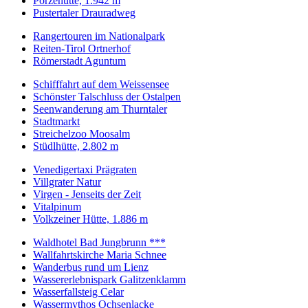
Porzehütte, 1.942 m
Pustertaler Drauradweg
Rangertouren im Nationalpark
Reiten-Tirol Ortnerhof
Römerstadt Aguntum
Schifffahrt auf dem Weissensee
Schönster Talschluss der Ostalpen
Seenwanderung am Thurntaler
Stadtmarkt
Streichelzoo Moosalm
Stüdlhütte, 2.802 m
Venedigertaxi Prägraten
Villgrater Natur
Virgen - Jenseits der Zeit
Vitalpinum
Volkzeiner Hütte, 1.886 m
Waldhotel Bad Jungbrunn ***
Wallfahrtskirche Maria Schnee
Wanderbus rund um Lienz
Wassererlebnispark Galitzenklamm
Wasserfallsteig Celar
Wassermythos Ochsenlacke