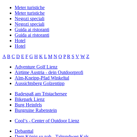
Meter turistiche
Meter turistiche
Negozi speciali
Negozi speciali
Guida ai ristoranti
Guida ai ristoranti
Hotel
Hotel
A
B
C
D
E
F
G
H
K
L
M
N
O
P
R
S
V
W
Z
Adventure Golf Lienz
Airtime Austria - dein Outdoorprofi
Alm-Kneipp-Pfad Winkeltal
Aussichtsberg Golzentipp
Badespaß am Tristachersee
Bikepark Lienz
Burg Heinfels
Burgruine Rabenstein
Cool‘s - Center of Outdoor Lienz
Debanttal
Dem König so nah - Talrundweg Kals