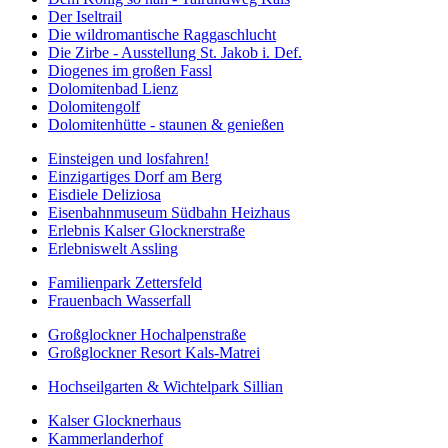
Der Iseltrail
Die wildromantische Raggaschlucht
Die Zirbe - Ausstellung St. Jakob i. Def.
Diogenes im großen Fassl
Dolomitenbad Lienz
Dolomitengolf
Dolomitenhütte - staunen & genießen
Einsteigen und losfahren!
Einzigartiges Dorf am Berg
Eisdiele Deliziosa
Eisenbahnmuseum Südbahn Heizhaus
Erlebnis Kalser Glocknerstraße
Erlebniswelt Assling
Familienpark Zettersfeld
Frauenbach Wasserfall
Großglockner Hochalpenstraße
Großglockner Resort Kals-Matrei
Hochseilgarten & Wichtelpark Sillian
Kalser Glocknerhaus
Kammerlanderhof