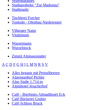
Seifenparadies
Stadtapotheke "Zur Madonna"
Stadtmarkt
Tischlerei Forcher
Tonlodn - Ofenbau Niederegger
Villgrater Natur
Vitalpinum
Wassermann
Wurzelstock
Zimml Alpinausstatter
A
C
D
F
G
H
I
L
M
N
R
S
V
Alles begann mit Preiselbeeren
Alpengasthof Pichler
Alpe Stalle 1.714 m
Alpinhotel Jesacherhof
Café - Bierbistro Altstadthotel Eck
Café Bäckerei Gruber
Café Schloss Bruck