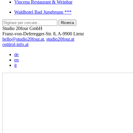
Vincena Restaurant & Weinbar
Waldhotel Bad Jungbrunn ***
Studio 20four GmbH
Franz-von-Deferegger-Str. 8, A-9900 Lienz
hello@studio20four.at
,
studio20four.at
osttirol-info.at
de
en
it