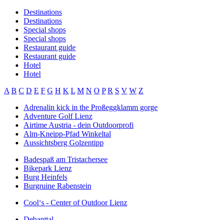
Destinations
Destinations
Special shops
Special shops
Restaurant guide
Restaurant guide
Hotel
Hotel
A
B
C
D
E
F
G
H
K
L
M
N
O
P
R
S
V
W
Z
Adrenalin kick in the Proßeggklamm gorge
Adventure Golf Lienz
Airtime Austria - dein Outdoorprofi
Alm-Kneipp-Pfad Winkeltal
Aussichtsberg Golzentipp
Badespaß am Tristachersee
Bikepark Lienz
Burg Heinfels
Burgruine Rabenstein
Cool‘s - Center of Outdoor Lienz
Debanttal