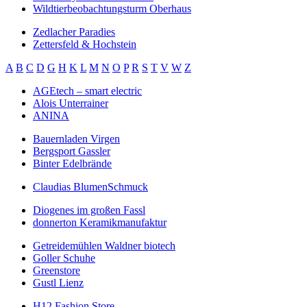
Wildtierbeobachtungsturm Oberhaus
Zedlacher Paradies
Zettersfeld & Hochstein
A
B
C
D
G
H
K
L
M
N
O
P
R
S
T
V
W
Z
AGEtech – smart electric
Alois Unterrainer
ANINA
Bauernladen Virgen
Bergsport Gassler
Binter Edelbrände
Claudias BlumenSchmuck
Diogenes im großen Fassl
donnerton Keramikmanufaktur
Getreidemühlen Waldner biotech
Goller Schuhe
Greenstore
Gustl Lienz
H12 Fashion Store