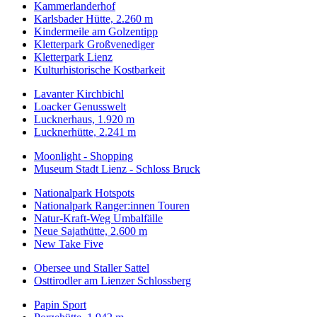
Kammerlanderhof
Karlsbader Hütte, 2.260 m
Kindermeile am Golzentipp
Kletterpark Großvenediger
Kletterpark Lienz
Kulturhistorische Kostbarkeit
Lavanter Kirchbichl
Loacker Genusswelt
Lucknerhaus, 1.920 m
Lucknerhütte, 2.241 m
Moonlight - Shopping
Museum Stadt Lienz - Schloss Bruck
Nationalpark Hotspots
Nationalpark Ranger:innen Touren
Natur-Kraft-Weg Umbalfälle
Neue Sajathütte, 2.600 m
New Take Five
Obersee und Staller Sattel
Osttirodler am Lienzer Schlossberg
Papin Sport