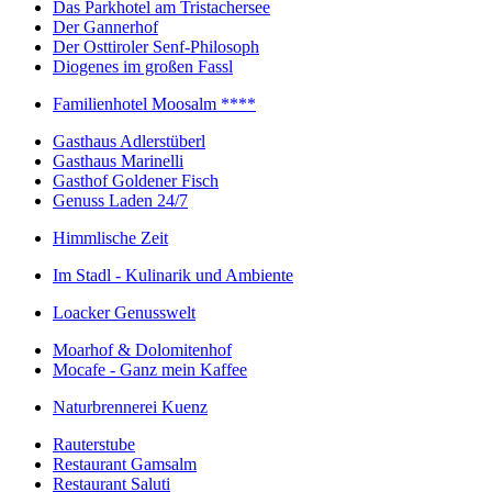
Das Parkhotel am Tristachersee
Der Gannerhof
Der Osttiroler Senf-Philosoph
Diogenes im großen Fassl
Familienhotel Moosalm ****
Gasthaus Adlerstüberl
Gasthaus Marinelli
Gasthof Goldener Fisch
Genuss Laden 24/7
Himmlische Zeit
Im Stadl - Kulinarik und Ambiente
Loacker Genusswelt
Moarhof & Dolomitenhof
Mocafe - Ganz mein Kaffee
Naturbrennerei Kuenz
Rauterstube
Restaurant Gamsalm
Restaurant Saluti