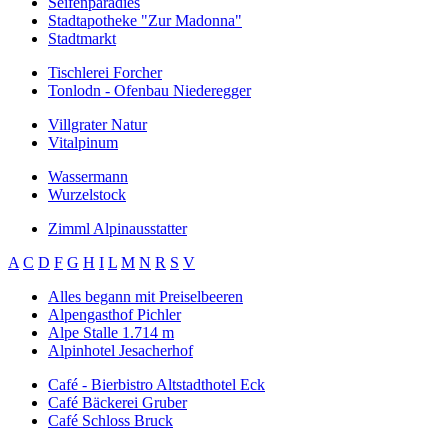
Seifenparadies
Stadtapotheke "Zur Madonna"
Stadtmarkt
Tischlerei Forcher
Tonlodn - Ofenbau Niederegger
Villgrater Natur
Vitalpinum
Wassermann
Wurzelstock
Zimml Alpinausstatter
A
C
D
F
G
H
I
L
M
N
R
S
V
Alles begann mit Preiselbeeren
Alpengasthof Pichler
Alpe Stalle 1.714 m
Alpinhotel Jesacherhof
Café - Bierbistro Altstadthotel Eck
Café Bäckerei Gruber
Café Schloss Bruck