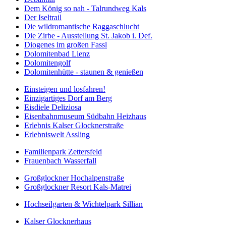
Dem König so nah - Talrundweg Kals
Der Iseltrail
Die wildromantische Raggaschlucht
Die Zirbe - Ausstellung St. Jakob i. Def.
Diogenes im großen Fassl
Dolomitenbad Lienz
Dolomitengolf
Dolomitenhütte - staunen & genießen
Einsteigen und losfahren!
Einzigartiges Dorf am Berg
Eisdiele Deliziosa
Eisenbahnmuseum Südbahn Heizhaus
Erlebnis Kalser Glocknerstraße
Erlebniswelt Assling
Familienpark Zettersfeld
Frauenbach Wasserfall
Großglockner Hochalpenstraße
Großglockner Resort Kals-Matrei
Hochseilgarten & Wichtelpark Sillian
Kalser Glocknerhaus