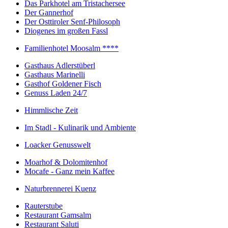
Das Parkhotel am Tristachersee
Der Gannerhof
Der Osttiroler Senf-Philosoph
Diogenes im großen Fassl
Familienhotel Moosalm ****
Gasthaus Adlerstüberl
Gasthaus Marinelli
Gasthof Goldener Fisch
Genuss Laden 24/7
Himmlische Zeit
Im Stadl - Kulinarik und Ambiente
Loacker Genusswelt
Moarhof & Dolomitenhof
Mocafe - Ganz mein Kaffee
Naturbrennerei Kuenz
Rauterstube
Restaurant Gamsalm
Restaurant Saluti