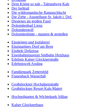
Dem König so nah - Talrundweg Kals
Der Iseltrail
Die wildromantische Raggaschlucht
Die Zirbe - Ausstellung St. Jakob i. Def.
Diogenes im großen Fassl
Dolomitenbad Lienz
Dolomitengolf
Dolomitenhütte - staunen & genießen
Einsteigen und losfahren!
Einzigartiges Dorf am Berg
Eisdiele Deliziosa
Eisenbahnmuseum Südbahn Heizhaus
Erlebnis Kalser Glocknerstraße
Erlebniswelt Assling
Familienpark Zettersfeld
Frauenbach Wasserfall
Großglockner Hochalpenstraße
Großglockner Resort Kals-Matrei
Hochseilgarten & Wichtelpark Sillian
Kalser Glocknerhaus