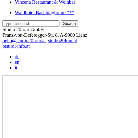
Vincena Restaurant & Weinbar
Waldhotel Bad Jungbrunn ***
Studio 20four GmbH
Franz-von-Deferegger-Str. 8, A-9900 Lienz
hello@studio20four.at
,
studio20four.at
osttirol-info.at
de
en
it