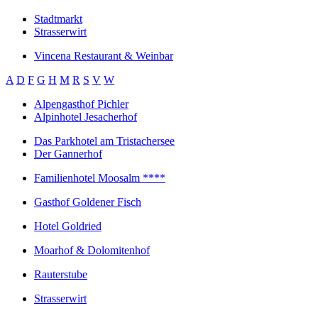
Stadtmarkt
Strasserwirt
Vincena Restaurant & Weinbar
A
D
F
G
H
M
R
S
V
W
Alpengasthof Pichler
Alpinhotel Jesacherhof
Das Parkhotel am Tristachersee
Der Gannerhof
Familienhotel Moosalm ****
Gasthof Goldener Fisch
Hotel Goldried
Moarhof & Dolomitenhof
Rauterstube
Strasserwirt