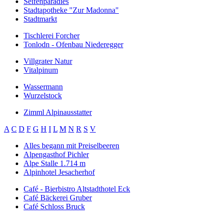
Seifenparadies
Stadtapotheke "Zur Madonna"
Stadtmarkt
Tischlerei Forcher
Tonlodn - Ofenbau Niederegger
Villgrater Natur
Vitalpinum
Wassermann
Wurzelstock
Zimml Alpinausstatter
A
C
D
F
G
H
I
L
M
N
R
S
V
Alles begann mit Preiselbeeren
Alpengasthof Pichler
Alpe Stalle 1.714 m
Alpinhotel Jesacherhof
Café - Bierbistro Altstadthotel Eck
Café Bäckerei Gruber
Café Schloss Bruck