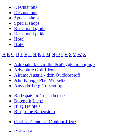
Destinations
Destinations
Special shops
Special shops
Restaurant guide
Restaurant guide
Hotel
Hotel
A
B
C
D
E
F
G
H
K
L
M
N
O
P
R
S
V
W
Z
Adrenalin kick in the Proßeggklamm gorge
Adventure Golf Lienz
Airtime Austria - dein Outdoorprofi
Alm-Kneipp-Pfad Winkeltal
Aussichtsberg Golzentipp
Badespaß am Tristachersee
Bikepark Lienz
Burg Heinfels
Burgruine Rabenstein
Cool‘s - Center of Outdoor Lienz
Debanttal