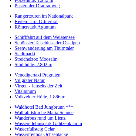
Porzehütte, 1.942 m
Pustertaler Drauradweg
Rangertouren im Nationalpark
Reiten-Tirol Ortnerhof
Römerstadt Aguntum
Schifffahrt auf dem Weissensee
Schönster Talschluss der Ostalpen
Seenwanderung am Thurntaler
Stadtmarkt
Streichelzoo Moosalm
Stüdlhütte, 2.802 m
Venedigertaxi Prägraten
Villgrater Natur
Virgen - Jenseits der Zeit
Vitalpinum
Volkzeiner Hütte, 1.886 m
Waldhotel Bad Jungbrunn ***
Wallfahrtskirche Maria Schnee
Wanderbus rund um Lienz
Wassererlebnispark Galitzenklamm
Wasserfallsteig Celar
Wassermythos Ochsenlacke