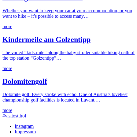
Whether you want to keep your car at your accommodation, or you
want to hike – it’s possible to access many…
more
Kindermeile am Golzentipp
The varied “kids-mile” along the baby stroller suitable hiking path of
the top station “Golzentipp”…
more
Dolomitengolf
Dolomite golf. Every stroke with echo. One of Austria’s loveliest
championship golf facilities is located in Lavant.…
more
#visitosttirol
Instagram
Impressum