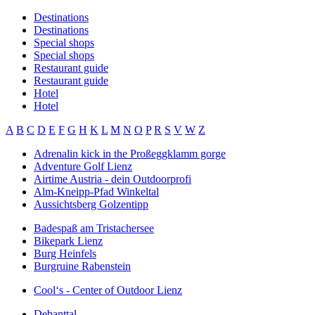
Destinations
Destinations
Special shops
Special shops
Restaurant guide
Restaurant guide
Hotel
Hotel
A
B
C
D
E
F
G
H
K
L
M
N
O
P
R
S
V
W
Z
Adrenalin kick in the Proßeggklamm gorge
Adventure Golf Lienz
Airtime Austria - dein Outdoorprofi
Alm-Kneipp-Pfad Winkeltal
Aussichtsberg Golzentipp
Badespaß am Tristachersee
Bikepark Lienz
Burg Heinfels
Burgruine Rabenstein
Cool‘s - Center of Outdoor Lienz
Debanttal