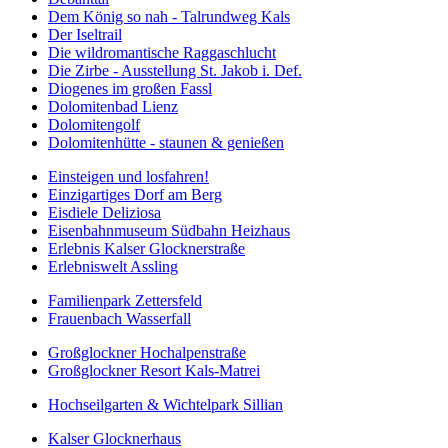
Dem König so nah - Talrundweg Kals
Der Iseltrail
Die wildromantische Raggaschlucht
Die Zirbe - Ausstellung St. Jakob i. Def.
Diogenes im großen Fassl
Dolomitenbad Lienz
Dolomitengolf
Dolomitenhütte - staunen & genießen
Einsteigen und losfahren!
Einzigartiges Dorf am Berg
Eisdiele Deliziosa
Eisenbahnmuseum Südbahn Heizhaus
Erlebnis Kalser Glocknerstraße
Erlebniswelt Assling
Familienpark Zettersfeld
Frauenbach Wasserfall
Großglockner Hochalpenstraße
Großglockner Resort Kals-Matrei
Hochseilgarten & Wichtelpark Sillian
Kalser Glocknerhaus