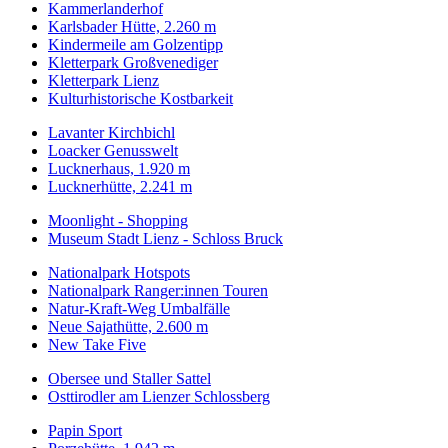
Kammerlanderhof
Karlsbader Hütte, 2.260 m
Kindermeile am Golzentipp
Kletterpark Großvenediger
Kletterpark Lienz
Kulturhistorische Kostbarkeit
Lavanter Kirchbichl
Loacker Genusswelt
Lucknerhaus, 1.920 m
Lucknerhütte, 2.241 m
Moonlight - Shopping
Museum Stadt Lienz - Schloss Bruck
Nationalpark Hotspots
Nationalpark Ranger:innen Touren
Natur-Kraft-Weg Umbalfälle
Neue Sajathütte, 2.600 m
New Take Five
Obersee und Staller Sattel
Osttirodler am Lienzer Schlossberg
Papin Sport