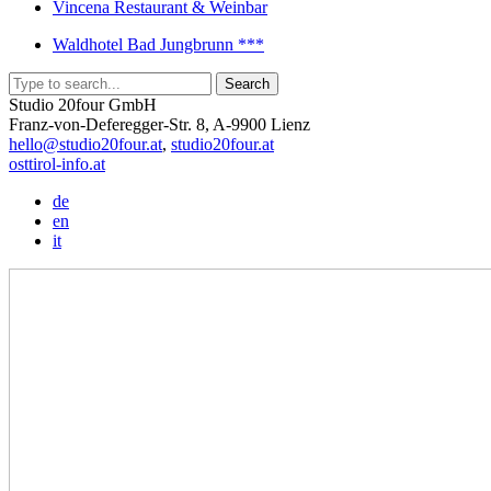
Vincena Restaurant & Weinbar
Waldhotel Bad Jungbrunn ***
Studio 20four GmbH
Franz-von-Deferegger-Str. 8, A-9900 Lienz
hello@studio20four.at
,
studio20four.at
osttirol-info.at
de
en
it