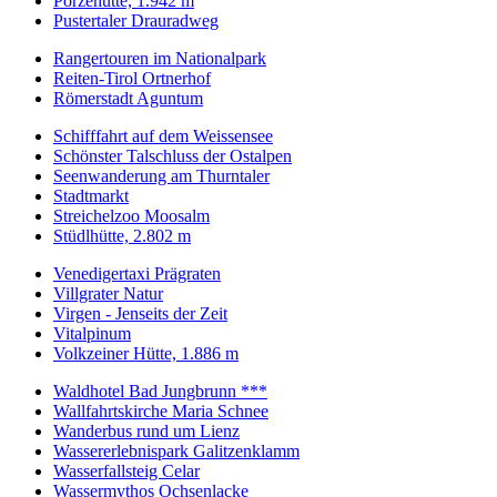
Porzehütte, 1.942 m
Pustertaler Drauradweg
Rangertouren im Nationalpark
Reiten-Tirol Ortnerhof
Römerstadt Aguntum
Schifffahrt auf dem Weissensee
Schönster Talschluss der Ostalpen
Seenwanderung am Thurntaler
Stadtmarkt
Streichelzoo Moosalm
Stüdlhütte, 2.802 m
Venedigertaxi Prägraten
Villgrater Natur
Virgen - Jenseits der Zeit
Vitalpinum
Volkzeiner Hütte, 1.886 m
Waldhotel Bad Jungbrunn ***
Wallfahrtskirche Maria Schnee
Wanderbus rund um Lienz
Wassererlebnispark Galitzenklamm
Wasserfallsteig Celar
Wassermythos Ochsenlacke