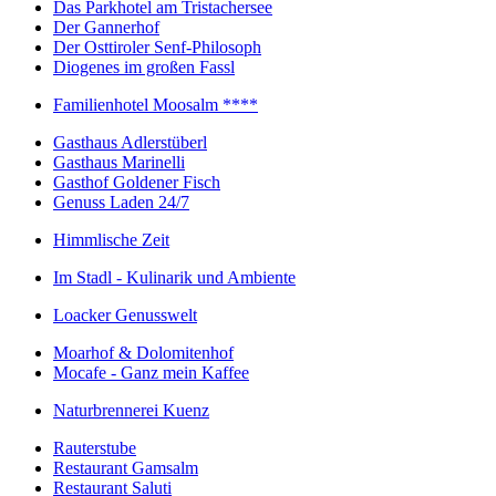
Das Parkhotel am Tristachersee
Der Gannerhof
Der Osttiroler Senf-Philosoph
Diogenes im großen Fassl
Familienhotel Moosalm ****
Gasthaus Adlerstüberl
Gasthaus Marinelli
Gasthof Goldener Fisch
Genuss Laden 24/7
Himmlische Zeit
Im Stadl - Kulinarik und Ambiente
Loacker Genusswelt
Moarhof & Dolomitenhof
Mocafe - Ganz mein Kaffee
Naturbrennerei Kuenz
Rauterstube
Restaurant Gamsalm
Restaurant Saluti