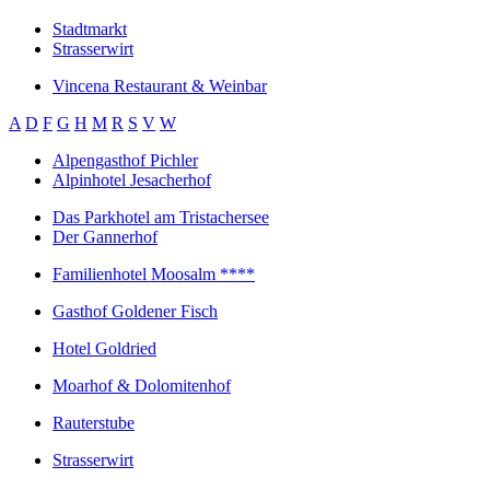
Stadtmarkt
Strasserwirt
Vincena Restaurant & Weinbar
A
D
F
G
H
M
R
S
V
W
Alpengasthof Pichler
Alpinhotel Jesacherhof
Das Parkhotel am Tristachersee
Der Gannerhof
Familienhotel Moosalm ****
Gasthof Goldener Fisch
Hotel Goldried
Moarhof & Dolomitenhof
Rauterstube
Strasserwirt