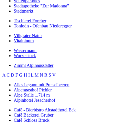
Seifenparadies
Stadtapotheke "Zur Madonna"
Stadtmarkt
Tischlerei Forcher
Tonlodn - Ofenbau Niederegger
Villgrater Natur
Vitalpinum
Wassermann
Wurzelstock
Zimml Alpinausstatter
A
C
D
F
G
H
I
L
M
N
R
S
V
Alles begann mit Preiselbeeren
Alpengasthof Pichler
Alpe Stalle 1.714 m
Alpinhotel Jesacherhof
Café - Bierbistro Altstadthotel Eck
Café Bäckerei Gruber
Café Schloss Bruck