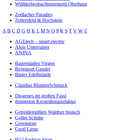
Wildtierbeobachtungsturm Oberhaus
Zedlacher Paradies
Zettersfeld & Hochstein
A
B
C
D
G
H
K
L
M
N
O
P
R
S
T
V
W
Z
AGEtech – smart electric
Alois Unterrainer
ANINA
Bauernladen Virgen
Bergsport Gassler
Binter Edelbrände
Claudias BlumenSchmuck
Diogenes im großen Fassl
donnerton Keramikmanufaktur
Getreidemühlen Waldner biotech
Goller Schuhe
Greenstore
Gustl Lienz
H12 Fashion Store