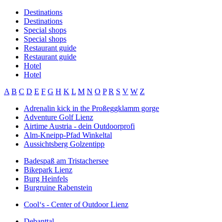
Destinations
Destinations
Special shops
Special shops
Restaurant guide
Restaurant guide
Hotel
Hotel
A
B
C
D
E
F
G
H
K
L
M
N
O
P
R
S
V
W
Z
Adrenalin kick in the Proßeggklamm gorge
Adventure Golf Lienz
Airtime Austria - dein Outdoorprofi
Alm-Kneipp-Pfad Winkeltal
Aussichtsberg Golzentipp
Badespaß am Tristachersee
Bikepark Lienz
Burg Heinfels
Burgruine Rabenstein
Cool‘s - Center of Outdoor Lienz
Debanttal