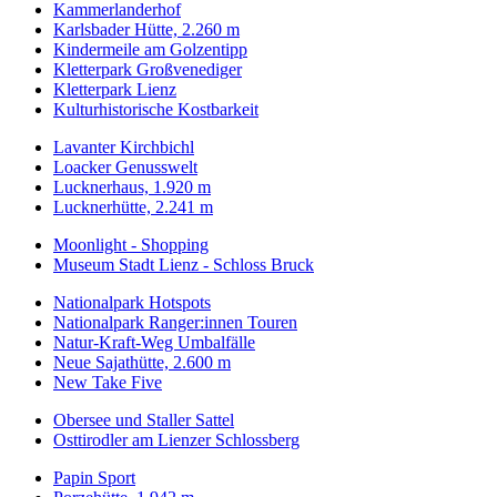
Kammerlanderhof
Karlsbader Hütte, 2.260 m
Kindermeile am Golzentipp
Kletterpark Großvenediger
Kletterpark Lienz
Kulturhistorische Kostbarkeit
Lavanter Kirchbichl
Loacker Genusswelt
Lucknerhaus, 1.920 m
Lucknerhütte, 2.241 m
Moonlight - Shopping
Museum Stadt Lienz - Schloss Bruck
Nationalpark Hotspots
Nationalpark Ranger:innen Touren
Natur-Kraft-Weg Umbalfälle
Neue Sajathütte, 2.600 m
New Take Five
Obersee und Staller Sattel
Osttirodler am Lienzer Schlossberg
Papin Sport