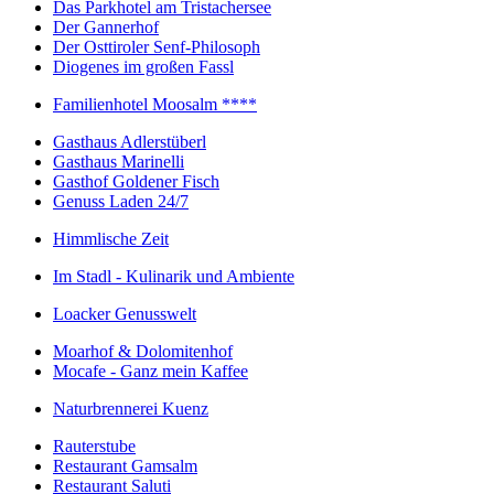
Das Parkhotel am Tristachersee
Der Gannerhof
Der Osttiroler Senf-Philosoph
Diogenes im großen Fassl
Familienhotel Moosalm ****
Gasthaus Adlerstüberl
Gasthaus Marinelli
Gasthof Goldener Fisch
Genuss Laden 24/7
Himmlische Zeit
Im Stadl - Kulinarik und Ambiente
Loacker Genusswelt
Moarhof & Dolomitenhof
Mocafe - Ganz mein Kaffee
Naturbrennerei Kuenz
Rauterstube
Restaurant Gamsalm
Restaurant Saluti