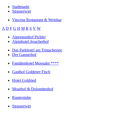
Stadtmarkt
Strasserwirt
Vincena Restaurant & Weinbar
A
D
F
G
H
M
R
S
V
W
Alpengasthof Pichler
Alpinhotel Jesacherhof
Das Parkhotel am Tristachersee
Der Gannerhof
Familienhotel Moosalm ****
Gasthof Goldener Fisch
Hotel Goldried
Moarhof & Dolomitenhof
Rauterstube
Strasserwirt