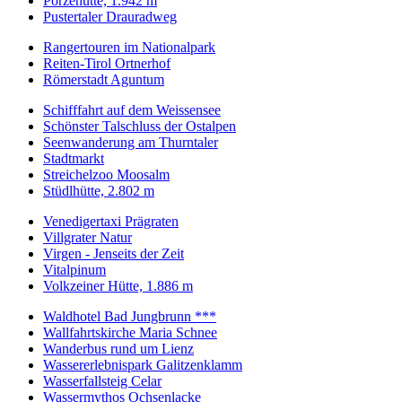
Porzehütte, 1.942 m
Pustertaler Drauradweg
Rangertouren im Nationalpark
Reiten-Tirol Ortnerhof
Römerstadt Aguntum
Schifffahrt auf dem Weissensee
Schönster Talschluss der Ostalpen
Seenwanderung am Thurntaler
Stadtmarkt
Streichelzoo Moosalm
Stüdlhütte, 2.802 m
Venedigertaxi Prägraten
Villgrater Natur
Virgen - Jenseits der Zeit
Vitalpinum
Volkzeiner Hütte, 1.886 m
Waldhotel Bad Jungbrunn ***
Wallfahrtskirche Maria Schnee
Wanderbus rund um Lienz
Wassererlebnispark Galitzenklamm
Wasserfallsteig Celar
Wassermythos Ochsenlacke