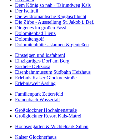
Dem König so nah - Talrundweg Kals
Der Iseltrail
Die wildromantische Raggaschlucht
Die Zirbe - Ausstellung St. Jakob i. Def.
Diogenes im großen Fassl
Dolomitenbad Lienz
Dolomitengolf
Dolomitenhütte - staunen & genießen
Einsteigen und losfahren!
Einzigartiges Dorf am Berg
Eisdiele Deliziosa
Eisenbahnmuseum Südbahn Heizhaus
Erlebnis Kalser Glocknerstraße
Erlebniswelt Assling
Familienpark Zettersfeld
Frauenbach Wasserfall
Großglockner Hochalpenstraße
Großglockner Resort Kals-Matrei
Hochseilgarten & Wichtelpark Sillian
Kalser Glocknerhaus