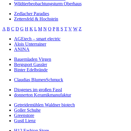
Wildtierbeobachtungsturm Oberhaus
Zedlacher Paradies
Zettersfeld & Hochstein
A
B
C
D
G
H
K
L
M
N
O
P
R
S
T
V
W
Z
AGEtech – smart electric
Alois Unterrainer
ANINA
Bauernladen Virgen
Bergsport Gassler
Binter Edelbrände
Claudias BlumenSchmuck
Diogenes im großen Fassl
donnerton Keramikmanufaktur
Getreidemühlen Waldner biotech
Goller Schuhe
Greenstore
Gustl Lienz
H12 Fashion Store