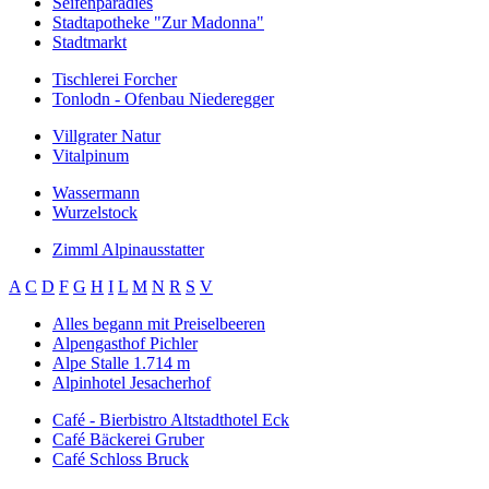
Seifenparadies
Stadtapotheke "Zur Madonna"
Stadtmarkt
Tischlerei Forcher
Tonlodn - Ofenbau Niederegger
Villgrater Natur
Vitalpinum
Wassermann
Wurzelstock
Zimml Alpinausstatter
A
C
D
F
G
H
I
L
M
N
R
S
V
Alles begann mit Preiselbeeren
Alpengasthof Pichler
Alpe Stalle 1.714 m
Alpinhotel Jesacherhof
Café - Bierbistro Altstadthotel Eck
Café Bäckerei Gruber
Café Schloss Bruck