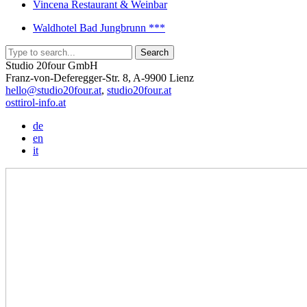
Vincena Restaurant & Weinbar
Waldhotel Bad Jungbrunn ***
Studio 20four GmbH
Franz-von-Deferegger-Str. 8, A-9900 Lienz
hello@studio20four.at
,
studio20four.at
osttirol-info.at
de
en
it