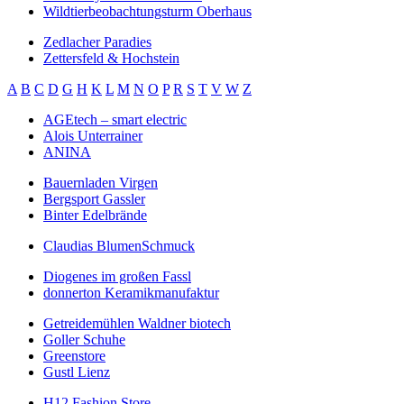
Wildtierbeobachtungsturm Oberhaus
Zedlacher Paradies
Zettersfeld & Hochstein
A
B
C
D
G
H
K
L
M
N
O
P
R
S
T
V
W
Z
AGEtech – smart electric
Alois Unterrainer
ANINA
Bauernladen Virgen
Bergsport Gassler
Binter Edelbrände
Claudias BlumenSchmuck
Diogenes im großen Fassl
donnerton Keramikmanufaktur
Getreidemühlen Waldner biotech
Goller Schuhe
Greenstore
Gustl Lienz
H12 Fashion Store