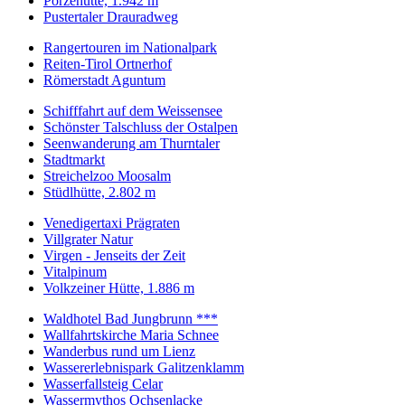
Porzehütte, 1.942 m
Pustertaler Drauradweg
Rangertouren im Nationalpark
Reiten-Tirol Ortnerhof
Römerstadt Aguntum
Schifffahrt auf dem Weissensee
Schönster Talschluss der Ostalpen
Seenwanderung am Thurntaler
Stadtmarkt
Streichelzoo Moosalm
Stüdlhütte, 2.802 m
Venedigertaxi Prägraten
Villgrater Natur
Virgen - Jenseits der Zeit
Vitalpinum
Volkzeiner Hütte, 1.886 m
Waldhotel Bad Jungbrunn ***
Wallfahrtskirche Maria Schnee
Wanderbus rund um Lienz
Wassererlebnispark Galitzenklamm
Wasserfallsteig Celar
Wassermythos Ochsenlacke