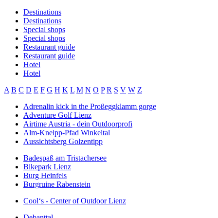
Destinations
Destinations
Special shops
Special shops
Restaurant guide
Restaurant guide
Hotel
Hotel
A
B
C
D
E
F
G
H
K
L
M
N
O
P
R
S
V
W
Z
Adrenalin kick in the Proßeggklamm gorge
Adventure Golf Lienz
Airtime Austria - dein Outdoorprofi
Alm-Kneipp-Pfad Winkeltal
Aussichtsberg Golzentipp
Badespaß am Tristachersee
Bikepark Lienz
Burg Heinfels
Burgruine Rabenstein
Cool‘s - Center of Outdoor Lienz
Debanttal