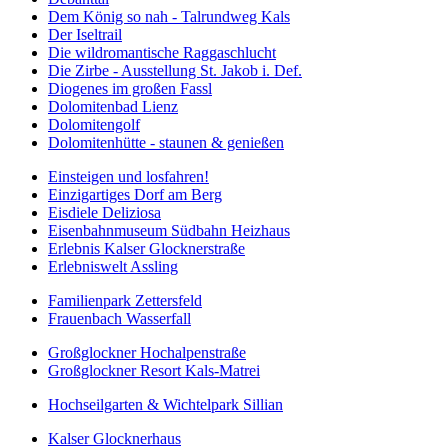
Dem König so nah - Talrundweg Kals
Der Iseltrail
Die wildromantische Raggaschlucht
Die Zirbe - Ausstellung St. Jakob i. Def.
Diogenes im großen Fassl
Dolomitenbad Lienz
Dolomitengolf
Dolomitenhütte - staunen & genießen
Einsteigen und losfahren!
Einzigartiges Dorf am Berg
Eisdiele Deliziosa
Eisenbahnmuseum Südbahn Heizhaus
Erlebnis Kalser Glocknerstraße
Erlebniswelt Assling
Familienpark Zettersfeld
Frauenbach Wasserfall
Großglockner Hochalpenstraße
Großglockner Resort Kals-Matrei
Hochseilgarten & Wichtelpark Sillian
Kalser Glocknerhaus