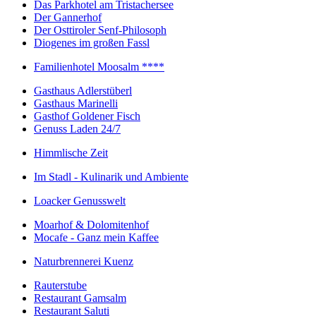
Das Parkhotel am Tristachersee
Der Gannerhof
Der Osttiroler Senf-Philosoph
Diogenes im großen Fassl
Familienhotel Moosalm ****
Gasthaus Adlerstüberl
Gasthaus Marinelli
Gasthof Goldener Fisch
Genuss Laden 24/7
Himmlische Zeit
Im Stadl - Kulinarik und Ambiente
Loacker Genusswelt
Moarhof & Dolomitenhof
Mocafe - Ganz mein Kaffee
Naturbrennerei Kuenz
Rauterstube
Restaurant Gamsalm
Restaurant Saluti