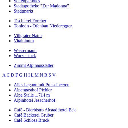
Seifenparadies
Stadtapotheke "Zur Madonna"
Stadtmarkt
Tischlerei Forcher
Tonlodn - Ofenbau Niederegger
Villgrater Natur
Vitalpinum
Wassermann
Wurzelstock
Zimml Alpinausstatter
A
C
D
F
G
H
I
L
M
N
R
S
V
Alles begann mit Preiselbeeren
Alpengasthof Pichler
Alpe Stalle 1.714 m
Alpinhotel Jesacherhof
Café - Bierbistro Altstadthotel Eck
Café Bäckerei Gruber
Café Schloss Bruck