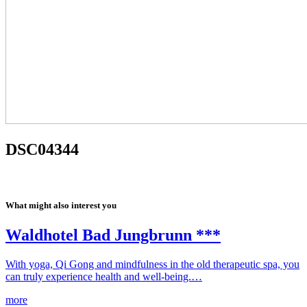
DSC04344
What might also interest you
Waldhotel Bad Jungbrunn ***
With yoga, Qi Gong and mindfulness in the old therapeutic spa, you
can truly experience health and well-being.…
more