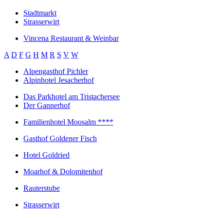
Stadtmarkt
Strasserwirt
Vincena Restaurant & Weinbar
A
D
F
G
H
M
R
S
V
W
Alpengasthof Pichler
Alpinhotel Jesacherhof
Das Parkhotel am Tristachersee
Der Gannerhof
Familienhotel Moosalm ****
Gasthof Goldener Fisch
Hotel Goldried
Moarhof & Dolomitenhof
Rauterstube
Strasserwirt