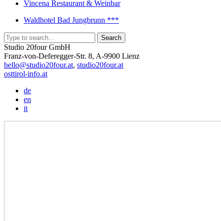
Vincena Restaurant & Weinbar
Waldhotel Bad Jungbrunn ***
Studio 20four GmbH
Franz-von-Deferegger-Str. 8, A-9900 Lienz
hello@studio20four.at
,
studio20four.at
osttirol-info.at
de
en
it