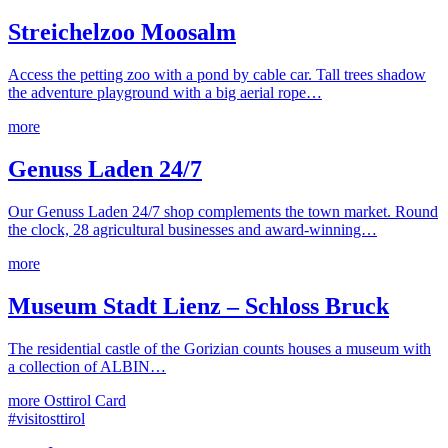
Streichelzoo Moosalm
Access the petting zoo with a pond by cable car. Tall trees shadow
the adventure playground with a big aerial rope…
more
Genuss Laden 24/7
Our Genuss Laden 24/7 shop complements the town market. Round
the clock, 28 agricultural businesses and award-winning…
more
Museum Stadt Lienz – Schloss Bruck
The residential castle of the Gorizian counts houses a museum with
a collection of ALBIN…
more
Osttirol Card
#visitosttirol