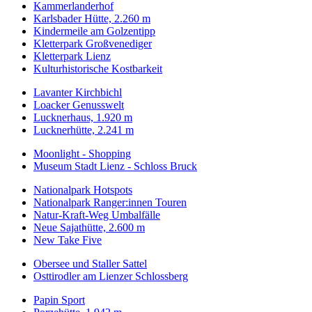
Kammerlanderhof
Karlsbader Hütte, 2.260 m
Kindermeile am Golzentipp
Kletterpark Großvenediger
Kletterpark Lienz
Kulturhistorische Kostbarkeit
Lavanter Kirchbichl
Loacker Genusswelt
Lucknerhaus, 1.920 m
Lucknerhütte, 2.241 m
Moonlight - Shopping
Museum Stadt Lienz - Schloss Bruck
Nationalpark Hotspots
Nationalpark Ranger:innen Touren
Natur-Kraft-Weg Umbalfälle
Neue Sajathütte, 2.600 m
New Take Five
Obersee und Staller Sattel
Osttirodler am Lienzer Schlossberg
Papin Sport