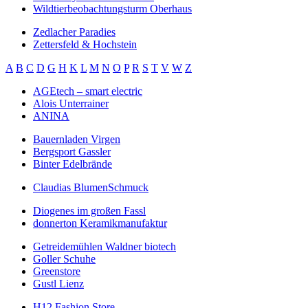
Wildtierbeobachtungsturm Oberhaus
Zedlacher Paradies
Zettersfeld & Hochstein
A
B
C
D
G
H
K
L
M
N
O
P
R
S
T
V
W
Z
AGEtech – smart electric
Alois Unterrainer
ANINA
Bauernladen Virgen
Bergsport Gassler
Binter Edelbrände
Claudias BlumenSchmuck
Diogenes im großen Fassl
donnerton Keramikmanufaktur
Getreidemühlen Waldner biotech
Goller Schuhe
Greenstore
Gustl Lienz
H12 Fashion Store