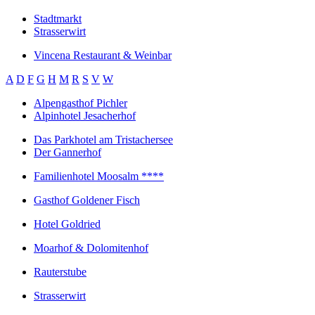
Stadtmarkt
Strasserwirt
Vincena Restaurant & Weinbar
A
D
F
G
H
M
R
S
V
W
Alpengasthof Pichler
Alpinhotel Jesacherhof
Das Parkhotel am Tristachersee
Der Gannerhof
Familienhotel Moosalm ****
Gasthof Goldener Fisch
Hotel Goldried
Moarhof & Dolomitenhof
Rauterstube
Strasserwirt