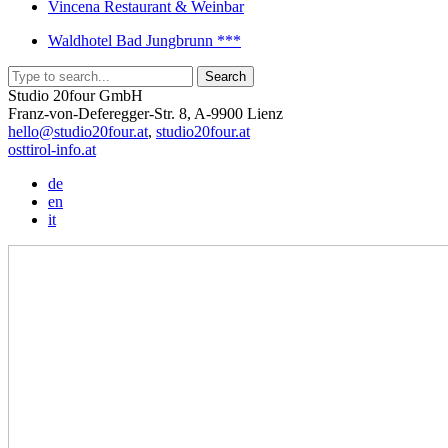
Vincena Restaurant & Weinbar
Waldhotel Bad Jungbrunn ***
Studio 20four GmbH
Franz-von-Deferegger-Str. 8, A-9900 Lienz
hello@studio20four.at
,
studio20four.at
osttirol-info.at
de
en
it