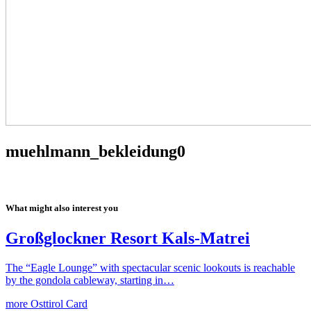
muehlmann_bekleidung0
What might also interest you
Großglockner Resort Kals-Matrei
The “Eagle Lounge” with spectacular scenic lookouts is reachable
by the gondola cableway, starting in…
more
Osttirol Card