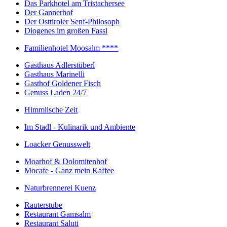
Das Parkhotel am Tristachersee
Der Gannerhof
Der Osttiroler Senf-Philosoph
Diogenes im großen Fassl
Familienhotel Moosalm ****
Gasthaus Adlerstüberl
Gasthaus Marinelli
Gasthof Goldener Fisch
Genuss Laden 24/7
Himmlische Zeit
Im Stadl - Kulinarik und Ambiente
Loacker Genusswelt
Moarhof & Dolomitenhof
Mocafe - Ganz mein Kaffee
Naturbrennerei Kuenz
Rauterstube
Restaurant Gamsalm
Restaurant Saluti