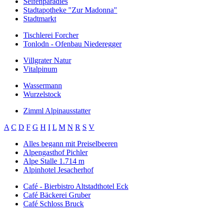
Seifenparadies
Stadtapotheke "Zur Madonna"
Stadtmarkt
Tischlerei Forcher
Tonlodn - Ofenbau Niederegger
Villgrater Natur
Vitalpinum
Wassermann
Wurzelstock
Zimml Alpinausstatter
A
C
D
F
G
H
I
L
M
N
R
S
V
Alles begann mit Preiselbeeren
Alpengasthof Pichler
Alpe Stalle 1.714 m
Alpinhotel Jesacherhof
Café - Bierbistro Altstadthotel Eck
Café Bäckerei Gruber
Café Schloss Bruck