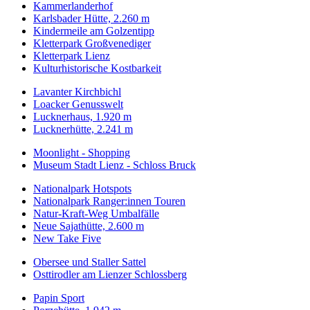
Kammerlanderhof
Karlsbader Hütte, 2.260 m
Kindermeile am Golzentipp
Kletterpark Großvenediger
Kletterpark Lienz
Kulturhistorische Kostbarkeit
Lavanter Kirchbichl
Loacker Genusswelt
Lucknerhaus, 1.920 m
Lucknerhütte, 2.241 m
Moonlight - Shopping
Museum Stadt Lienz - Schloss Bruck
Nationalpark Hotspots
Nationalpark Ranger:innen Touren
Natur-Kraft-Weg Umbalfälle
Neue Sajathütte, 2.600 m
New Take Five
Obersee und Staller Sattel
Osttirodler am Lienzer Schlossberg
Papin Sport