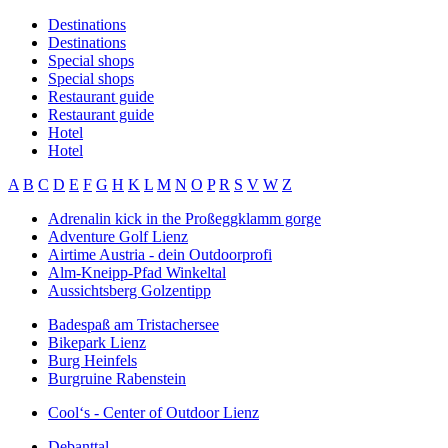
Destinations
Destinations
Special shops
Special shops
Restaurant guide
Restaurant guide
Hotel
Hotel
A
B
C
D
E
F
G
H
K
L
M
N
O
P
R
S
V
W
Z
Adrenalin kick in the Proßeggklamm gorge
Adventure Golf Lienz
Airtime Austria - dein Outdoorprofi
Alm-Kneipp-Pfad Winkeltal
Aussichtsberg Golzentipp
Badespaß am Tristachersee
Bikepark Lienz
Burg Heinfels
Burgruine Rabenstein
Cool‘s - Center of Outdoor Lienz
Debanttal