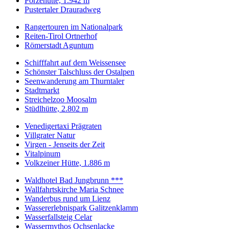
Porzehütte, 1.942 m
Pustertaler Drauradweg
Rangertouren im Nationalpark
Reiten-Tirol Ortnerhof
Römerstadt Aguntum
Schifffahrt auf dem Weissensee
Schönster Talschluss der Ostalpen
Seenwanderung am Thurntaler
Stadtmarkt
Streichelzoo Moosalm
Stüdlhütte, 2.802 m
Venedigertaxi Prägraten
Villgrater Natur
Virgen - Jenseits der Zeit
Vitalpinum
Volkzeiner Hütte, 1.886 m
Waldhotel Bad Jungbrunn ***
Wallfahrtskirche Maria Schnee
Wanderbus rund um Lienz
Wassererlebnispark Galitzenklamm
Wasserfallsteig Celar
Wassermythos Ochsenlacke