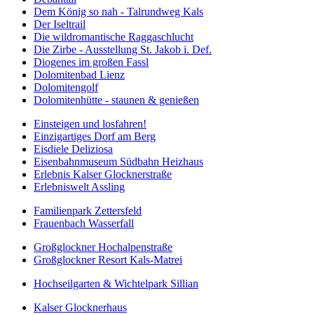
Dem König so nah - Talrundweg Kals
Der Iseltrail
Die wildromantische Raggaschlucht
Die Zirbe - Ausstellung St. Jakob i. Def.
Diogenes im großen Fassl
Dolomitenbad Lienz
Dolomitengolf
Dolomitenhütte - staunen & genießen
Einsteigen und losfahren!
Einzigartiges Dorf am Berg
Eisdiele Deliziosa
Eisenbahnmuseum Südbahn Heizhaus
Erlebnis Kalser Glocknerstraße
Erlebniswelt Assling
Familienpark Zettersfeld
Frauenbach Wasserfall
Großglockner Hochalpenstraße
Großglockner Resort Kals-Matrei
Hochseilgarten & Wichtelpark Sillian
Kalser Glocknerhaus