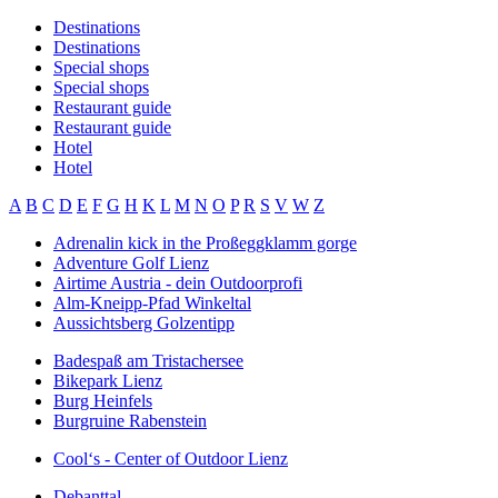
Destinations
Destinations
Special shops
Special shops
Restaurant guide
Restaurant guide
Hotel
Hotel
A
B
C
D
E
F
G
H
K
L
M
N
O
P
R
S
V
W
Z
Adrenalin kick in the Proßeggklamm gorge
Adventure Golf Lienz
Airtime Austria - dein Outdoorprofi
Alm-Kneipp-Pfad Winkeltal
Aussichtsberg Golzentipp
Badespaß am Tristachersee
Bikepark Lienz
Burg Heinfels
Burgruine Rabenstein
Cool‘s - Center of Outdoor Lienz
Debanttal