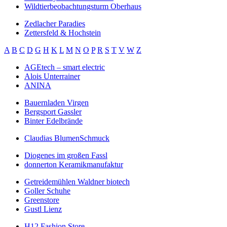
Wildtierbeobachtungsturm Oberhaus
Zedlacher Paradies
Zettersfeld & Hochstein
A
B
C
D
G
H
K
L
M
N
O
P
R
S
T
V
W
Z
AGEtech – smart electric
Alois Unterrainer
ANINA
Bauernladen Virgen
Bergsport Gassler
Binter Edelbrände
Claudias BlumenSchmuck
Diogenes im großen Fassl
donnerton Keramikmanufaktur
Getreidemühlen Waldner biotech
Goller Schuhe
Greenstore
Gustl Lienz
H12 Fashion Store