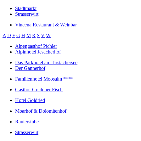
Stadtmarkt
Strasserwirt
Vincena Restaurant & Weinbar
A
D
F
G
H
M
R
S
V
W
Alpengasthof Pichler
Alpinhotel Jesacherhof
Das Parkhotel am Tristachersee
Der Gannerhof
Familienhotel Moosalm ****
Gasthof Goldener Fisch
Hotel Goldried
Moarhof & Dolomitenhof
Rauterstube
Strasserwirt