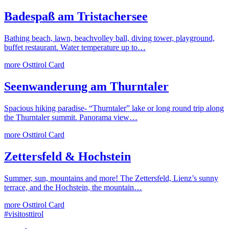
Badespaß am Tristachersee
Bathing beach, lawn, beachvolley ball, diving tower, playground,
buffet restaurant. Water temperature up to…
more
Osttirol Card
Seenwanderung am Thurntaler
Spacious hiking paradise- “Thurntaler” lake or long round trip along
the Thurntaler summit. Panorama view…
more
Osttirol Card
Zettersfeld & Hochstein
Summer, sun, mountains and more! The Zettersfeld, Lienz’s sunny
terrace, and the Hochstein, the mountain…
more
Osttirol Card
#visitosttirol