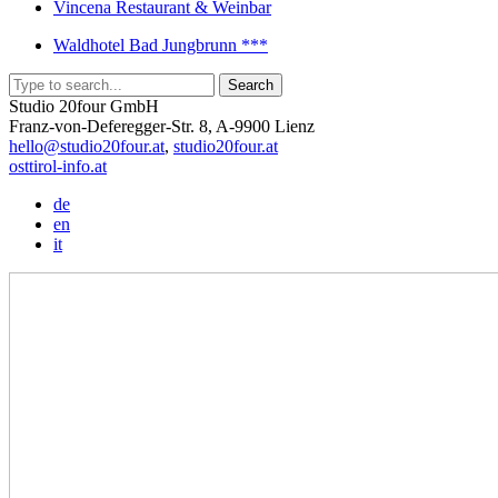
Vincena Restaurant & Weinbar
Waldhotel Bad Jungbrunn ***
Studio 20four GmbH
Franz-von-Deferegger-Str. 8, A-9900 Lienz
hello@studio20four.at
,
studio20four.at
osttirol-info.at
de
en
it