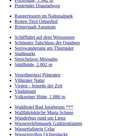
Porzehütte, 1.942 m
Pustertaler Drauradweg
Rangertouren im Nationalpark
Reiten-Tirol Ortnerhof
Römerstadt Aguntum
Schifffahrt auf dem Weissensee
Schönster Talschluss der Ostalpen
Seenwanderung am Thurntaler
Stadtmarkt
Streichelzoo Moosalm
Stüdlhütte, 2.802 m
Venedigertaxi Prägraten
Villgrater Natur
Virgen - Jenseits der Zeit
Vitalpinum
Volkzeiner Hütte, 1.886 m
Waldhotel Bad Jungbrunn ***
Wallfahrtskirche Maria Schnee
Wanderbus rund um Lienz
Wassererlebnispark Galitzenklamm
Wasserfallsteig Celar
Wassermythos Ochsenlacke