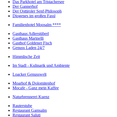
Das Parkhotel am Tristachersee
Der Gannerhof
Der Osttiroler Senf-Philosoph
Diogenes im großen Fassl
Familienhotel Moosalm ****
Gasthaus Adlerstüberl
Gasthaus Marinelli
Gasthof Goldener Fisch
Genuss Laden 24/7
Himmlische Zeit
Im Stadl - Kulinarik und Ambiente
Loacker Genusswelt
Moarhof & Dolomitenhof
Mocafe - Ganz mein Kaffee
Naturbrennerei Kuenz
Rauterstube
Restaurant Gamsalm
Restaurant Saluti