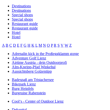
Destinations
Destinations
Special shops
Special shops
Restaurant guide
Restaurant guide
Hotel
Hotel
A
B
C
D
E
F
G
H
K
L
M
N
O
P
R
S
V
W
Z
Adrenalin kick in the Proßeggklamm gorge
Adventure Golf Lienz
Airtime Austria - dein Outdoorprofi
Alm-Kneipp-Pfad Winkeltal
Aussichtsberg Golzentipp
Badespaß am Tristachersee
Bikepark Lienz
Burg Heinfels
Burgruine Rabenstein
Cool‘s - Center of Outdoor Lienz
Debanttal