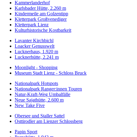
Kammerlanderhof
Karlsbader Hütte, 2.260 m
Kindermeile am Golzentipp
Kletterpark Großvenediger
Kletterpark Lienz
Kulturhistorische Kostbarkeit
Lavanter Kirchbichl
Loacker Genusswelt
Lucknerhaus, 1.920 m
Lucknerhütte, 2.241 m
Moonlight - Shopping
Museum Stadt Lienz - Schloss Bruck
Nationalpark Hotspots
Nationalpark Ranger:innen Touren
Natur-Kraft-Weg Umbalfälle
Neue Sajathütte, 2.600 m
New Take Five
Obersee und Staller Sattel
Osttirodler am Lienzer Schlossberg
Papin Sport