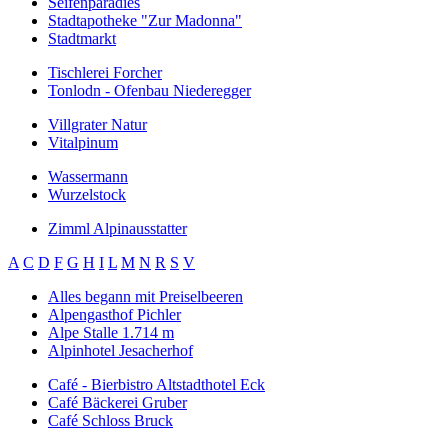
Seifenparadies
Stadtapotheke "Zur Madonna"
Stadtmarkt
Tischlerei Forcher
Tonlodn - Ofenbau Niederegger
Villgrater Natur
Vitalpinum
Wassermann
Wurzelstock
Zimml Alpinausstatter
A
C
D
F
G
H
I
L
M
N
R
S
V
Alles begann mit Preiselbeeren
Alpengasthof Pichler
Alpe Stalle 1.714 m
Alpinhotel Jesacherhof
Café - Bierbistro Altstadthotel Eck
Café Bäckerei Gruber
Café Schloss Bruck