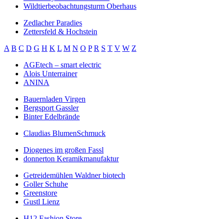
Wildtierbeobachtungsturm Oberhaus
Zedlacher Paradies
Zettersfeld & Hochstein
A
B
C
D
G
H
K
L
M
N
O
P
R
S
T
V
W
Z
AGEtech – smart electric
Alois Unterrainer
ANINA
Bauernladen Virgen
Bergsport Gassler
Binter Edelbrände
Claudias BlumenSchmuck
Diogenes im großen Fassl
donnerton Keramikmanufaktur
Getreidemühlen Waldner biotech
Goller Schuhe
Greenstore
Gustl Lienz
H12 Fashion Store