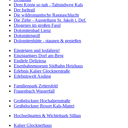
Dem König so nah - Talrundweg Kals
Der Iseltrail
Die wildromantische Raggaschlucht
Die Zirbe - Ausstellung St. Jakob i. Def.
Diogenes im großen Fassl
Dolomitenbad Lienz
Dolomitengolf
Dolomitenhütte - staunen & genießen
Einsteigen und losfahren!
Einzigartiges Dorf am Berg
Eisdiele Deliziosa
Eisenbahnmuseum Südbahn Heizhaus
Erlebnis Kalser Glocknerstraße
Erlebniswelt Assling
Familienpark Zettersfeld
Frauenbach Wasserfall
Großglockner Hochalpenstraße
Großglockner Resort Kals-Matrei
Hochseilgarten & Wichtelpark Sillian
Kalser Glocknerhaus