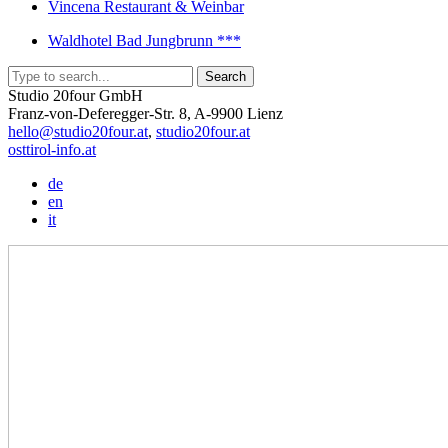
Vincena Restaurant & Weinbar
Waldhotel Bad Jungbrunn ***
Studio 20four GmbH
Franz-von-Deferegger-Str. 8, A-9900 Lienz
hello@studio20four.at
,
studio20four.at
osttirol-info.at
de
en
it