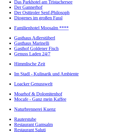
Das Parkhotel am Tristachersee
Der Gannerhof
Der Osttiroler Senf-Philosoph
Diogenes im großen Fassl
Familienhotel Moosalm ****
Gasthaus Adlerstüberl
Gasthaus Marinelli
Gasthof Goldener Fisch
Genuss Laden 24/7
Himmlische Zeit
Im Stadl - Kulinarik und Ambiente
Loacker Genusswelt
Moarhof & Dolomitenhof
Mocafe - Ganz mein Kaffee
Naturbrennerei Kuenz
Rauterstube
Restaurant Gamsalm
Restaurant Saluti