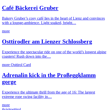
Café Bäckerei Gruber
Bakery Gruber’s cosy café lies in the heart of Lienz and convinces
with a lounge-ambience. Light soaked, bright…
more
Osttirodler am Lienzer Schlossberg
Experience the spectacular ride on one of the world’s longest alpine
coasters! Rush down into the…
more
Osttirol Card
Adrenalin kick in the Proßeggklamm
gorge
Experience the ultimate thrill from the age of 16: The largest
extreme rope swing facility in…
more
#visitosttirol