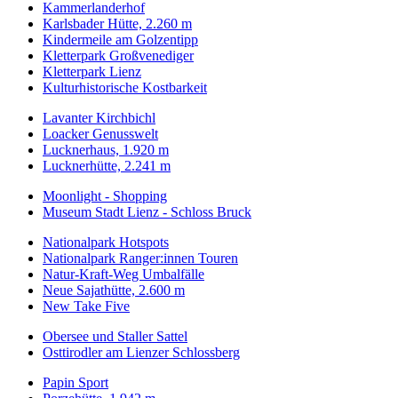
Kammerlanderhof
Karlsbader Hütte, 2.260 m
Kindermeile am Golzentipp
Kletterpark Großvenediger
Kletterpark Lienz
Kulturhistorische Kostbarkeit
Lavanter Kirchbichl
Loacker Genusswelt
Lucknerhaus, 1.920 m
Lucknerhütte, 2.241 m
Moonlight - Shopping
Museum Stadt Lienz - Schloss Bruck
Nationalpark Hotspots
Nationalpark Ranger:innen Touren
Natur-Kraft-Weg Umbalfälle
Neue Sajathütte, 2.600 m
New Take Five
Obersee und Staller Sattel
Osttirodler am Lienzer Schlossberg
Papin Sport