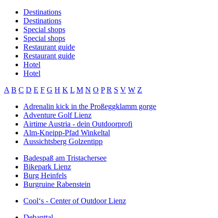
Destinations
Destinations
Special shops
Special shops
Restaurant guide
Restaurant guide
Hotel
Hotel
A
B
C
D
E
F
G
H
K
L
M
N
O
P
R
S
V
W
Z
Adrenalin kick in the Proßeggklamm gorge
Adventure Golf Lienz
Airtime Austria - dein Outdoorprofi
Alm-Kneipp-Pfad Winkeltal
Aussichtsberg Golzentipp
Badespaß am Tristachersee
Bikepark Lienz
Burg Heinfels
Burgruine Rabenstein
Cool‘s - Center of Outdoor Lienz
Debanttal