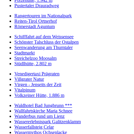
Porzehütte, 1.942 m
Pustertaler Drauradweg
Rangertouren im Nationalpark
Reiten-Tirol Ortnerhof
Römerstadt Aguntum
Schifffahrt auf dem Weissensee
Schönster Talschluss der Ostalpen
Seenwanderung am Thurntaler
Stadtmarkt
Streichelzoo Moosalm
Stüdlhütte, 2.802 m
Venedigertaxi Prägraten
Villgrater Natur
Virgen - Jenseits der Zeit
Vitalpinum
Volkzeiner Hütte, 1.886 m
Waldhotel Bad Jungbrunn ***
Wallfahrtskirche Maria Schnee
Wanderbus rund um Lienz
Wassererlebnispark Galitzenklamm
Wasserfallsteig Celar
Wassermythos Ochsenlacke