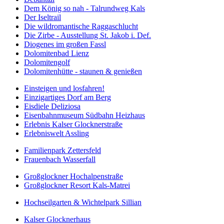
Dem König so nah - Talrundweg Kals
Der Iseltrail
Die wildromantische Raggaschlucht
Die Zirbe - Ausstellung St. Jakob i. Def.
Diogenes im großen Fassl
Dolomitenbad Lienz
Dolomitengolf
Dolomitenhütte - staunen & genießen
Einsteigen und losfahren!
Einzigartiges Dorf am Berg
Eisdiele Deliziosa
Eisenbahnmuseum Südbahn Heizhaus
Erlebnis Kalser Glocknerstraße
Erlebniswelt Assling
Familienpark Zettersfeld
Frauenbach Wasserfall
Großglockner Hochalpenstraße
Großglockner Resort Kals-Matrei
Hochseilgarten & Wichtelpark Sillian
Kalser Glocknerhaus