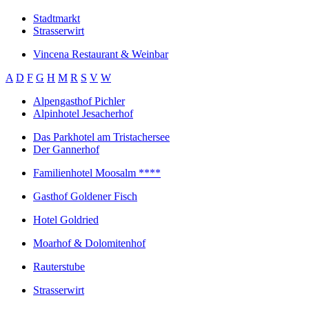
Stadtmarkt
Strasserwirt
Vincena Restaurant & Weinbar
A
D
F
G
H
M
R
S
V
W
Alpengasthof Pichler
Alpinhotel Jesacherhof
Das Parkhotel am Tristachersee
Der Gannerhof
Familienhotel Moosalm ****
Gasthof Goldener Fisch
Hotel Goldried
Moarhof & Dolomitenhof
Rauterstube
Strasserwirt