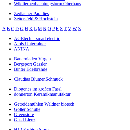
Wildtierbeobachtungsturm Oberhaus
Zedlacher Paradies
Zettersfeld & Hochstein
A
B
C
D
G
H
K
L
M
N
O
P
R
S
T
V
W
Z
AGEtech – smart electric
Alois Unterrainer
ANINA
Bauernladen Virgen
Bergsport Gassler
Binter Edelbrände
Claudias BlumenSchmuck
Diogenes im großen Fassl
donnerton Keramikmanufaktur
Getreidemühlen Waldner biotech
Goller Schuhe
Greenstore
Gustl Lienz
H12 Fashion Store