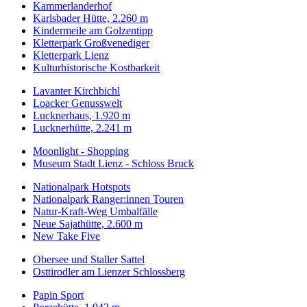
Kammerlanderhof
Karlsbader Hütte, 2.260 m
Kindermeile am Golzentipp
Kletterpark Großvenediger
Kletterpark Lienz
Kulturhistorische Kostbarkeit
Lavanter Kirchbichl
Loacker Genusswelt
Lucknerhaus, 1.920 m
Lucknerhütte, 2.241 m
Moonlight - Shopping
Museum Stadt Lienz - Schloss Bruck
Nationalpark Hotspots
Nationalpark Ranger:innen Touren
Natur-Kraft-Weg Umbalfälle
Neue Sajathütte, 2.600 m
New Take Five
Obersee und Staller Sattel
Osttirodler am Lienzer Schlossberg
Papin Sport