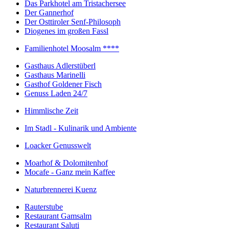
Das Parkhotel am Tristachersee
Der Gannerhof
Der Osttiroler Senf-Philosoph
Diogenes im großen Fassl
Familienhotel Moosalm ****
Gasthaus Adlerstüberl
Gasthaus Marinelli
Gasthof Goldener Fisch
Genuss Laden 24/7
Himmlische Zeit
Im Stadl - Kulinarik und Ambiente
Loacker Genusswelt
Moarhof & Dolomitenhof
Mocafe - Ganz mein Kaffee
Naturbrennerei Kuenz
Rauterstube
Restaurant Gamsalm
Restaurant Saluti