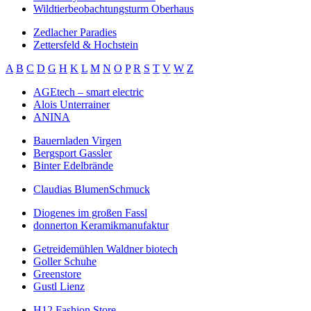
Wildtierbeobachtungsturm Oberhaus
Zedlacher Paradies
Zettersfeld & Hochstein
A
B
C
D
G
H
K
L
M
N
O
P
R
S
T
V
W
Z
AGEtech – smart electric
Alois Unterrainer
ANINA
Bauernladen Virgen
Bergsport Gassler
Binter Edelbrände
Claudias BlumenSchmuck
Diogenes im großen Fassl
donnerton Keramikmanufaktur
Getreidemühlen Waldner biotech
Goller Schuhe
Greenstore
Gustl Lienz
H12 Fashion Store