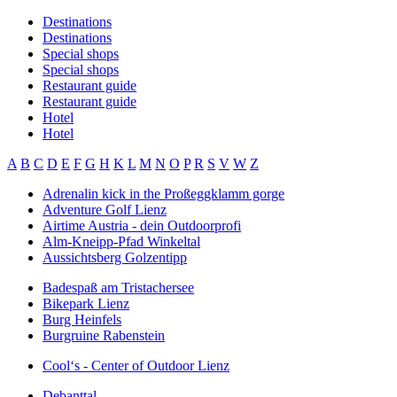
Destinations
Destinations
Special shops
Special shops
Restaurant guide
Restaurant guide
Hotel
Hotel
A
B
C
D
E
F
G
H
K
L
M
N
O
P
R
S
V
W
Z
Adrenalin kick in the Proßeggklamm gorge
Adventure Golf Lienz
Airtime Austria - dein Outdoorprofi
Alm-Kneipp-Pfad Winkeltal
Aussichtsberg Golzentipp
Badespaß am Tristachersee
Bikepark Lienz
Burg Heinfels
Burgruine Rabenstein
Cool‘s - Center of Outdoor Lienz
Debanttal