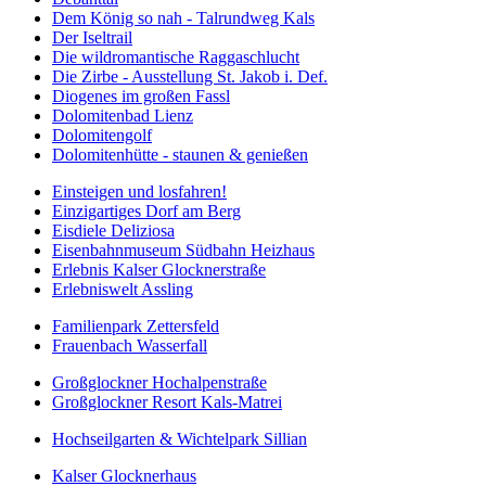
Dem König so nah - Talrundweg Kals
Der Iseltrail
Die wildromantische Raggaschlucht
Die Zirbe - Ausstellung St. Jakob i. Def.
Diogenes im großen Fassl
Dolomitenbad Lienz
Dolomitengolf
Dolomitenhütte - staunen & genießen
Einsteigen und losfahren!
Einzigartiges Dorf am Berg
Eisdiele Deliziosa
Eisenbahnmuseum Südbahn Heizhaus
Erlebnis Kalser Glocknerstraße
Erlebniswelt Assling
Familienpark Zettersfeld
Frauenbach Wasserfall
Großglockner Hochalpenstraße
Großglockner Resort Kals-Matrei
Hochseilgarten & Wichtelpark Sillian
Kalser Glocknerhaus