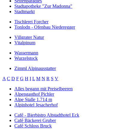
Seifenparadies
Stadtapotheke "Zur Madonna"
Stadtmarkt
Tischlerei Forcher
Tonlodn - Ofenbau Niederegger
Villgrater Natur
Vitalpinum
Wassermann
Wurzelstock
Zimml Alpinausstatter
A
C
D
F
G
H
I
L
M
N
R
S
V
Alles begann mit Preiselbeeren
Alpengasthof Pichler
Alpe Stalle 1.714 m
Alpinhotel Jesacherhof
Café - Bierbistro Altstadthotel Eck
Café Bäckerei Gruber
Café Schloss Bruck