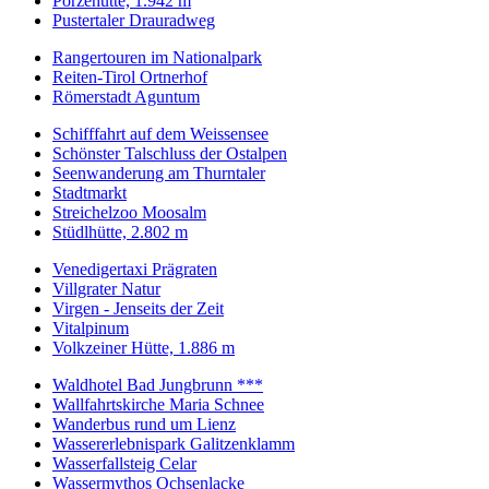
Porzehütte, 1.942 m
Pustertaler Drauradweg
Rangertouren im Nationalpark
Reiten-Tirol Ortnerhof
Römerstadt Aguntum
Schifffahrt auf dem Weissensee
Schönster Talschluss der Ostalpen
Seenwanderung am Thurntaler
Stadtmarkt
Streichelzoo Moosalm
Stüdlhütte, 2.802 m
Venedigertaxi Prägraten
Villgrater Natur
Virgen - Jenseits der Zeit
Vitalpinum
Volkzeiner Hütte, 1.886 m
Waldhotel Bad Jungbrunn ***
Wallfahrtskirche Maria Schnee
Wanderbus rund um Lienz
Wassererlebnispark Galitzenklamm
Wasserfallsteig Celar
Wassermythos Ochsenlacke