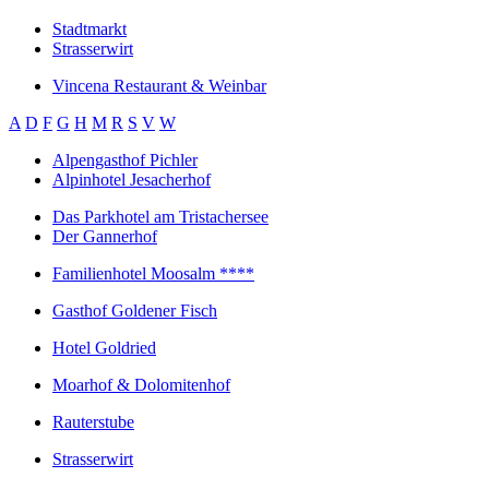
Stadtmarkt
Strasserwirt
Vincena Restaurant & Weinbar
A
D
F
G
H
M
R
S
V
W
Alpengasthof Pichler
Alpinhotel Jesacherhof
Das Parkhotel am Tristachersee
Der Gannerhof
Familienhotel Moosalm ****
Gasthof Goldener Fisch
Hotel Goldried
Moarhof & Dolomitenhof
Rauterstube
Strasserwirt