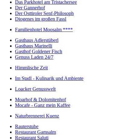
Das Parkhotel am Tristachersee
Der Gannerhof
Der Osttiroler Senf-Philosoph
Diogenes im großen Fassl
Familienhotel Moosalm ****
Gasthaus Adlerstüberl
Gasthaus Marinelli
Gasthof Goldener Fisch
Genuss Laden 24/7
Himmlische Zeit
Im Stadl - Kulinarik und Ambiente
Loacker Genusswelt
Moarhof & Dolomitenhof
Mocafe - Ganz mein Kaffee
Naturbrennerei Kuenz
Rauterstube
Restaurant Gamsalm
Restaurant Saluti