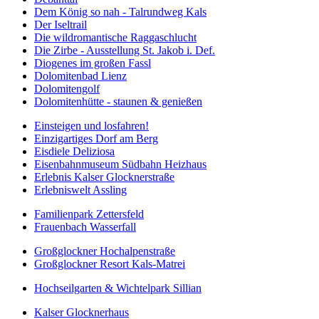
Dem König so nah - Talrundweg Kals
Der Iseltrail
Die wildromantische Raggaschlucht
Die Zirbe - Ausstellung St. Jakob i. Def.
Diogenes im großen Fassl
Dolomitenbad Lienz
Dolomitengolf
Dolomitenhütte - staunen & genießen
Einsteigen und losfahren!
Einzigartiges Dorf am Berg
Eisdiele Deliziosa
Eisenbahnmuseum Südbahn Heizhaus
Erlebnis Kalser Glocknerstraße
Erlebniswelt Assling
Familienpark Zettersfeld
Frauenbach Wasserfall
Großglockner Hochalpenstraße
Großglockner Resort Kals-Matrei
Hochseilgarten & Wichtelpark Sillian
Kalser Glocknerhaus