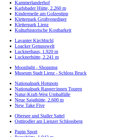
Kammerlanderhof
Karlsbader Hütte, 2.260 m
Kindermeile am Golzentipp
Kletterpark Großvenediger
Kletterpark Lienz
Kulturhistorische Kostbarkeit
Lavanter Kirchbichl
Loacker Genusswelt
Lucknerhaus, 1.920 m
Lucknerhütte, 2.241 m
Moonlight - Shopping
Museum Stadt Lienz - Schloss Bruck
Nationalpark Hotspots
Nationalpark Ranger:innen Touren
Natur-Kraft-Weg Umbalfälle
Neue Sajathütte, 2.600 m
New Take Five
Obersee und Staller Sattel
Osttirodler am Lienzer Schlossberg
Papin Sport