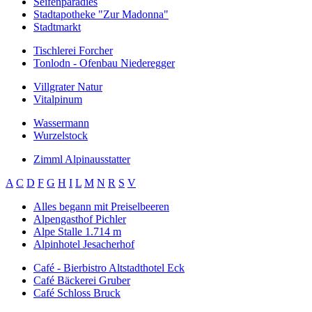
Seifenparadies
Stadtapotheke "Zur Madonna"
Stadtmarkt
Tischlerei Forcher
Tonlodn - Ofenbau Niederegger
Villgrater Natur
Vitalpinum
Wassermann
Wurzelstock
Zimml Alpinausstatter
A
C
D
F
G
H
I
L
M
N
R
S
V
Alles begann mit Preiselbeeren
Alpengasthof Pichler
Alpe Stalle 1.714 m
Alpinhotel Jesacherhof
Café - Bierbistro Altstadthotel Eck
Café Bäckerei Gruber
Café Schloss Bruck