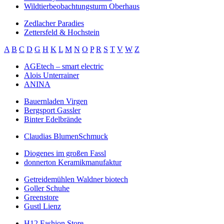
Wildtierbeobachtungsturm Oberhaus
Zedlacher Paradies
Zettersfeld & Hochstein
A
B
C
D
G
H
K
L
M
N
O
P
R
S
T
V
W
Z
AGEtech – smart electric
Alois Unterrainer
ANINA
Bauernladen Virgen
Bergsport Gassler
Binter Edelbrände
Claudias BlumenSchmuck
Diogenes im großen Fassl
donnerton Keramikmanufaktur
Getreidemühlen Waldner biotech
Goller Schuhe
Greenstore
Gustl Lienz
H12 Fashion Store