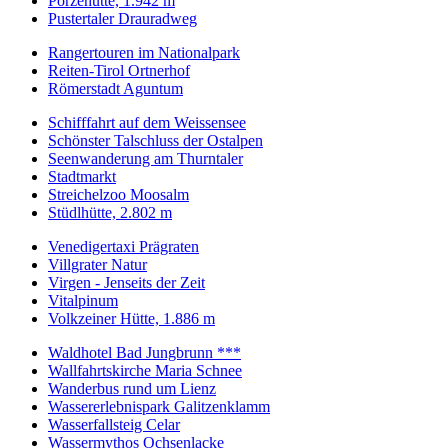
Porzehütte, 1.942 m
Pustertaler Drauradweg
Rangertouren im Nationalpark
Reiten-Tirol Ortnerhof
Römerstadt Aguntum
Schifffahrt auf dem Weissensee
Schönster Talschluss der Ostalpen
Seenwanderung am Thurntaler
Stadtmarkt
Streichelzoo Moosalm
Stüdlhütte, 2.802 m
Venedigertaxi Prägraten
Villgrater Natur
Virgen - Jenseits der Zeit
Vitalpinum
Volkzeiner Hütte, 1.886 m
Waldhotel Bad Jungbrunn ***
Wallfahrtskirche Maria Schnee
Wanderbus rund um Lienz
Wassererlebnispark Galitzenklamm
Wasserfallsteig Celar
Wassermythos Ochsenlacke