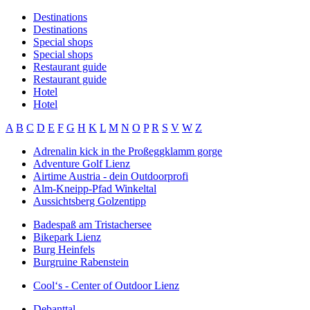
Destinations
Destinations
Special shops
Special shops
Restaurant guide
Restaurant guide
Hotel
Hotel
A
B
C
D
E
F
G
H
K
L
M
N
O
P
R
S
V
W
Z
Adrenalin kick in the Proßeggklamm gorge
Adventure Golf Lienz
Airtime Austria - dein Outdoorprofi
Alm-Kneipp-Pfad Winkeltal
Aussichtsberg Golzentipp
Badespaß am Tristachersee
Bikepark Lienz
Burg Heinfels
Burgruine Rabenstein
Cool‘s - Center of Outdoor Lienz
Debanttal