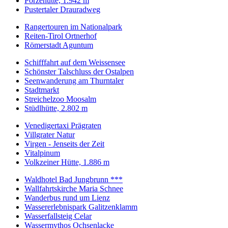
Porzehütte, 1.942 m
Pustertaler Drauradweg
Rangertouren im Nationalpark
Reiten-Tirol Ortnerhof
Römerstadt Aguntum
Schifffahrt auf dem Weissensee
Schönster Talschluss der Ostalpen
Seenwanderung am Thurntaler
Stadtmarkt
Streichelzoo Moosalm
Stüdlhütte, 2.802 m
Venedigertaxi Prägraten
Villgrater Natur
Virgen - Jenseits der Zeit
Vitalpinum
Volkzeiner Hütte, 1.886 m
Waldhotel Bad Jungbrunn ***
Wallfahrtskirche Maria Schnee
Wanderbus rund um Lienz
Wassererlebnispark Galitzenklamm
Wasserfallsteig Celar
Wassermythos Ochsenlacke