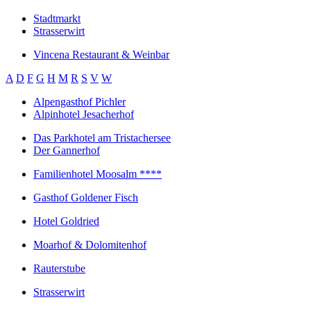
Stadtmarkt
Strasserwirt
Vincena Restaurant & Weinbar
A
D
F
G
H
M
R
S
V
W
Alpengasthof Pichler
Alpinhotel Jesacherhof
Das Parkhotel am Tristachersee
Der Gannerhof
Familienhotel Moosalm ****
Gasthof Goldener Fisch
Hotel Goldried
Moarhof & Dolomitenhof
Rauterstube
Strasserwirt