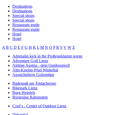
Destinations
Destinations
Special shops
Special shops
Restaurant guide
Restaurant guide
Hotel
Hotel
A
B
C
D
E
F
G
H
K
L
M
N
O
P
R
S
V
W
Z
Adrenalin kick in the Proßeggklamm gorge
Adventure Golf Lienz
Airtime Austria - dein Outdoorprofi
Alm-Kneipp-Pfad Winkeltal
Aussichtsberg Golzentipp
Badespaß am Tristachersee
Bikepark Lienz
Burg Heinfels
Burgruine Rabenstein
Cool‘s - Center of Outdoor Lienz
Debanttal