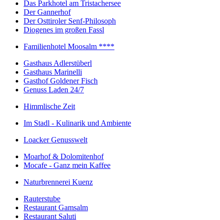
Das Parkhotel am Tristachersee
Der Gannerhof
Der Osttiroler Senf-Philosoph
Diogenes im großen Fassl
Familienhotel Moosalm ****
Gasthaus Adlerstüberl
Gasthaus Marinelli
Gasthof Goldener Fisch
Genuss Laden 24/7
Himmlische Zeit
Im Stadl - Kulinarik und Ambiente
Loacker Genusswelt
Moarhof & Dolomitenhof
Mocafe - Ganz mein Kaffee
Naturbrennerei Kuenz
Rauterstube
Restaurant Gamsalm
Restaurant Saluti