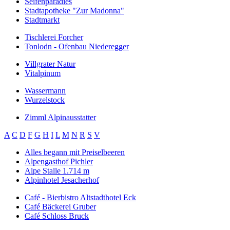
Seifenparadies
Stadtapotheke "Zur Madonna"
Stadtmarkt
Tischlerei Forcher
Tonlodn - Ofenbau Niederegger
Villgrater Natur
Vitalpinum
Wassermann
Wurzelstock
Zimml Alpinausstatter
A
C
D
F
G
H
I
L
M
N
R
S
V
Alles begann mit Preiselbeeren
Alpengasthof Pichler
Alpe Stalle 1.714 m
Alpinhotel Jesacherhof
Café - Bierbistro Altstadthotel Eck
Café Bäckerei Gruber
Café Schloss Bruck