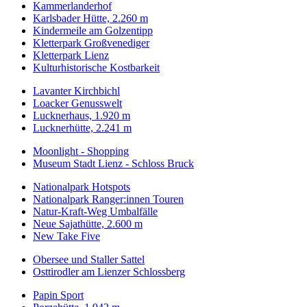
Kammerlanderhof
Karlsbader Hütte, 2.260 m
Kindermeile am Golzentipp
Kletterpark Großvenediger
Kletterpark Lienz
Kulturhistorische Kostbarkeit
Lavanter Kirchbichl
Loacker Genusswelt
Lucknerhaus, 1.920 m
Lucknerhütte, 2.241 m
Moonlight - Shopping
Museum Stadt Lienz - Schloss Bruck
Nationalpark Hotspots
Nationalpark Ranger:innen Touren
Natur-Kraft-Weg Umbalfälle
Neue Sajathütte, 2.600 m
New Take Five
Obersee und Staller Sattel
Osttirodler am Lienzer Schlossberg
Papin Sport