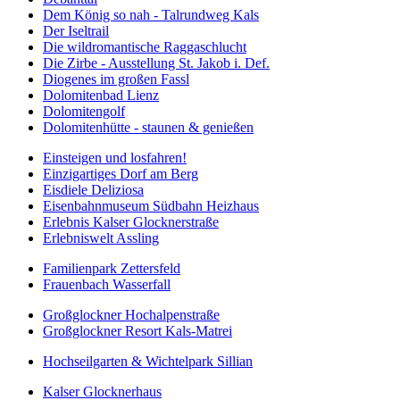
Dem König so nah - Talrundweg Kals
Der Iseltrail
Die wildromantische Raggaschlucht
Die Zirbe - Ausstellung St. Jakob i. Def.
Diogenes im großen Fassl
Dolomitenbad Lienz
Dolomitengolf
Dolomitenhütte - staunen & genießen
Einsteigen und losfahren!
Einzigartiges Dorf am Berg
Eisdiele Deliziosa
Eisenbahnmuseum Südbahn Heizhaus
Erlebnis Kalser Glocknerstraße
Erlebniswelt Assling
Familienpark Zettersfeld
Frauenbach Wasserfall
Großglockner Hochalpenstraße
Großglockner Resort Kals-Matrei
Hochseilgarten & Wichtelpark Sillian
Kalser Glocknerhaus