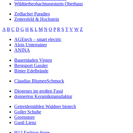
Wildtierbeobachtungsturm Oberhaus
Zedlacher Paradies
Zettersfeld & Hochstein
A
B
C
D
G
H
K
L
M
N
O
P
R
S
T
V
W
Z
AGEtech – smart electric
Alois Unterrainer
ANINA
Bauernladen Virgen
Bergsport Gassler
Binter Edelbrände
Claudias BlumenSchmuck
Diogenes im großen Fassl
donnerton Keramikmanufaktur
Getreidemühlen Waldner biotech
Goller Schuhe
Greenstore
Gustl Lienz
H12 Fashion Store