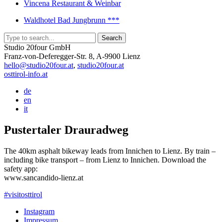
Vincena Restaurant & Weinbar
Waldhotel Bad Jungbrunn ***
Studio 20four GmbH
Franz-von-Deferegger-Str. 8, A-9900 Lienz
hello@studio20four.at
,
studio20four.at
osttirol-info.at
de
en
it
Pustertaler Drauradweg
The 40km asphalt bikeway leads from Innichen to Lienz. By train –
including bike transport – from Lienz to Innichen. Download the
safety app:
www.sancandido-lienz.at
#visitosttirol
Instagram
Impressum