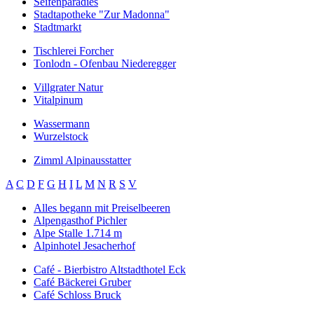
Seifenparadies
Stadtapotheke "Zur Madonna"
Stadtmarkt
Tischlerei Forcher
Tonlodn - Ofenbau Niederegger
Villgrater Natur
Vitalpinum
Wassermann
Wurzelstock
Zimml Alpinausstatter
A
C
D
F
G
H
I
L
M
N
R
S
V
Alles begann mit Preiselbeeren
Alpengasthof Pichler
Alpe Stalle 1.714 m
Alpinhotel Jesacherhof
Café - Bierbistro Altstadthotel Eck
Café Bäckerei Gruber
Café Schloss Bruck