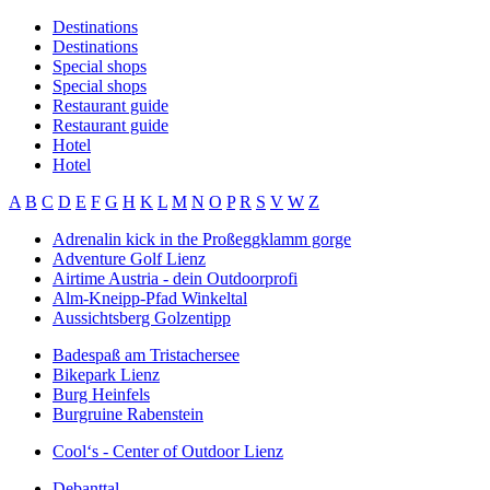
Destinations
Destinations
Special shops
Special shops
Restaurant guide
Restaurant guide
Hotel
Hotel
A
B
C
D
E
F
G
H
K
L
M
N
O
P
R
S
V
W
Z
Adrenalin kick in the Proßeggklamm gorge
Adventure Golf Lienz
Airtime Austria - dein Outdoorprofi
Alm-Kneipp-Pfad Winkeltal
Aussichtsberg Golzentipp
Badespaß am Tristachersee
Bikepark Lienz
Burg Heinfels
Burgruine Rabenstein
Cool‘s - Center of Outdoor Lienz
Debanttal