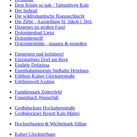
Dem König so nah - Talrundweg Kals
Der Iseltrail
Die wildromantische Raggaschlucht
Die Zirbe - Ausstellung St. Jakob i. Def.
Diogenes im großen Fassl
Dolomitenbad Lienz
Dolomitengolf
Dolomitenhütte - staunen & genießen
Einsteigen und losfahren!
Einzigartiges Dorf am Berg
Eisdiele Deliziosa
Eisenbahnmuseum Südbahn Heizhaus
Erlebnis Kalser Glocknerstraße
Erlebniswelt Assling
Familienpark Zettersfeld
Frauenbach Wasserfall
Großglockner Hochalpenstraße
Großglockner Resort Kals-Matrei
Hochseilgarten & Wichtelpark Sillian
Kalser Glocknerhaus