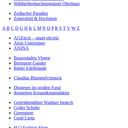
Wildtierbeobachtungsturm Oberhaus
Zedlacher Paradies
Zettersfeld & Hochstein
A
B
C
D
G
H
K
L
M
N
O
P
R
S
T
V
W
Z
AGEtech – smart electric
Alois Unterrainer
ANINA
Bauernladen Virgen
Bergsport Gassler
Binter Edelbrände
Claudias BlumenSchmuck
Diogenes im großen Fassl
donnerton Keramikmanufaktur
Getreidemühlen Waldner biotech
Goller Schuhe
Greenstore
Gustl Lienz
H12 Fashion Store