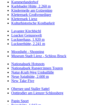
Kammerlanderhof
Karlsbader Hütte, 2.260 m
Kindermeile am Golzentipp
Kletterpark Großvenediger
Kletterpark Lienz
Kulturhistorische Kostbarkeit
Lavanter Kirchbichl
Loacker Genusswelt
Lucknerhaus, 1.920 m
Lucknerhütte, 2.241 m
Moonlight - Shopping
Museum Stadt Lienz - Schloss Bruck
Nationalpark Hotspots
Nationalpark Ranger:innen Touren
Natur-Kraft-Weg Umbalfälle
Neue Sajathütte, 2.600 m
New Take Five
Obersee und Staller Sattel
Osttirodler am Lienzer Schlossberg
Papin Sport