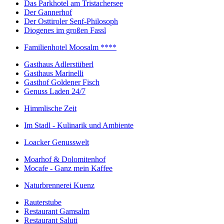
Das Parkhotel am Tristachersee
Der Gannerhof
Der Osttiroler Senf-Philosoph
Diogenes im großen Fassl
Familienhotel Moosalm ****
Gasthaus Adlerstüberl
Gasthaus Marinelli
Gasthof Goldener Fisch
Genuss Laden 24/7
Himmlische Zeit
Im Stadl - Kulinarik und Ambiente
Loacker Genusswelt
Moarhof & Dolomitenhof
Mocafe - Ganz mein Kaffee
Naturbrennerei Kuenz
Rauterstube
Restaurant Gamsalm
Restaurant Saluti