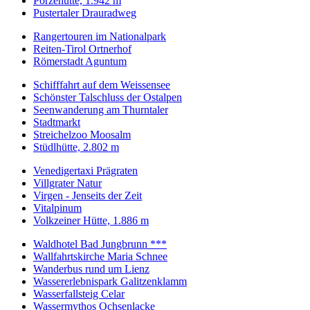
Porzehütte, 1.942 m
Pustertaler Drauradweg
Rangertouren im Nationalpark
Reiten-Tirol Ortnerhof
Römerstadt Aguntum
Schifffahrt auf dem Weissensee
Schönster Talschluss der Ostalpen
Seenwanderung am Thurntaler
Stadtmarkt
Streichelzoo Moosalm
Stüdlhütte, 2.802 m
Venedigertaxi Prägraten
Villgrater Natur
Virgen - Jenseits der Zeit
Vitalpinum
Volkzeiner Hütte, 1.886 m
Waldhotel Bad Jungbrunn ***
Wallfahrtskirche Maria Schnee
Wanderbus rund um Lienz
Wassererlebnispark Galitzenklamm
Wasserfallsteig Celar
Wassermythos Ochsenlacke