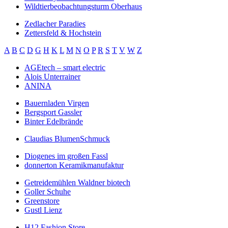
Wildtierbeobachtungsturm Oberhaus
Zedlacher Paradies
Zettersfeld & Hochstein
A
B
C
D
G
H
K
L
M
N
O
P
R
S
T
V
W
Z
AGEtech – smart electric
Alois Unterrainer
ANINA
Bauernladen Virgen
Bergsport Gassler
Binter Edelbrände
Claudias BlumenSchmuck
Diogenes im großen Fassl
donnerton Keramikmanufaktur
Getreidemühlen Waldner biotech
Goller Schuhe
Greenstore
Gustl Lienz
H12 Fashion Store