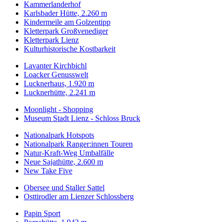
Kammerlanderhof
Karlsbader Hütte, 2.260 m
Kindermeile am Golzentipp
Kletterpark Großvenediger
Kletterpark Lienz
Kulturhistorische Kostbarkeit
Lavanter Kirchbichl
Loacker Genusswelt
Lucknerhaus, 1.920 m
Lucknerhütte, 2.241 m
Moonlight - Shopping
Museum Stadt Lienz - Schloss Bruck
Nationalpark Hotspots
Nationalpark Ranger:innen Touren
Natur-Kraft-Weg Umbalfälle
Neue Sajathütte, 2.600 m
New Take Five
Obersee und Staller Sattel
Osttirodler am Lienzer Schlossberg
Papin Sport