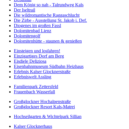
Dem König so nah - Talrundweg Kals
Der Iseltrail
Die wildromantische Raggaschlucht
Die Zirbe - Ausstellung St. Jakob i. Def.
Diogenes im großen Fassl
Dolomitenbad Lienz
Dolomitengolf
Dolomitenhütte - staunen & genießen
Einsteigen und losfahren!
Einzigartiges Dorf am Berg
Eisdiele Deliziosa
Eisenbahnmuseum Südbahn Heizhaus
Erlebnis Kalser Glocknerstraße
Erlebniswelt Assling
Familienpark Zettersfeld
Frauenbach Wasserfall
Großglockner Hochalpenstraße
Großglockner Resort Kals-Matrei
Hochseilgarten & Wichtelpark Sillian
Kalser Glocknerhaus