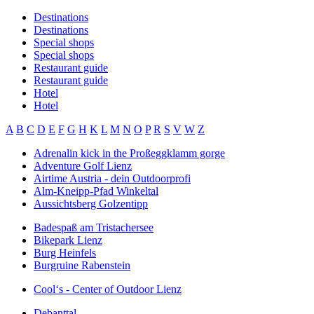
Destinations
Destinations
Special shops
Special shops
Restaurant guide
Restaurant guide
Hotel
Hotel
A
B
C
D
E
F
G
H
K
L
M
N
O
P
R
S
V
W
Z
Adrenalin kick in the Proßeggklamm gorge
Adventure Golf Lienz
Airtime Austria - dein Outdoorprofi
Alm-Kneipp-Pfad Winkeltal
Aussichtsberg Golzentipp
Badespaß am Tristachersee
Bikepark Lienz
Burg Heinfels
Burgruine Rabenstein
Cool‘s - Center of Outdoor Lienz
Debanttal