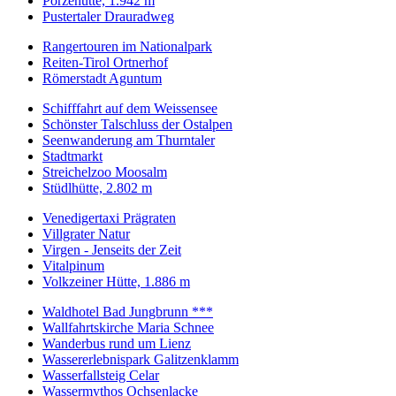
Porzehütte, 1.942 m
Pustertaler Drauradweg
Rangertouren im Nationalpark
Reiten-Tirol Ortnerhof
Römerstadt Aguntum
Schifffahrt auf dem Weissensee
Schönster Talschluss der Ostalpen
Seenwanderung am Thurntaler
Stadtmarkt
Streichelzoo Moosalm
Stüdlhütte, 2.802 m
Venedigertaxi Prägraten
Villgrater Natur
Virgen - Jenseits der Zeit
Vitalpinum
Volkzeiner Hütte, 1.886 m
Waldhotel Bad Jungbrunn ***
Wallfahrtskirche Maria Schnee
Wanderbus rund um Lienz
Wassererlebnispark Galitzenklamm
Wasserfallsteig Celar
Wassermythos Ochsenlacke