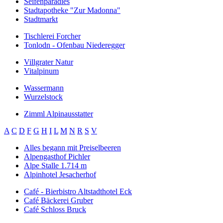
Seifenparadies
Stadtapotheke "Zur Madonna"
Stadtmarkt
Tischlerei Forcher
Tonlodn - Ofenbau Niederegger
Villgrater Natur
Vitalpinum
Wassermann
Wurzelstock
Zimml Alpinausstatter
A
C
D
F
G
H
I
L
M
N
R
S
V
Alles begann mit Preiselbeeren
Alpengasthof Pichler
Alpe Stalle 1.714 m
Alpinhotel Jesacherhof
Café - Bierbistro Altstadthotel Eck
Café Bäckerei Gruber
Café Schloss Bruck