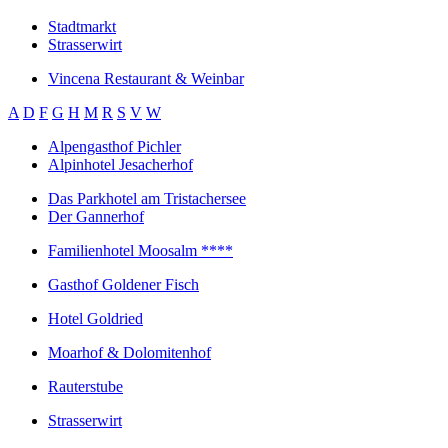
Stadtmarkt
Strasserwirt
Vincena Restaurant & Weinbar
A
D
F
G
H
M
R
S
V
W
Alpengasthof Pichler
Alpinhotel Jesacherhof
Das Parkhotel am Tristachersee
Der Gannerhof
Familienhotel Moosalm ****
Gasthof Goldener Fisch
Hotel Goldried
Moarhof & Dolomitenhof
Rauterstube
Strasserwirt