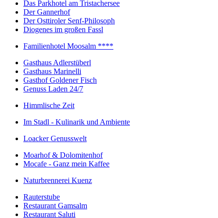
Das Parkhotel am Tristachersee
Der Gannerhof
Der Osttiroler Senf-Philosoph
Diogenes im großen Fassl
Familienhotel Moosalm ****
Gasthaus Adlerstüberl
Gasthaus Marinelli
Gasthof Goldener Fisch
Genuss Laden 24/7
Himmlische Zeit
Im Stadl - Kulinarik und Ambiente
Loacker Genusswelt
Moarhof & Dolomitenhof
Mocafe - Ganz mein Kaffee
Naturbrennerei Kuenz
Rauterstube
Restaurant Gamsalm
Restaurant Saluti