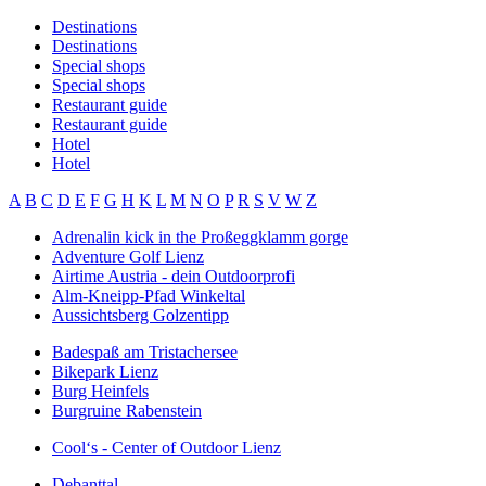
Destinations
Destinations
Special shops
Special shops
Restaurant guide
Restaurant guide
Hotel
Hotel
A
B
C
D
E
F
G
H
K
L
M
N
O
P
R
S
V
W
Z
Adrenalin kick in the Proßeggklamm gorge
Adventure Golf Lienz
Airtime Austria - dein Outdoorprofi
Alm-Kneipp-Pfad Winkeltal
Aussichtsberg Golzentipp
Badespaß am Tristachersee
Bikepark Lienz
Burg Heinfels
Burgruine Rabenstein
Cool‘s - Center of Outdoor Lienz
Debanttal