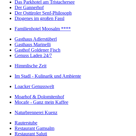
Das Parkhotel am Tristachersee
Der Gannerhof
Der Osttiroler Senf-Philosoph
Diogenes im großen Fassl
Familienhotel Moosalm ****
Gasthaus Adlerstüberl
Gasthaus Marinelli
Gasthof Goldener Fisch
Genuss Laden 24/7
Himmlische Zeit
Im Stadl - Kulinarik und Ambiente
Loacker Genusswelt
Moarhof & Dolomitenhof
Mocafe - Ganz mein Kaffee
Naturbrennerei Kuenz
Rauterstube
Restaurant Gamsalm
Restaurant Saluti