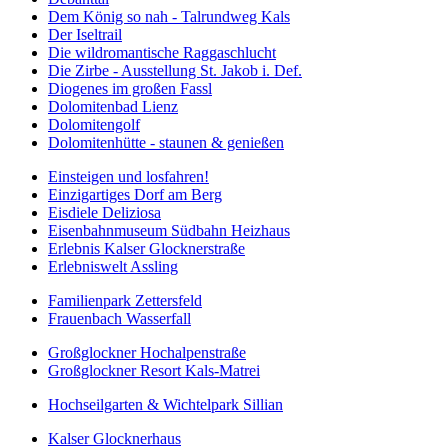
Dem König so nah - Talrundweg Kals
Der Iseltrail
Die wildromantische Raggaschlucht
Die Zirbe - Ausstellung St. Jakob i. Def.
Diogenes im großen Fassl
Dolomitenbad Lienz
Dolomitengolf
Dolomitenhütte - staunen & genießen
Einsteigen und losfahren!
Einzigartiges Dorf am Berg
Eisdiele Deliziosa
Eisenbahnmuseum Südbahn Heizhaus
Erlebnis Kalser Glocknerstraße
Erlebniswelt Assling
Familienpark Zettersfeld
Frauenbach Wasserfall
Großglockner Hochalpenstraße
Großglockner Resort Kals-Matrei
Hochseilgarten & Wichtelpark Sillian
Kalser Glocknerhaus