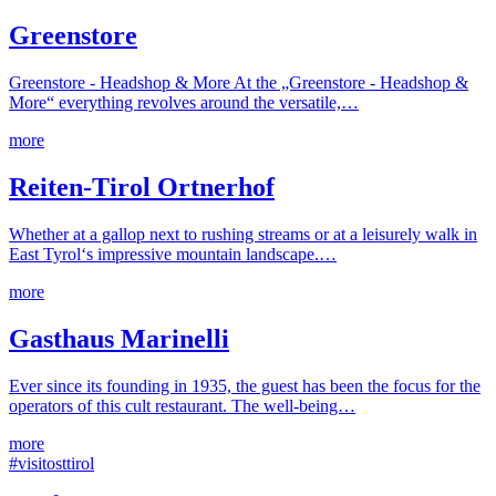
Greenstore
Greenstore - Headshop & More At the „Greenstore - Headshop &
More“ everything revolves around the versatile,…
more
Reiten-Tirol Ortnerhof
Whether at a gallop next to rushing streams or at a leisurely walk in
East Tyrol‘s impressive mountain landscape.…
more
Gasthaus Marinelli
Ever since its founding in 1935, the guest has been the focus for the
operators of this cult restaurant. The well-being…
more
#visitosttirol