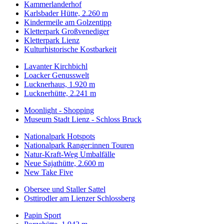
Kammerlanderhof
Karlsbader Hütte, 2.260 m
Kindermeile am Golzentipp
Kletterpark Großvenediger
Kletterpark Lienz
Kulturhistorische Kostbarkeit
Lavanter Kirchbichl
Loacker Genusswelt
Lucknerhaus, 1.920 m
Lucknerhütte, 2.241 m
Moonlight - Shopping
Museum Stadt Lienz - Schloss Bruck
Nationalpark Hotspots
Nationalpark Ranger:innen Touren
Natur-Kraft-Weg Umbalfälle
Neue Sajathütte, 2.600 m
New Take Five
Obersee und Staller Sattel
Osttirodler am Lienzer Schlossberg
Papin Sport