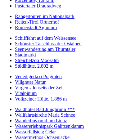
Porzehütte, 1.942 m
Pustertaler Drauradweg
Rangertouren im Nationalpark
Reiten-Tirol Ortnerhof
Römerstadt Aguntum
Schifffahrt auf dem Weissensee
Schönster Talschluss der Ostalpen
Seenwanderung am Thurntaler
Stadtmarkt
Streichelzoo Moosalm
Stüdlhütte, 2.802 m
Venedigertaxi Prägraten
Villgrater Natur
Virgen - Jenseits der Zeit
Vitalpinum
Volkzeiner Hütte, 1.886 m
Waldhotel Bad Jungbrunn ***
Wallfahrtskirche Maria Schnee
Wanderbus rund um Lienz
Wassererlebnispark Galitzenklamm
Wasserfallsteig Celar
Wassermythos Ochsenlacke