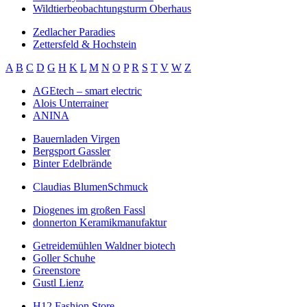
Wildtierbeobachtungsturm Oberhaus
Zedlacher Paradies
Zettersfeld & Hochstein
A
B
C
D
G
H
K
L
M
N
O
P
R
S
T
V
W
Z
AGEtech – smart electric
Alois Unterrainer
ANINA
Bauernladen Virgen
Bergsport Gassler
Binter Edelbrände
Claudias BlumenSchmuck
Diogenes im großen Fassl
donnerton Keramikmanufaktur
Getreidemühlen Waldner biotech
Goller Schuhe
Greenstore
Gustl Lienz
H12 Fashion Store