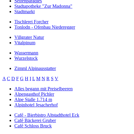
Seifenparadies
Stadtapotheke "Zur Madonna"
Stadtmarkt
Tischlerei Forcher
Tonlodn - Ofenbau Niederegger
Villgrater Natur
Vitalpinum
Wassermann
Wurzelstock
Zimml Alpinausstatter
A
C
D
F
G
H
I
L
M
N
R
S
V
Alles begann mit Preiselbeeren
Alpengasthof Pichler
Alpe Stalle 1.714 m
Alpinhotel Jesacherhof
Café - Bierbistro Altstadthotel Eck
Café Bäckerei Gruber
Café Schloss Bruck