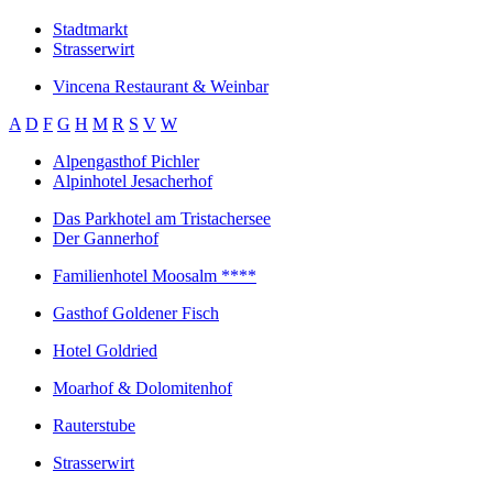
Stadtmarkt
Strasserwirt
Vincena Restaurant & Weinbar
A
D
F
G
H
M
R
S
V
W
Alpengasthof Pichler
Alpinhotel Jesacherhof
Das Parkhotel am Tristachersee
Der Gannerhof
Familienhotel Moosalm ****
Gasthof Goldener Fisch
Hotel Goldried
Moarhof & Dolomitenhof
Rauterstube
Strasserwirt