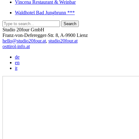
Vincena Restaurant & Weinbar
Waldhotel Bad Jungbrunn ***
Studio 20four GmbH
Franz-von-Deferegger-Str. 8, A-9900 Lienz
hello@studio20four.at
,
studio20four.at
osttirol-info.at
de
en
it