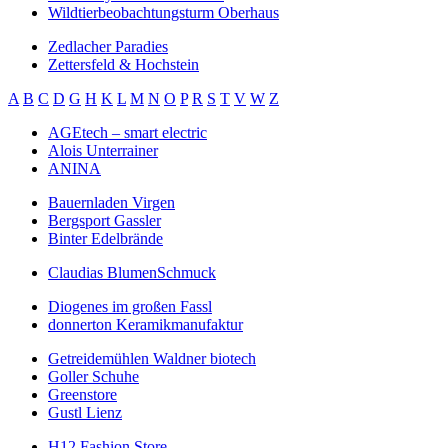
Wildtierbeobachtungsturm Oberhaus
Zedlacher Paradies
Zettersfeld & Hochstein
A
B
C
D
G
H
K
L
M
N
O
P
R
S
T
V
W
Z
AGEtech – smart electric
Alois Unterrainer
ANINA
Bauernladen Virgen
Bergsport Gassler
Binter Edelbrände
Claudias BlumenSchmuck
Diogenes im großen Fassl
donnerton Keramikmanufaktur
Getreidemühlen Waldner biotech
Goller Schuhe
Greenstore
Gustl Lienz
H12 Fashion Store