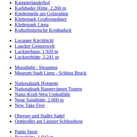
Kammerlanderhof
Karlsbader Hütte, 2.260 m
Kindermeile am Golzentipp
Kletterpark Großvenediger
Kletterpark Lienz
Kulturhistorische Kostbarkeit
Lavanter Kirchbichl
Loacker Genusswelt
Lucknerhaus, 1.920 m
Lucknerhütte, 2.241 m
Moonlight - Shopping
Museum Stadt Lienz - Schloss Bruck
Nationalpark Hotspots
Nationalpark Ranger:innen Touren
Natur-Kraft-Weg Umbalfälle
Neue Sajathütte, 2.600 m
New Take Five
Obersee und Staller Sattel
Osttirodler am Lienzer Schlossberg
Papin Sport