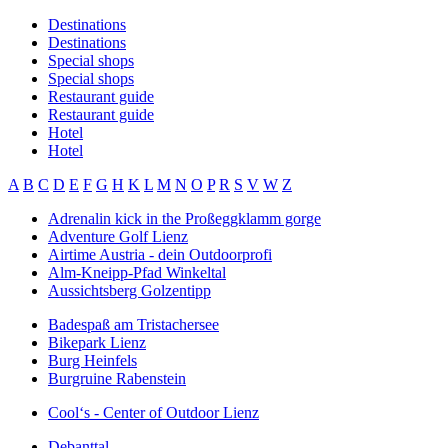
Destinations
Destinations
Special shops
Special shops
Restaurant guide
Restaurant guide
Hotel
Hotel
A
B
C
D
E
F
G
H
K
L
M
N
O
P
R
S
V
W
Z
Adrenalin kick in the Proßeggklamm gorge
Adventure Golf Lienz
Airtime Austria - dein Outdoorprofi
Alm-Kneipp-Pfad Winkeltal
Aussichtsberg Golzentipp
Badespaß am Tristachersee
Bikepark Lienz
Burg Heinfels
Burgruine Rabenstein
Cool‘s - Center of Outdoor Lienz
Debanttal