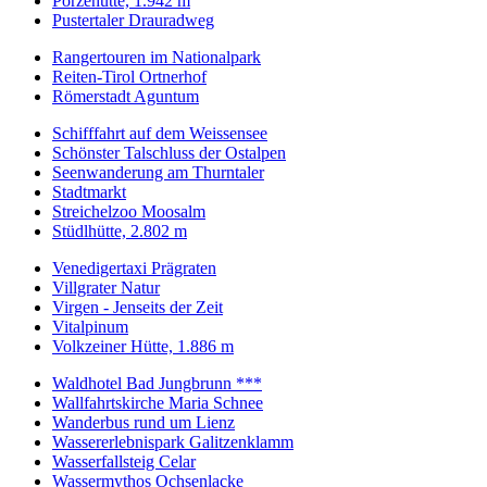
Porzehütte, 1.942 m
Pustertaler Drauradweg
Rangertouren im Nationalpark
Reiten-Tirol Ortnerhof
Römerstadt Aguntum
Schifffahrt auf dem Weissensee
Schönster Talschluss der Ostalpen
Seenwanderung am Thurntaler
Stadtmarkt
Streichelzoo Moosalm
Stüdlhütte, 2.802 m
Venedigertaxi Prägraten
Villgrater Natur
Virgen - Jenseits der Zeit
Vitalpinum
Volkzeiner Hütte, 1.886 m
Waldhotel Bad Jungbrunn ***
Wallfahrtskirche Maria Schnee
Wanderbus rund um Lienz
Wassererlebnispark Galitzenklamm
Wasserfallsteig Celar
Wassermythos Ochsenlacke