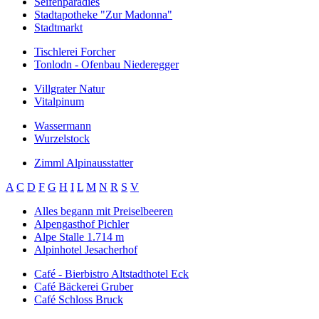
Seifenparadies
Stadtapotheke "Zur Madonna"
Stadtmarkt
Tischlerei Forcher
Tonlodn - Ofenbau Niederegger
Villgrater Natur
Vitalpinum
Wassermann
Wurzelstock
Zimml Alpinausstatter
A
C
D
F
G
H
I
L
M
N
R
S
V
Alles begann mit Preiselbeeren
Alpengasthof Pichler
Alpe Stalle 1.714 m
Alpinhotel Jesacherhof
Café - Bierbistro Altstadthotel Eck
Café Bäckerei Gruber
Café Schloss Bruck