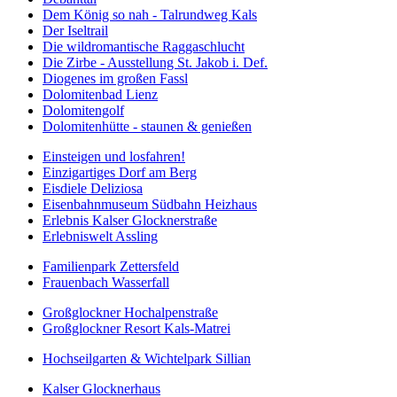
Dem König so nah - Talrundweg Kals
Der Iseltrail
Die wildromantische Raggaschlucht
Die Zirbe - Ausstellung St. Jakob i. Def.
Diogenes im großen Fassl
Dolomitenbad Lienz
Dolomitengolf
Dolomitenhütte - staunen & genießen
Einsteigen und losfahren!
Einzigartiges Dorf am Berg
Eisdiele Deliziosa
Eisenbahnmuseum Südbahn Heizhaus
Erlebnis Kalser Glocknerstraße
Erlebniswelt Assling
Familienpark Zettersfeld
Frauenbach Wasserfall
Großglockner Hochalpenstraße
Großglockner Resort Kals-Matrei
Hochseilgarten & Wichtelpark Sillian
Kalser Glocknerhaus