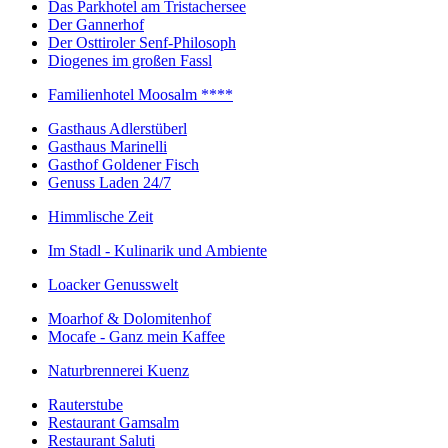
Das Parkhotel am Tristachersee
Der Gannerhof
Der Osttiroler Senf-Philosoph
Diogenes im großen Fassl
Familienhotel Moosalm ****
Gasthaus Adlerstüberl
Gasthaus Marinelli
Gasthof Goldener Fisch
Genuss Laden 24/7
Himmlische Zeit
Im Stadl - Kulinarik und Ambiente
Loacker Genusswelt
Moarhof & Dolomitenhof
Mocafe - Ganz mein Kaffee
Naturbrennerei Kuenz
Rauterstube
Restaurant Gamsalm
Restaurant Saluti