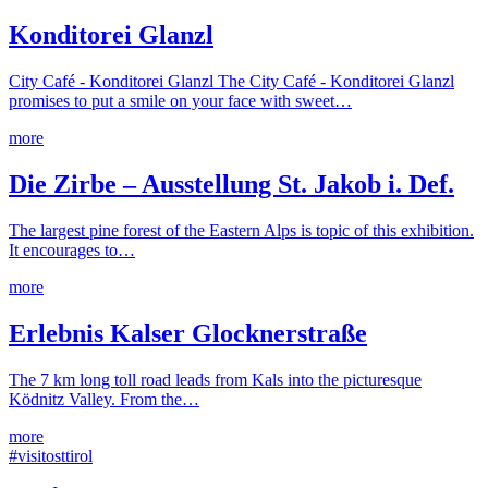
Konditorei Glanzl
City Café - Konditorei Glanzl The City Café - Konditorei Glanzl
promises to put a smile on your face with sweet…
more
Die Zirbe – Ausstellung St. Jakob i. Def.
The largest pine forest of the Eastern Alps is topic of this exhibition.
It encourages to…
more
Erlebnis Kalser Glocknerstraße
The 7 km long toll road leads from Kals into the picturesque
Ködnitz Valley. From the…
more
#visitosttirol