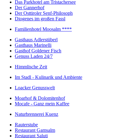
Das Parkhotel am Tristachersee
Der Gannerhof
Der Osttiroler Senf-Philosoph
Diogenes im großen Fassl
Familienhotel Moosalm ****
Gasthaus Adlerstüberl
Gasthaus Marinelli
Gasthof Goldener Fisch
Genuss Laden 24/7
Himmlische Zeit
Im Stadl - Kulinarik und Ambiente
Loacker Genusswelt
Moarhof & Dolomitenhof
Mocafe - Ganz mein Kaffee
Naturbrennerei Kuenz
Rauterstube
Restaurant Gamsalm
Restaurant Saluti