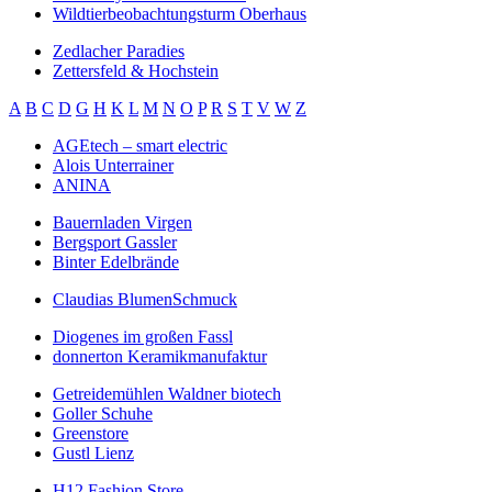
Wildtierbeobachtungsturm Oberhaus
Zedlacher Paradies
Zettersfeld & Hochstein
A
B
C
D
G
H
K
L
M
N
O
P
R
S
T
V
W
Z
AGEtech – smart electric
Alois Unterrainer
ANINA
Bauernladen Virgen
Bergsport Gassler
Binter Edelbrände
Claudias BlumenSchmuck
Diogenes im großen Fassl
donnerton Keramikmanufaktur
Getreidemühlen Waldner biotech
Goller Schuhe
Greenstore
Gustl Lienz
H12 Fashion Store