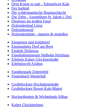
Dem König so nah - Talrundweg Kals
Der Iseltrail
Die wildromantische Raggaschlucht
Die Zirbe - Ausstellung St. Jakob i. Def.
Diogenes im großen Fassl
Dolomitenbad Lienz
Dolomitengolf
Dolomitenhütte - staunen & genießen
Einsteigen und losfahren!
Einzigartiges Dorf am Berg
Eisdiele Deliziosa
Eisenbahnmuseum Südbahn Heizhaus
Erlebnis Kalser Glocknerstraße
Erlebniswelt Assling
Familienpark Zettersfeld
Frauenbach Wasserfall
Großglockner Hochalpenstraße
Großglockner Resort Kals-Matrei
Hochseilgarten & Wichtelpark Sillian
Kalser Glocknerhaus