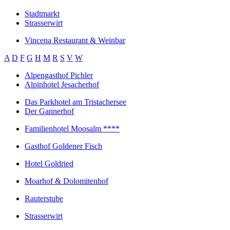
Stadtmarkt
Strasserwirt
Vincena Restaurant & Weinbar
A
D
F
G
H
M
R
S
V
W
Alpengasthof Pichler
Alpinhotel Jesacherhof
Das Parkhotel am Tristachersee
Der Gannerhof
Familienhotel Moosalm ****
Gasthof Goldener Fisch
Hotel Goldried
Moarhof & Dolomitenhof
Rauterstube
Strasserwirt