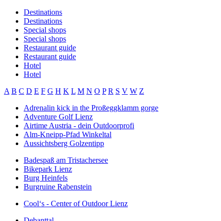
Destinations
Destinations
Special shops
Special shops
Restaurant guide
Restaurant guide
Hotel
Hotel
A
B
C
D
E
F
G
H
K
L
M
N
O
P
R
S
V
W
Z
Adrenalin kick in the Proßeggklamm gorge
Adventure Golf Lienz
Airtime Austria - dein Outdoorprofi
Alm-Kneipp-Pfad Winkeltal
Aussichtsberg Golzentipp
Badespaß am Tristachersee
Bikepark Lienz
Burg Heinfels
Burgruine Rabenstein
Cool‘s - Center of Outdoor Lienz
Debanttal