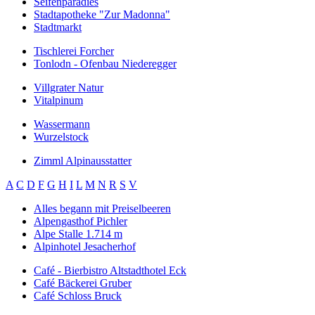
Seifenparadies
Stadtapotheke "Zur Madonna"
Stadtmarkt
Tischlerei Forcher
Tonlodn - Ofenbau Niederegger
Villgrater Natur
Vitalpinum
Wassermann
Wurzelstock
Zimml Alpinausstatter
A
C
D
F
G
H
I
L
M
N
R
S
V
Alles begann mit Preiselbeeren
Alpengasthof Pichler
Alpe Stalle 1.714 m
Alpinhotel Jesacherhof
Café - Bierbistro Altstadthotel Eck
Café Bäckerei Gruber
Café Schloss Bruck