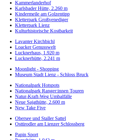
Kammerlanderhof
Karlsbader Hütte, 2.260 m
Kindermeile am Golzentipp
Kletterpark Großvenediger
Kletterpark Lienz
Kulturhistorische Kostbarkeit
Lavanter Kirchbichl
Loacker Genusswelt
Lucknerhaus, 1.920 m
Lucknerhütte, 2.241 m
Moonlight - Shopping
Museum Stadt Lienz - Schloss Bruck
Nationalpark Hotspots
Nationalpark Ranger:innen Touren
Natur-Kraft-Weg Umbalfälle
Neue Sajathütte, 2.600 m
New Take Five
Obersee und Staller Sattel
Osttirodler am Lienzer Schlossberg
Papin Sport