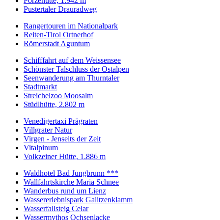
Porzehütte, 1.942 m
Pustertaler Drauradweg
Rangertouren im Nationalpark
Reiten-Tirol Ortnerhof
Römerstadt Aguntum
Schifffahrt auf dem Weissensee
Schönster Talschluss der Ostalpen
Seenwanderung am Thurntaler
Stadtmarkt
Streichelzoo Moosalm
Stüdlhütte, 2.802 m
Venedigertaxi Prägraten
Villgrater Natur
Virgen - Jenseits der Zeit
Vitalpinum
Volkzeiner Hütte, 1.886 m
Waldhotel Bad Jungbrunn ***
Wallfahrtskirche Maria Schnee
Wanderbus rund um Lienz
Wassererlebnispark Galitzenklamm
Wasserfallsteig Celar
Wassermythos Ochsenlacke