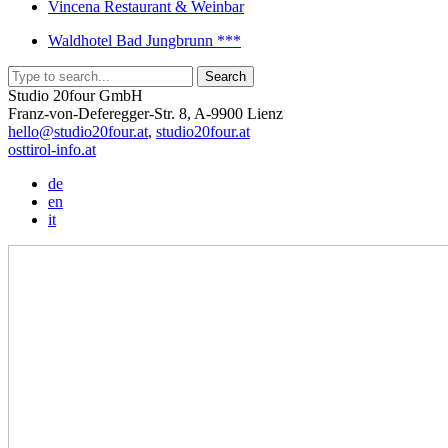
Vincena Restaurant & Weinbar
Waldhotel Bad Jungbrunn ***
Studio 20four GmbH
Franz-von-Deferegger-Str. 8, A-9900 Lienz
hello@studio20four.at
,
studio20four.at
osttirol-info.at
de
en
it