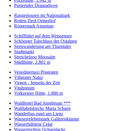
Porzehütte, 1.942 m
Pustertaler Drauradweg
Rangertouren im Nationalpark
Reiten-Tirol Ortnerhof
Römerstadt Aguntum
Schifffahrt auf dem Weissensee
Schönster Talschluss der Ostalpen
Seenwanderung am Thurntaler
Stadtmarkt
Streichelzoo Moosalm
Stüdlhütte, 2.802 m
Venedigertaxi Prägraten
Villgrater Natur
Virgen - Jenseits der Zeit
Vitalpinum
Volkzeiner Hütte, 1.886 m
Waldhotel Bad Jungbrunn ***
Wallfahrtskirche Maria Schnee
Wanderbus rund um Lienz
Wassererlebnispark Galitzenklamm
Wasserfallsteig Celar
Wassermythos Ochsenlacke