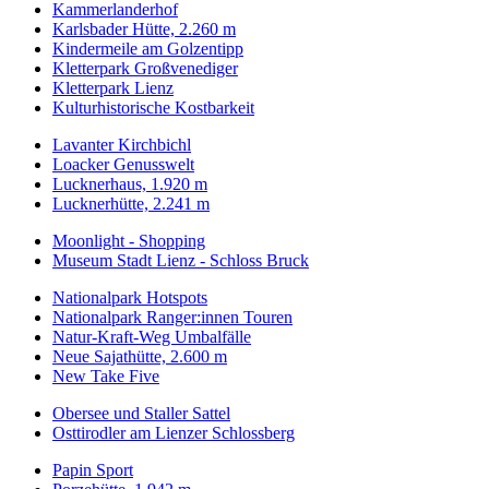
Kammerlanderhof
Karlsbader Hütte, 2.260 m
Kindermeile am Golzentipp
Kletterpark Großvenediger
Kletterpark Lienz
Kulturhistorische Kostbarkeit
Lavanter Kirchbichl
Loacker Genusswelt
Lucknerhaus, 1.920 m
Lucknerhütte, 2.241 m
Moonlight - Shopping
Museum Stadt Lienz - Schloss Bruck
Nationalpark Hotspots
Nationalpark Ranger:innen Touren
Natur-Kraft-Weg Umbalfälle
Neue Sajathütte, 2.600 m
New Take Five
Obersee und Staller Sattel
Osttirodler am Lienzer Schlossberg
Papin Sport