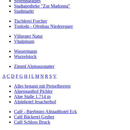
Seifenparadies
Stadtapotheke "Zur Madonna"
Stadtmarkt
Tischlerei Forcher
Tonlodn - Ofenbau Niederegger
Villgrater Natur
Vitalpinum
Wassermann
Wurzelstock
Zimml Alpinausstatter
A
C
D
F
G
H
I
L
M
N
R
S
V
Alles begann mit Preiselbeeren
Alpengasthof Pichler
Alpe Stalle 1.714 m
Alpinhotel Jesacherhof
Café - Bierbistro Altstadthotel Eck
Café Bäckerei Gruber
Café Schloss Bruck