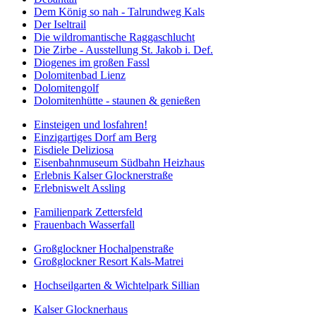
Dem König so nah - Talrundweg Kals
Der Iseltrail
Die wildromantische Raggaschlucht
Die Zirbe - Ausstellung St. Jakob i. Def.
Diogenes im großen Fassl
Dolomitenbad Lienz
Dolomitengolf
Dolomitenhütte - staunen & genießen
Einsteigen und losfahren!
Einzigartiges Dorf am Berg
Eisdiele Deliziosa
Eisenbahnmuseum Südbahn Heizhaus
Erlebnis Kalser Glocknerstraße
Erlebniswelt Assling
Familienpark Zettersfeld
Frauenbach Wasserfall
Großglockner Hochalpenstraße
Großglockner Resort Kals-Matrei
Hochseilgarten & Wichtelpark Sillian
Kalser Glocknerhaus