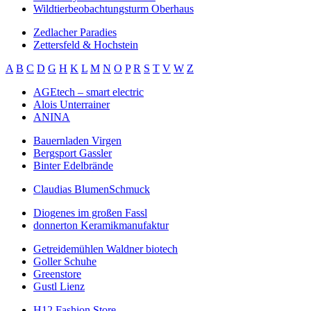
Wildtierbeobachtungsturm Oberhaus
Zedlacher Paradies
Zettersfeld & Hochstein
A
B
C
D
G
H
K
L
M
N
O
P
R
S
T
V
W
Z
AGEtech – smart electric
Alois Unterrainer
ANINA
Bauernladen Virgen
Bergsport Gassler
Binter Edelbrände
Claudias BlumenSchmuck
Diogenes im großen Fassl
donnerton Keramikmanufaktur
Getreidemühlen Waldner biotech
Goller Schuhe
Greenstore
Gustl Lienz
H12 Fashion Store