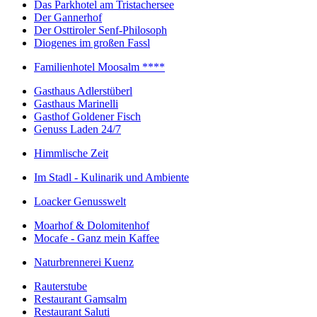
Das Parkhotel am Tristachersee
Der Gannerhof
Der Osttiroler Senf-Philosoph
Diogenes im großen Fassl
Familienhotel Moosalm ****
Gasthaus Adlerstüberl
Gasthaus Marinelli
Gasthof Goldener Fisch
Genuss Laden 24/7
Himmlische Zeit
Im Stadl - Kulinarik und Ambiente
Loacker Genusswelt
Moarhof & Dolomitenhof
Mocafe - Ganz mein Kaffee
Naturbrennerei Kuenz
Rauterstube
Restaurant Gamsalm
Restaurant Saluti