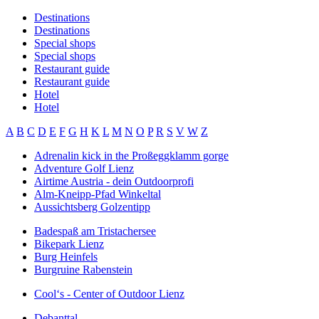
Destinations
Destinations
Special shops
Special shops
Restaurant guide
Restaurant guide
Hotel
Hotel
A
B
C
D
E
F
G
H
K
L
M
N
O
P
R
S
V
W
Z
Adrenalin kick in the Proßeggklamm gorge
Adventure Golf Lienz
Airtime Austria - dein Outdoorprofi
Alm-Kneipp-Pfad Winkeltal
Aussichtsberg Golzentipp
Badespaß am Tristachersee
Bikepark Lienz
Burg Heinfels
Burgruine Rabenstein
Cool‘s - Center of Outdoor Lienz
Debanttal