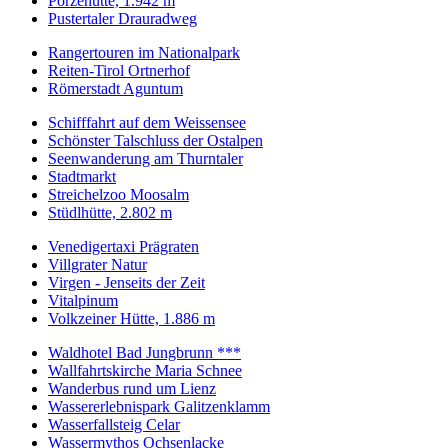
Porzehütte, 1.942 m
Pustertaler Drauradweg
Rangertouren im Nationalpark
Reiten-Tirol Ortnerhof
Römerstadt Aguntum
Schifffahrt auf dem Weissensee
Schönster Talschluss der Ostalpen
Seenwanderung am Thurntaler
Stadtmarkt
Streichelzoo Moosalm
Stüdlhütte, 2.802 m
Venedigertaxi Prägraten
Villgrater Natur
Virgen - Jenseits der Zeit
Vitalpinum
Volkzeiner Hütte, 1.886 m
Waldhotel Bad Jungbrunn ***
Wallfahrtskirche Maria Schnee
Wanderbus rund um Lienz
Wassererlebnispark Galitzenklamm
Wasserfallsteig Celar
Wassermythos Ochsenlacke