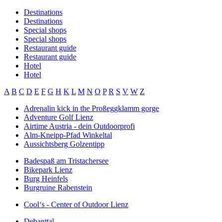
Destinations
Destinations
Special shops
Special shops
Restaurant guide
Restaurant guide
Hotel
Hotel
A
B
C
D
E
F
G
H
K
L
M
N
O
P
R
S
V
W
Z
Adrenalin kick in the Proßeggklamm gorge
Adventure Golf Lienz
Airtime Austria - dein Outdoorprofi
Alm-Kneipp-Pfad Winkeltal
Aussichtsberg Golzentipp
Badespaß am Tristachersee
Bikepark Lienz
Burg Heinfels
Burgruine Rabenstein
Cool‘s - Center of Outdoor Lienz
Debanttal