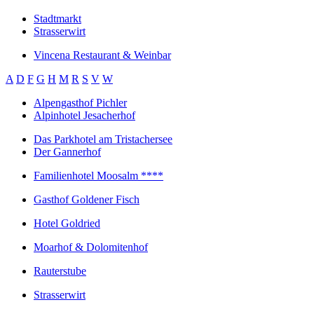
Stadtmarkt
Strasserwirt
Vincena Restaurant & Weinbar
A
D
F
G
H
M
R
S
V
W
Alpengasthof Pichler
Alpinhotel Jesacherhof
Das Parkhotel am Tristachersee
Der Gannerhof
Familienhotel Moosalm ****
Gasthof Goldener Fisch
Hotel Goldried
Moarhof & Dolomitenhof
Rauterstube
Strasserwirt