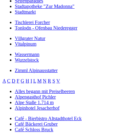
Seifenparadies
Stadtapotheke "Zur Madonna"
Stadtmarkt
Tischlerei Forcher
Tonlodn - Ofenbau Niederegger
Villgrater Natur
Vitalpinum
Wassermann
Wurzelstock
Zimml Alpinausstatter
A
C
D
F
G
H
I
L
M
N
R
S
V
Alles begann mit Preiselbeeren
Alpengasthof Pichler
Alpe Stalle 1.714 m
Alpinhotel Jesacherhof
Café - Bierbistro Altstadthotel Eck
Café Bäckerei Gruber
Café Schloss Bruck