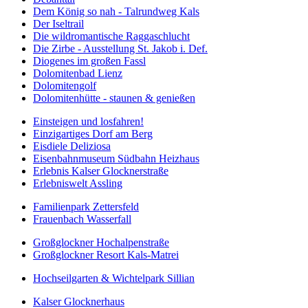
Dem König so nah - Talrundweg Kals
Der Iseltrail
Die wildromantische Raggaschlucht
Die Zirbe - Ausstellung St. Jakob i. Def.
Diogenes im großen Fassl
Dolomitenbad Lienz
Dolomitengolf
Dolomitenhütte - staunen & genießen
Einsteigen und losfahren!
Einzigartiges Dorf am Berg
Eisdiele Deliziosa
Eisenbahnmuseum Südbahn Heizhaus
Erlebnis Kalser Glocknerstraße
Erlebniswelt Assling
Familienpark Zettersfeld
Frauenbach Wasserfall
Großglockner Hochalpenstraße
Großglockner Resort Kals-Matrei
Hochseilgarten & Wichtelpark Sillian
Kalser Glocknerhaus