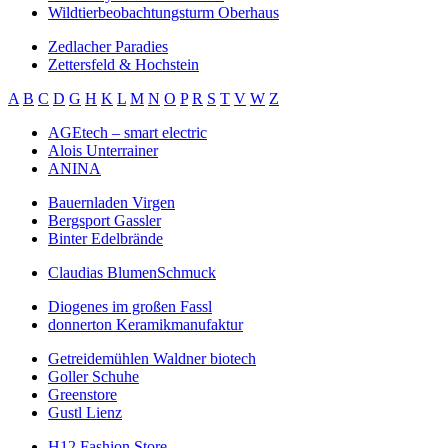
Wildtierbeobachtungsturm Oberhaus
Zedlacher Paradies
Zettersfeld & Hochstein
A
B
C
D
G
H
K
L
M
N
O
P
R
S
T
V
W
Z
AGEtech – smart electric
Alois Unterrainer
ANINA
Bauernladen Virgen
Bergsport Gassler
Binter Edelbrände
Claudias BlumenSchmuck
Diogenes im großen Fassl
donnerton Keramikmanufaktur
Getreidemühlen Waldner biotech
Goller Schuhe
Greenstore
Gustl Lienz
H12 Fashion Store