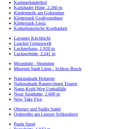
Kammerlanderhof
Karlsbader Hütte, 2.260 m
Kindermeile am Golzentipp
Kletterpark Großvenediger
Kletterpark Lienz
Kulturhistorische Kostbarkeit
Lavanter Kirchbichl
Loacker Genusswelt
Lucknerhaus, 1.920 m
Lucknerhütte, 2.241 m
Moonlight - Shopping
Museum Stadt Lienz - Schloss Bruck
Nationalpark Hotspots
Nationalpark Ranger:innen Touren
Natur-Kraft-Weg Umbalfälle
Neue Sajathütte, 2.600 m
New Take Five
Obersee und Staller Sattel
Osttirodler am Lienzer Schlossberg
Papin Sport