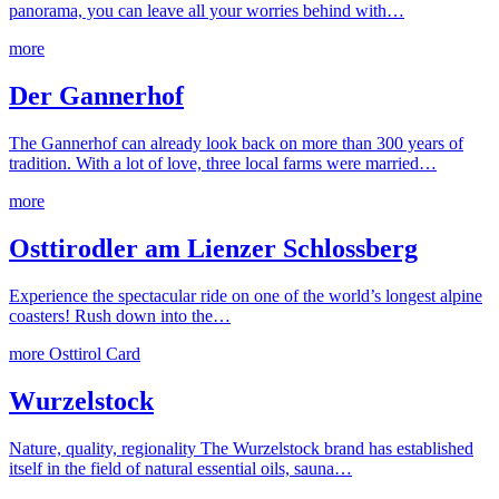
panorama, you can leave all your worries behind with…
more
Der Gannerhof
The Gannerhof can already look back on more than 300 years of
tradition. With a lot of love, three local farms were married…
more
Osttirodler am Lienzer Schlossberg
Experience the spectacular ride on one of the world’s longest alpine
coasters! Rush down into the…
more
Osttirol Card
Wurzelstock
Nature, quality, regionality The Wurzelstock brand has established
itself in the field of natural essential oils, sauna…