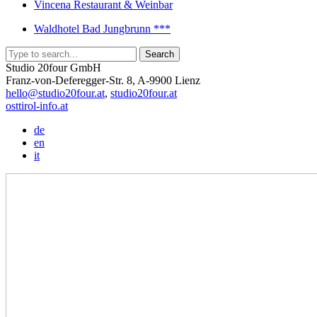
Vincena Restaurant & Weinbar
Waldhotel Bad Jungbrunn ***
Studio 20four GmbH
Franz-von-Deferegger-Str. 8, A-9900 Lienz
hello@studio20four.at
,
studio20four.at
osttirol-info.at
de
en
it