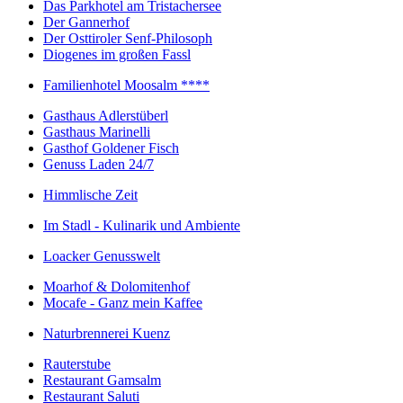
Das Parkhotel am Tristachersee
Der Gannerhof
Der Osttiroler Senf-Philosoph
Diogenes im großen Fassl
Familienhotel Moosalm ****
Gasthaus Adlerstüberl
Gasthaus Marinelli
Gasthof Goldener Fisch
Genuss Laden 24/7
Himmlische Zeit
Im Stadl - Kulinarik und Ambiente
Loacker Genusswelt
Moarhof & Dolomitenhof
Mocafe - Ganz mein Kaffee
Naturbrennerei Kuenz
Rauterstube
Restaurant Gamsalm
Restaurant Saluti