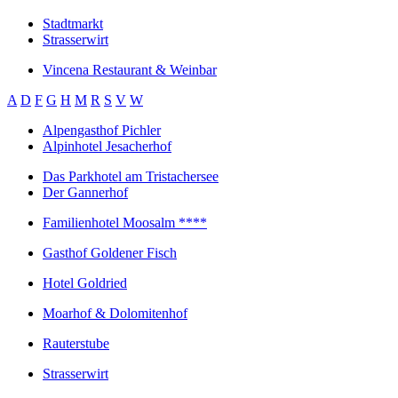
Stadtmarkt
Strasserwirt
Vincena Restaurant & Weinbar
A
D
F
G
H
M
R
S
V
W
Alpengasthof Pichler
Alpinhotel Jesacherhof
Das Parkhotel am Tristachersee
Der Gannerhof
Familienhotel Moosalm ****
Gasthof Goldener Fisch
Hotel Goldried
Moarhof & Dolomitenhof
Rauterstube
Strasserwirt