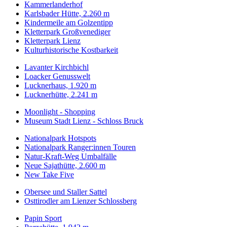
Kammerlanderhof
Karlsbader Hütte, 2.260 m
Kindermeile am Golzentipp
Kletterpark Großvenediger
Kletterpark Lienz
Kulturhistorische Kostbarkeit
Lavanter Kirchbichl
Loacker Genusswelt
Lucknerhaus, 1.920 m
Lucknerhütte, 2.241 m
Moonlight - Shopping
Museum Stadt Lienz - Schloss Bruck
Nationalpark Hotspots
Nationalpark Ranger:innen Touren
Natur-Kraft-Weg Umbalfälle
Neue Sajathütte, 2.600 m
New Take Five
Obersee und Staller Sattel
Osttirodler am Lienzer Schlossberg
Papin Sport