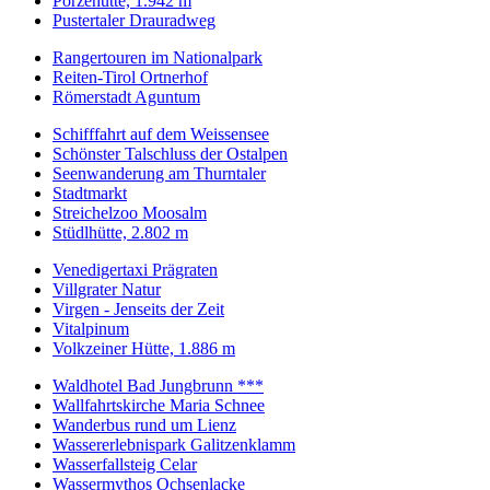
Porzehütte, 1.942 m
Pustertaler Drauradweg
Rangertouren im Nationalpark
Reiten-Tirol Ortnerhof
Römerstadt Aguntum
Schifffahrt auf dem Weissensee
Schönster Talschluss der Ostalpen
Seenwanderung am Thurntaler
Stadtmarkt
Streichelzoo Moosalm
Stüdlhütte, 2.802 m
Venedigertaxi Prägraten
Villgrater Natur
Virgen - Jenseits der Zeit
Vitalpinum
Volkzeiner Hütte, 1.886 m
Waldhotel Bad Jungbrunn ***
Wallfahrtskirche Maria Schnee
Wanderbus rund um Lienz
Wassererlebnispark Galitzenklamm
Wasserfallsteig Celar
Wassermythos Ochsenlacke