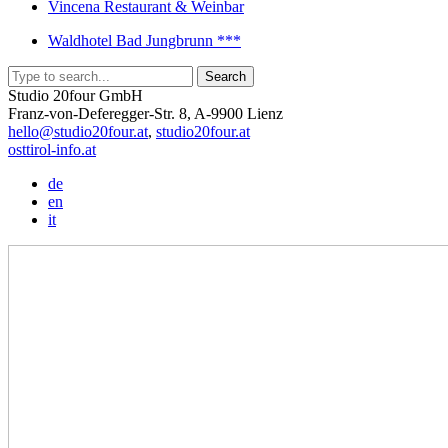
Vincena Restaurant & Weinbar
Waldhotel Bad Jungbrunn ***
Studio 20four GmbH
Franz-von-Deferegger-Str. 8, A-9900 Lienz
hello@studio20four.at
,
studio20four.at
osttirol-info.at
de
en
it