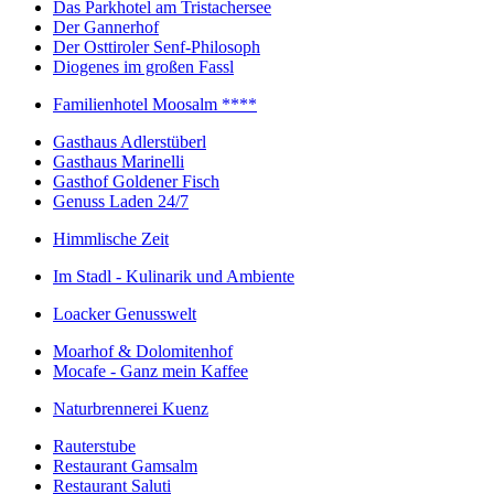
Das Parkhotel am Tristachersee
Der Gannerhof
Der Osttiroler Senf-Philosoph
Diogenes im großen Fassl
Familienhotel Moosalm ****
Gasthaus Adlerstüberl
Gasthaus Marinelli
Gasthof Goldener Fisch
Genuss Laden 24/7
Himmlische Zeit
Im Stadl - Kulinarik und Ambiente
Loacker Genusswelt
Moarhof & Dolomitenhof
Mocafe - Ganz mein Kaffee
Naturbrennerei Kuenz
Rauterstube
Restaurant Gamsalm
Restaurant Saluti