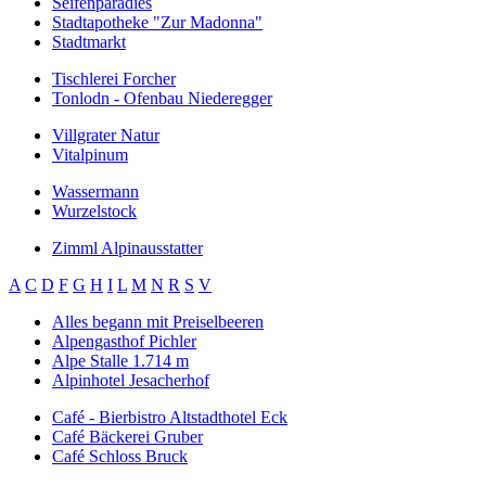
Seifenparadies
Stadtapotheke "Zur Madonna"
Stadtmarkt
Tischlerei Forcher
Tonlodn - Ofenbau Niederegger
Villgrater Natur
Vitalpinum
Wassermann
Wurzelstock
Zimml Alpinausstatter
A
C
D
F
G
H
I
L
M
N
R
S
V
Alles begann mit Preiselbeeren
Alpengasthof Pichler
Alpe Stalle 1.714 m
Alpinhotel Jesacherhof
Café - Bierbistro Altstadthotel Eck
Café Bäckerei Gruber
Café Schloss Bruck