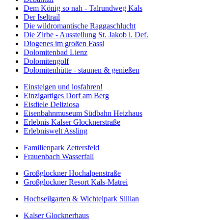
Dem König so nah - Talrundweg Kals
Der Iseltrail
Die wildromantische Raggaschlucht
Die Zirbe - Ausstellung St. Jakob i. Def.
Diogenes im großen Fassl
Dolomitenbad Lienz
Dolomitengolf
Dolomitenhütte - staunen & genießen
Einsteigen und losfahren!
Einzigartiges Dorf am Berg
Eisdiele Deliziosa
Eisenbahnmuseum Südbahn Heizhaus
Erlebnis Kalser Glocknerstraße
Erlebniswelt Assling
Familienpark Zettersfeld
Frauenbach Wasserfall
Großglockner Hochalpenstraße
Großglockner Resort Kals-Matrei
Hochseilgarten & Wichtelpark Sillian
Kalser Glocknerhaus