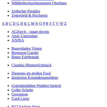
Wildtierbeobachtungsturm Oberhaus
Zedlacher Paradies
Zettersfeld & Hochstein
A
B
C
D
G
H
K
L
M
N
O
P
R
S
T
V
W
Z
AGEtech – smart electric
Alois Unterrainer
ANINA
Bauernladen Virgen
Bergsport Gassler
Binter Edelbrände
Claudias BlumenSchmuck
Diogenes im großen Fassl
donnerton Keramikmanufaktur
Getreidemühlen Waldner biotech
Goller Schuhe
Greenstore
Gustl Lienz
H12 Fashion Store