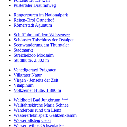
Porzehütte, 1.942 m
Pustertaler Drauradweg
Rangertouren im Nationalpark
Reiten-Tirol Ortnerhof
Römerstadt Aguntum
Schifffahrt auf dem Weissensee
Schönster Talschluss der Ostalpen
Seenwanderung am Thurntaler
Stadtmarkt
Streichelzoo Moosalm
Stüdlhütte, 2.802 m
Venedigertaxi Prägraten
Villgrater Natur
Virgen - Jenseits der Zeit
Vitalpinum
Volkzeiner Hütte, 1.886 m
Waldhotel Bad Jungbrunn ***
Wallfahrtskirche Maria Schnee
Wanderbus rund um Lienz
Wassererlebnispark Galitzenklamm
Wasserfallsteig Celar
Wassermythos Ochsenlacke