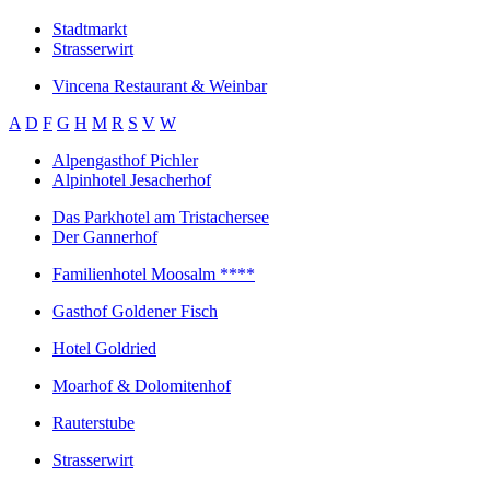
Stadtmarkt
Strasserwirt
Vincena Restaurant & Weinbar
A
D
F
G
H
M
R
S
V
W
Alpengasthof Pichler
Alpinhotel Jesacherhof
Das Parkhotel am Tristachersee
Der Gannerhof
Familienhotel Moosalm ****
Gasthof Goldener Fisch
Hotel Goldried
Moarhof & Dolomitenhof
Rauterstube
Strasserwirt