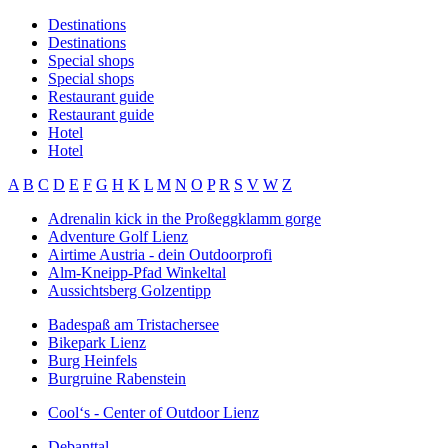
Destinations
Destinations
Special shops
Special shops
Restaurant guide
Restaurant guide
Hotel
Hotel
A
B
C
D
E
F
G
H
K
L
M
N
O
P
R
S
V
W
Z
Adrenalin kick in the Proßeggklamm gorge
Adventure Golf Lienz
Airtime Austria - dein Outdoorprofi
Alm-Kneipp-Pfad Winkeltal
Aussichtsberg Golzentipp
Badespaß am Tristachersee
Bikepark Lienz
Burg Heinfels
Burgruine Rabenstein
Cool‘s - Center of Outdoor Lienz
Debanttal