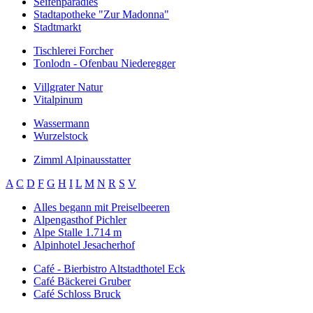
Seifenparadies
Stadtapotheke "Zur Madonna"
Stadtmarkt
Tischlerei Forcher
Tonlodn - Ofenbau Niederegger
Villgrater Natur
Vitalpinum
Wassermann
Wurzelstock
Zimml Alpinausstatter
A
C
D
F
G
H
I
L
M
N
R
S
V
Alles begann mit Preiselbeeren
Alpengasthof Pichler
Alpe Stalle 1.714 m
Alpinhotel Jesacherhof
Café - Bierbistro Altstadthotel Eck
Café Bäckerei Gruber
Café Schloss Bruck