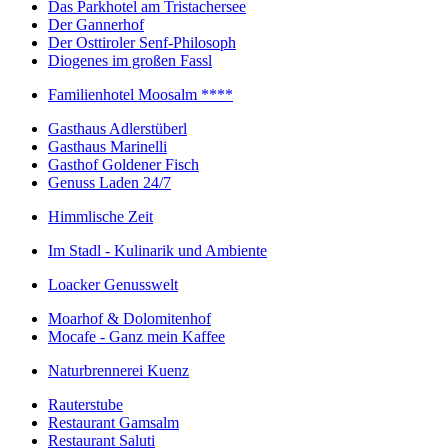
Das Parkhotel am Tristachersee
Der Gannerhof
Der Osttiroler Senf-Philosoph
Diogenes im großen Fassl
Familienhotel Moosalm ****
Gasthaus Adlerstüberl
Gasthaus Marinelli
Gasthof Goldener Fisch
Genuss Laden 24/7
Himmlische Zeit
Im Stadl - Kulinarik und Ambiente
Loacker Genusswelt
Moarhof & Dolomitenhof
Mocafe - Ganz mein Kaffee
Naturbrennerei Kuenz
Rauterstube
Restaurant Gamsalm
Restaurant Saluti