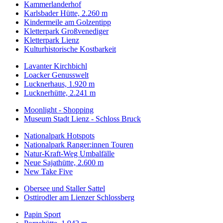
Kammerlanderhof
Karlsbader Hütte, 2.260 m
Kindermeile am Golzentipp
Kletterpark Großvenediger
Kletterpark Lienz
Kulturhistorische Kostbarkeit
Lavanter Kirchbichl
Loacker Genusswelt
Lucknerhaus, 1.920 m
Lucknerhütte, 2.241 m
Moonlight - Shopping
Museum Stadt Lienz - Schloss Bruck
Nationalpark Hotspots
Nationalpark Ranger:innen Touren
Natur-Kraft-Weg Umbalfälle
Neue Sajathütte, 2.600 m
New Take Five
Obersee und Staller Sattel
Osttirodler am Lienzer Schlossberg
Papin Sport