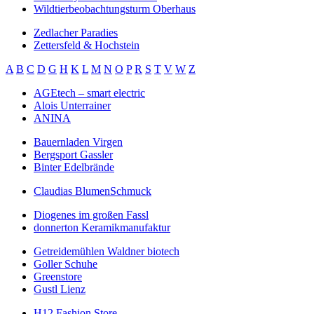
Wildtierbeobachtungsturm Oberhaus
Zedlacher Paradies
Zettersfeld & Hochstein
A
B
C
D
G
H
K
L
M
N
O
P
R
S
T
V
W
Z
AGEtech – smart electric
Alois Unterrainer
ANINA
Bauernladen Virgen
Bergsport Gassler
Binter Edelbrände
Claudias BlumenSchmuck
Diogenes im großen Fassl
donnerton Keramikmanufaktur
Getreidemühlen Waldner biotech
Goller Schuhe
Greenstore
Gustl Lienz
H12 Fashion Store