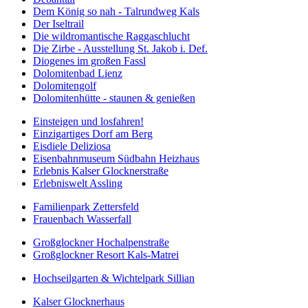
Dem König so nah - Talrundweg Kals
Der Iseltrail
Die wildromantische Raggaschlucht
Die Zirbe - Ausstellung St. Jakob i. Def.
Diogenes im großen Fassl
Dolomitenbad Lienz
Dolomitengolf
Dolomitenhütte - staunen & genießen
Einsteigen und losfahren!
Einzigartiges Dorf am Berg
Eisdiele Deliziosa
Eisenbahnmuseum Südbahn Heizhaus
Erlebnis Kalser Glocknerstraße
Erlebniswelt Assling
Familienpark Zettersfeld
Frauenbach Wasserfall
Großglockner Hochalpenstraße
Großglockner Resort Kals-Matrei
Hochseilgarten & Wichtelpark Sillian
Kalser Glocknerhaus