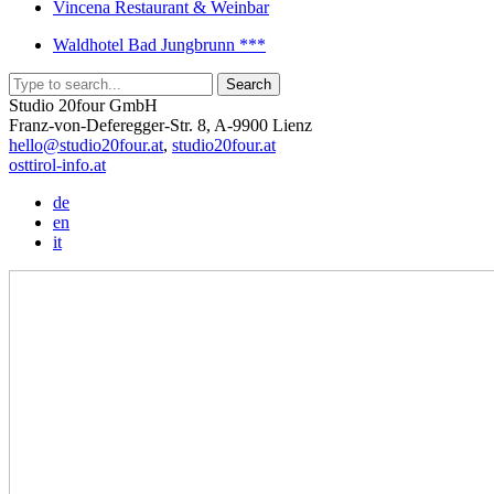
Vincena Restaurant & Weinbar
Waldhotel Bad Jungbrunn ***
Studio 20four GmbH
Franz-von-Deferegger-Str. 8, A-9900 Lienz
hello@studio20four.at
,
studio20four.at
osttirol-info.at
de
en
it