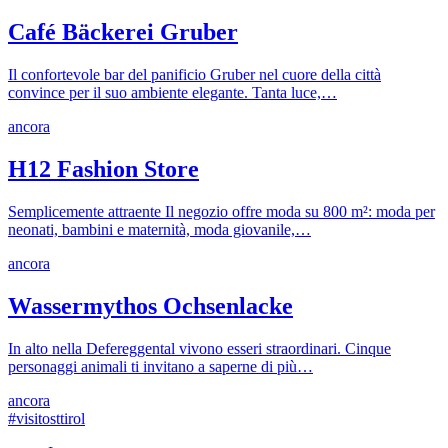
Café Bäckerei Gruber
Il confortevole bar del panificio Gruber nel cuore della città
convince per il suo ambiente elegante. Tanta luce,…
ancora
H12 Fashion Store
Semplicemente attraente Il negozio offre moda su 800 m²: moda per
neonati, bambini e maternità, moda giovanile,…
ancora
Wassermythos Ochsenlacke
In alto nella Defereggental vivono esseri straordinari. Cinque
personaggi animali ti invitano a saperne di più…
ancora
#visitosttirol