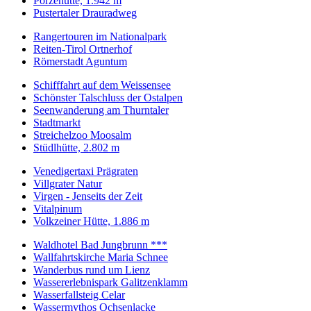
Porzehütte, 1.942 m
Pustertaler Drauradweg
Rangertouren im Nationalpark
Reiten-Tirol Ortnerhof
Römerstadt Aguntum
Schifffahrt auf dem Weissensee
Schönster Talschluss der Ostalpen
Seenwanderung am Thurntaler
Stadtmarkt
Streichelzoo Moosalm
Stüdlhütte, 2.802 m
Venedigertaxi Prägraten
Villgrater Natur
Virgen - Jenseits der Zeit
Vitalpinum
Volkzeiner Hütte, 1.886 m
Waldhotel Bad Jungbrunn ***
Wallfahrtskirche Maria Schnee
Wanderbus rund um Lienz
Wassererlebnispark Galitzenklamm
Wasserfallsteig Celar
Wassermythos Ochsenlacke