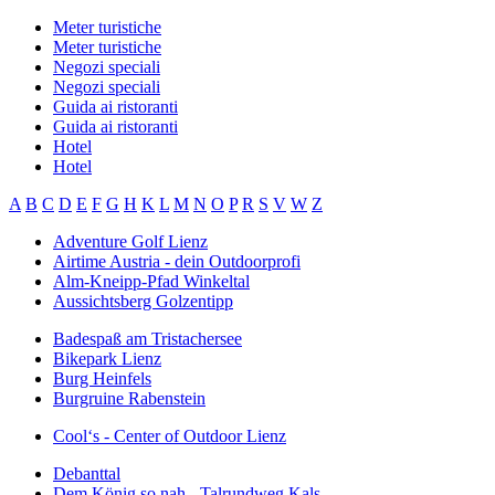
Meter turistiche
Meter turistiche
Negozi speciali
Negozi speciali
Guida ai ristoranti
Guida ai ristoranti
Hotel
Hotel
A
B
C
D
E
F
G
H
K
L
M
N
O
P
R
S
V
W
Z
Adventure Golf Lienz
Airtime Austria - dein Outdoorprofi
Alm-Kneipp-Pfad Winkeltal
Aussichtsberg Golzentipp
Badespaß am Tristachersee
Bikepark Lienz
Burg Heinfels
Burgruine Rabenstein
Cool‘s - Center of Outdoor Lienz
Debanttal
Dem König so nah - Talrundweg Kals