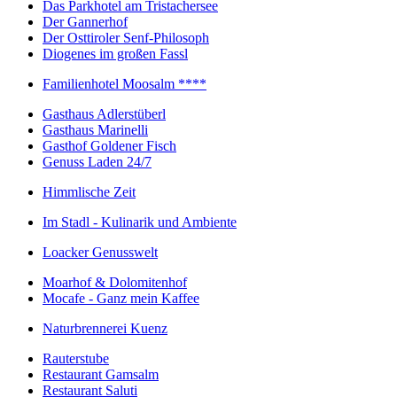
Das Parkhotel am Tristachersee
Der Gannerhof
Der Osttiroler Senf-Philosoph
Diogenes im großen Fassl
Familienhotel Moosalm ****
Gasthaus Adlerstüberl
Gasthaus Marinelli
Gasthof Goldener Fisch
Genuss Laden 24/7
Himmlische Zeit
Im Stadl - Kulinarik und Ambiente
Loacker Genusswelt
Moarhof & Dolomitenhof
Mocafe - Ganz mein Kaffee
Naturbrennerei Kuenz
Rauterstube
Restaurant Gamsalm
Restaurant Saluti