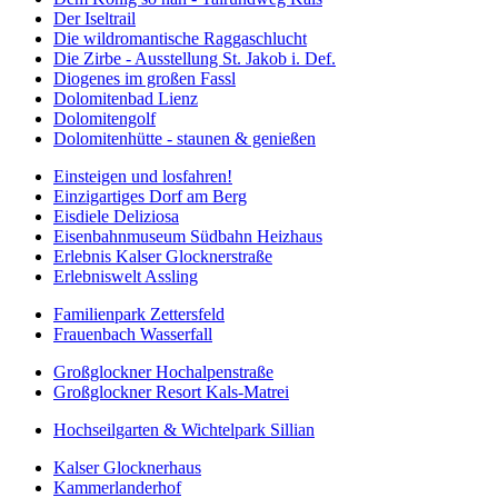
Der Iseltrail
Die wildromantische Raggaschlucht
Die Zirbe - Ausstellung St. Jakob i. Def.
Diogenes im großen Fassl
Dolomitenbad Lienz
Dolomitengolf
Dolomitenhütte - staunen & genießen
Einsteigen und losfahren!
Einzigartiges Dorf am Berg
Eisdiele Deliziosa
Eisenbahnmuseum Südbahn Heizhaus
Erlebnis Kalser Glocknerstraße
Erlebniswelt Assling
Familienpark Zettersfeld
Frauenbach Wasserfall
Großglockner Hochalpenstraße
Großglockner Resort Kals-Matrei
Hochseilgarten & Wichtelpark Sillian
Kalser Glocknerhaus
Kammerlanderhof