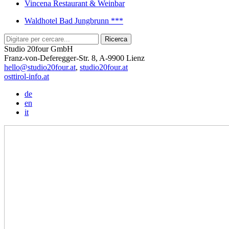
Vincena Restaurant & Weinbar
Waldhotel Bad Jungbrunn ***
Studio 20four GmbH
Franz-von-Deferegger-Str. 8, A-9900 Lienz
hello@studio20four.at
,
studio20four.at
osttirol-info.at
de
en
it