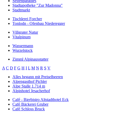
Seifenparadies
Stadtapotheke "Zur Madonna"
Stadtmarkt
Tischlerei Forcher
Tonlodn - Ofenbau Niederegger
Villgrater Natur
Vitalpinum
Wassermann
Wurzelstock
Zimml Alpinausstatter
A
C
D
F
G
H
I
L
M
N
R
S
V
Alles begann mit Preiselbeeren
Alpengasthof Pichler
Alpe Stalle 1.714 m
Alpinhotel Jesacherhof
Café - Bierbistro Altstadthotel Eck
Café Bäckerei Gruber
Café Schloss Bruck