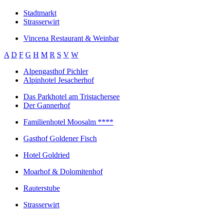
Stadtmarkt
Strasserwirt
Vincena Restaurant & Weinbar
A
D
F
G
H
M
R
S
V
W
Alpengasthof Pichler
Alpinhotel Jesacherhof
Das Parkhotel am Tristachersee
Der Gannerhof
Familienhotel Moosalm ****
Gasthof Goldener Fisch
Hotel Goldried
Moarhof & Dolomitenhof
Rauterstube
Strasserwirt