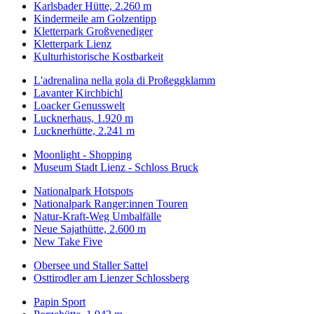
Karlsbader Hütte, 2.260 m
Kindermeile am Golzentipp
Kletterpark Großvenediger
Kletterpark Lienz
Kulturhistorische Kostbarkeit
L'adrenalina nella gola di Proßeggklamm
Lavanter Kirchbichl
Loacker Genusswelt
Lucknerhaus, 1.920 m
Lucknerhütte, 2.241 m
Moonlight - Shopping
Museum Stadt Lienz - Schloss Bruck
Nationalpark Hotspots
Nationalpark Ranger:innen Touren
Natur-Kraft-Weg Umbalfälle
Neue Sajathütte, 2.600 m
New Take Five
Obersee und Staller Sattel
Osttirodler am Lienzer Schlossberg
Papin Sport