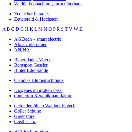
Wildtierbeobachtungsturm Oberhaus
Zedlacher Paradies
Zettersfeld & Hochstein
A
B
C
D
G
H
K
L
M
N
O
P
R
S
T
V
W
Z
AGEtech – smart electric
Alois Unterrainer
ANINA
Bauernladen Virgen
Bergsport Gassler
Binter Edelbrände
Claudias BlumenSchmuck
Diogenes im großen Fassl
donnerton Keramikmanufaktur
Getreidemühlen Waldner biotech
Goller Schuhe
Greenstore
Gustl Lienz
H12 Fashion Store