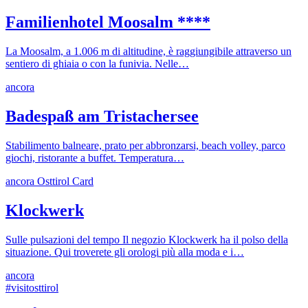
Familienhotel Moosalm ****
La Moosalm, a 1.006 m di altitudine, è raggiungibile attraverso un
sentiero di ghiaia o con la funivia. Nelle…
ancora
Badespaß am Tristachersee
Stabilimento balneare, prato per abbronzarsi, beach volley, parco
giochi, ristorante a buffet. Temperatura…
ancora
Osttirol Card
Klockwerk
Sulle pulsazioni del tempo Il negozio Klockwerk ha il polso della
situazione. Qui troverete gli orologi più alla moda e i…
ancora
#visitosttirol