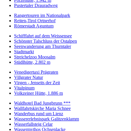
Porzehütte, 1.942 m
Pustertaler Drauradweg
Rangertouren im Nationalpark
Reiten-Tirol Ortnerhof
Römerstadt Aguntum
Schifffahrt auf dem Weissensee
Schönster Talschluss der Ostalpen
Seenwanderung am Thurntaler
Stadtmarkt
Streichelzoo Moosalm
Stüdlhütte, 2.802 m
Venedigertaxi Prägraten
Villgrater Natur
Virgen - Jenseits der Zeit
Vitalpinum
Volkzeiner Hütte, 1.886 m
Waldhotel Bad Jungbrunn ***
Wallfahrtskirche Maria Schnee
Wanderbus rund um Lienz
Wassererlebnispark Galitzenklamm
Wasserfallsteig Celar
Wassermythos Ochsenlacke