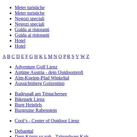
Meter turistiche
Meter turistiche
Negozi speciali
Negozi speciali
Guida ai ristoranti
Guida ai ristoranti
Hotel
Hotel
A
B
C
D
E
F
G
H
K
L
M
N
O
P
R
S
V
W
Z
Adventure Golf Lienz
Airtime Austria - dein Outdoorprofi
Alm-Kneipp-Pfad Winkeltal
Aussichtsberg Golzentipp
Badespaß am Tristachersee
Bikepark Lienz
Burg Heinfels
Burgruine Rabenstein
Cool‘s - Center of Outdoor Lienz
Debanttal
Dem König so nah - Talrundweg Kals