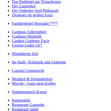
Das Parkhotel am Tristachersee
Der Gannerhof
Der Osttiroler Senf-Philosoph
Diogenes im großen Fassl
Familienhotel Moosalm ****
Gasthaus Adlerstüberl
Gasthaus Marinelli
Gasthof Goldener Fisch
Genuss Laden 24/7
Himmlische Zeit
Im Stadl - Kulinarik und Ambiente
Loacker Genusswelt
Moarhof & Dolomitenhof
Mocafe - Ganz mein Kaffee
Naturbrennerei Kuenz
Rauterstube
Restaurant Gamsalm
Restaurant Saluti