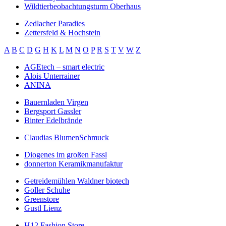
Wildtierbeobachtungsturm Oberhaus
Zedlacher Paradies
Zettersfeld & Hochstein
A
B
C
D
G
H
K
L
M
N
O
P
R
S
T
V
W
Z
AGEtech – smart electric
Alois Unterrainer
ANINA
Bauernladen Virgen
Bergsport Gassler
Binter Edelbrände
Claudias BlumenSchmuck
Diogenes im großen Fassl
donnerton Keramikmanufaktur
Getreidemühlen Waldner biotech
Goller Schuhe
Greenstore
Gustl Lienz
H12 Fashion Store