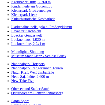
Karlsbader Hütte, 2.260 m
Kindermeile am Golzentipp
Kletterpark Großvenediger
Kletterpark Lienz
Kulturhistorische Kostbarkeit
L'adrenalina nella gola di Proßeggklamm
Lavanter Kirchbichl
Loacker Genusswelt
Lucknerhaus, 1.920 m
Lucknerhütte, 2.241 m
Moonlight - Shopping
Museum Stadt Lienz - Schloss Bruck
Nationalpark Hotspots
Nationalpark Ranger:innen Touren
Natur-Kraft-Weg Umbalfälle
Neue Sajathütte, 2.600 m
New Take Five
Obersee und Staller Sattel
Osttirodler am Lienzer Schlossberg
Papin Sport