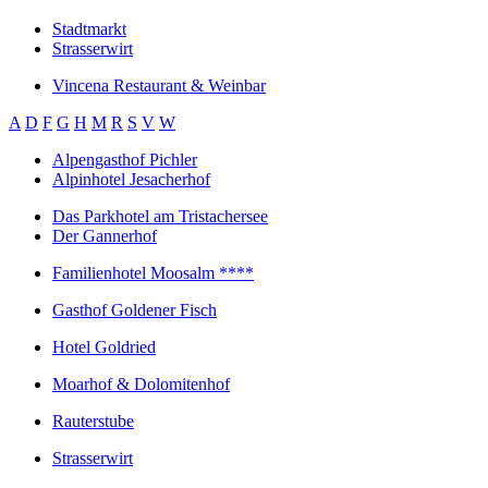
Stadtmarkt
Strasserwirt
Vincena Restaurant & Weinbar
A
D
F
G
H
M
R
S
V
W
Alpengasthof Pichler
Alpinhotel Jesacherhof
Das Parkhotel am Tristachersee
Der Gannerhof
Familienhotel Moosalm ****
Gasthof Goldener Fisch
Hotel Goldried
Moarhof & Dolomitenhof
Rauterstube
Strasserwirt