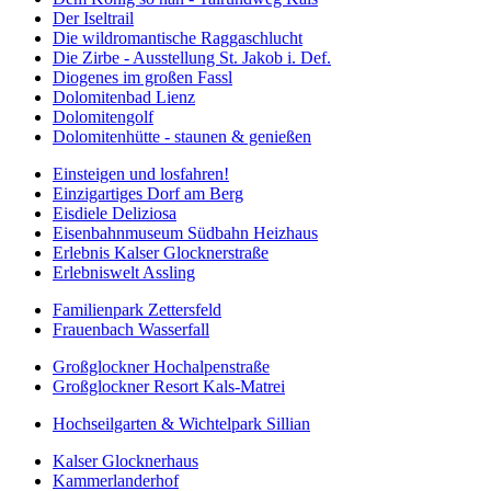
Der Iseltrail
Die wildromantische Raggaschlucht
Die Zirbe - Ausstellung St. Jakob i. Def.
Diogenes im großen Fassl
Dolomitenbad Lienz
Dolomitengolf
Dolomitenhütte - staunen & genießen
Einsteigen und losfahren!
Einzigartiges Dorf am Berg
Eisdiele Deliziosa
Eisenbahnmuseum Südbahn Heizhaus
Erlebnis Kalser Glocknerstraße
Erlebniswelt Assling
Familienpark Zettersfeld
Frauenbach Wasserfall
Großglockner Hochalpenstraße
Großglockner Resort Kals-Matrei
Hochseilgarten & Wichtelpark Sillian
Kalser Glocknerhaus
Kammerlanderhof