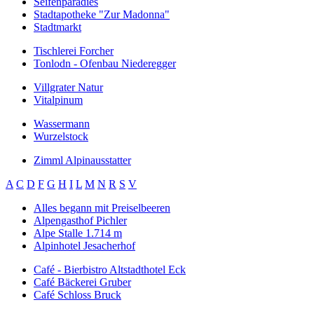
Seifenparadies
Stadtapotheke "Zur Madonna"
Stadtmarkt
Tischlerei Forcher
Tonlodn - Ofenbau Niederegger
Villgrater Natur
Vitalpinum
Wassermann
Wurzelstock
Zimml Alpinausstatter
A
C
D
F
G
H
I
L
M
N
R
S
V
Alles begann mit Preiselbeeren
Alpengasthof Pichler
Alpe Stalle 1.714 m
Alpinhotel Jesacherhof
Café - Bierbistro Altstadthotel Eck
Café Bäckerei Gruber
Café Schloss Bruck