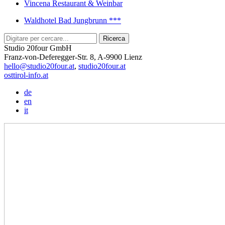
Vincena Restaurant & Weinbar
Waldhotel Bad Jungbrunn ***
Studio 20four GmbH
Franz-von-Deferegger-Str. 8, A-9900 Lienz
hello@studio20four.at
,
studio20four.at
osttirol-info.at
de
en
it