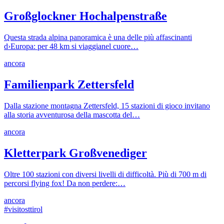
Großglockner Hochalpenstraße
Questa strada alpina panoramica è una delle più affascinanti
d›Europa: per 48 km si viaggianel cuore…
ancora
Familienpark Zettersfeld
Dalla stazione montagna Zettersfeld, 15 stazioni di gioco invitano
alla storia avventurosa della mascotta del…
ancora
Kletterpark Großvenediger
Oltre 100 stazioni con diversi livelli di difficoltà. Più di 700 m di
percorsi flying fox! Da non perdere:…
ancora
#visitosttirol