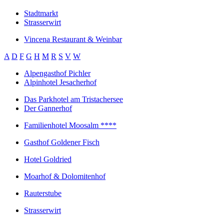
Stadtmarkt
Strasserwirt
Vincena Restaurant & Weinbar
A
D
F
G
H
M
R
S
V
W
Alpengasthof Pichler
Alpinhotel Jesacherhof
Das Parkhotel am Tristachersee
Der Gannerhof
Familienhotel Moosalm ****
Gasthof Goldener Fisch
Hotel Goldried
Moarhof & Dolomitenhof
Rauterstube
Strasserwirt