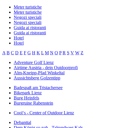
Meter turistiche
Meter turistiche
Negozi speciali
Negozi speciali
Guida ai ristoranti
Guida ai ristoranti
Hotel
Hotel
A
B
C
D
E
F
G
H
K
L
M
N
O
P
R
S
V
W
Z
Adventure Golf Lienz
Airtime Austria - dein Outdoorprofi
Alm-Kneipp-Pfad Winkeltal
Aussichtsberg Golzentipp
Badespaß am Tristachersee
Bikepark Lienz
Burg Heinfels
Burgruine Rabenstein
Cool‘s - Center of Outdoor Lienz
Debanttal
Dem König so nah - Talrundweg Kals