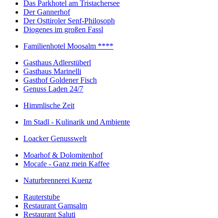
Das Parkhotel am Tristachersee
Der Gannerhof
Der Osttiroler Senf-Philosoph
Diogenes im großen Fassl
Familienhotel Moosalm ****
Gasthaus Adlerstüberl
Gasthaus Marinelli
Gasthof Goldener Fisch
Genuss Laden 24/7
Himmlische Zeit
Im Stadl - Kulinarik und Ambiente
Loacker Genusswelt
Moarhof & Dolomitenhof
Mocafe - Ganz mein Kaffee
Naturbrennerei Kuenz
Rauterstube
Restaurant Gamsalm
Restaurant Saluti