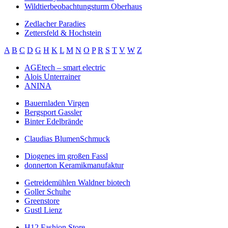
Wildtierbeobachtungsturm Oberhaus
Zedlacher Paradies
Zettersfeld & Hochstein
A
B
C
D
G
H
K
L
M
N
O
P
R
S
T
V
W
Z
AGEtech – smart electric
Alois Unterrainer
ANINA
Bauernladen Virgen
Bergsport Gassler
Binter Edelbrände
Claudias BlumenSchmuck
Diogenes im großen Fassl
donnerton Keramikmanufaktur
Getreidemühlen Waldner biotech
Goller Schuhe
Greenstore
Gustl Lienz
H12 Fashion Store