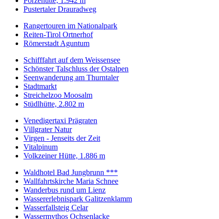
Porzehütte, 1.942 m
Pustertaler Drauradweg
Rangertouren im Nationalpark
Reiten-Tirol Ortnerhof
Römerstadt Aguntum
Schifffahrt auf dem Weissensee
Schönster Talschluss der Ostalpen
Seenwanderung am Thurntaler
Stadtmarkt
Streichelzoo Moosalm
Stüdlhütte, 2.802 m
Venedigertaxi Prägraten
Villgrater Natur
Virgen - Jenseits der Zeit
Vitalpinum
Volkzeiner Hütte, 1.886 m
Waldhotel Bad Jungbrunn ***
Wallfahrtskirche Maria Schnee
Wanderbus rund um Lienz
Wassererlebnispark Galitzenklamm
Wasserfallsteig Celar
Wassermythos Ochsenlacke