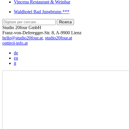
Vincena Restaurant & Weinbar
Waldhotel Bad Jungbrunn ***
Studio 20four GmbH
Franz-von-Deferegger-Str. 8, A-9900 Lienz
hello@studio20four.at
,
studio20four.at
osttirol-info.at
de
en
it