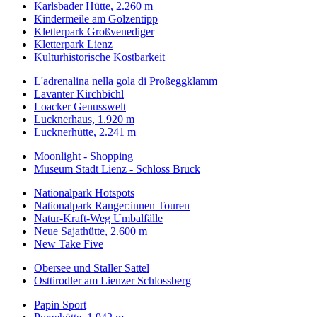
Karlsbader Hütte, 2.260 m
Kindermeile am Golzentipp
Kletterpark Großvenediger
Kletterpark Lienz
Kulturhistorische Kostbarkeit
L'adrenalina nella gola di Proßeggklamm
Lavanter Kirchbichl
Loacker Genusswelt
Lucknerhaus, 1.920 m
Lucknerhütte, 2.241 m
Moonlight - Shopping
Museum Stadt Lienz - Schloss Bruck
Nationalpark Hotspots
Nationalpark Ranger:innen Touren
Natur-Kraft-Weg Umbalfälle
Neue Sajathütte, 2.600 m
New Take Five
Obersee und Staller Sattel
Osttirodler am Lienzer Schlossberg
Papin Sport