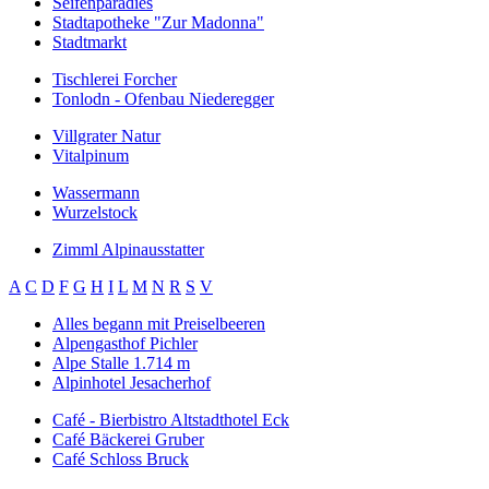
Seifenparadies
Stadtapotheke "Zur Madonna"
Stadtmarkt
Tischlerei Forcher
Tonlodn - Ofenbau Niederegger
Villgrater Natur
Vitalpinum
Wassermann
Wurzelstock
Zimml Alpinausstatter
A
C
D
F
G
H
I
L
M
N
R
S
V
Alles begann mit Preiselbeeren
Alpengasthof Pichler
Alpe Stalle 1.714 m
Alpinhotel Jesacherhof
Café - Bierbistro Altstadthotel Eck
Café Bäckerei Gruber
Café Schloss Bruck