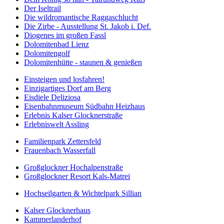
Der Iseltrail
Die wildromantische Raggaschlucht
Die Zirbe - Ausstellung St. Jakob i. Def.
Diogenes im großen Fassl
Dolomitenbad Lienz
Dolomitengolf
Dolomitenhütte - staunen & genießen
Einsteigen und losfahren!
Einzigartiges Dorf am Berg
Eisdiele Deliziosa
Eisenbahnmuseum Südbahn Heizhaus
Erlebnis Kalser Glocknerstraße
Erlebniswelt Assling
Familienpark Zettersfeld
Frauenbach Wasserfall
Großglockner Hochalpenstraße
Großglockner Resort Kals-Matrei
Hochseilgarten & Wichtelpark Sillian
Kalser Glocknerhaus
Kammerlanderhof