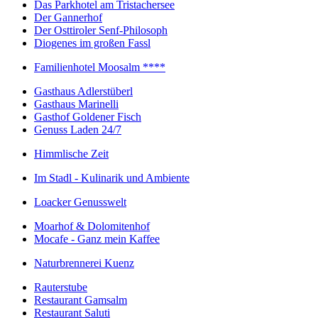
Das Parkhotel am Tristachersee
Der Gannerhof
Der Osttiroler Senf-Philosoph
Diogenes im großen Fassl
Familienhotel Moosalm ****
Gasthaus Adlerstüberl
Gasthaus Marinelli
Gasthof Goldener Fisch
Genuss Laden 24/7
Himmlische Zeit
Im Stadl - Kulinarik und Ambiente
Loacker Genusswelt
Moarhof & Dolomitenhof
Mocafe - Ganz mein Kaffee
Naturbrennerei Kuenz
Rauterstube
Restaurant Gamsalm
Restaurant Saluti