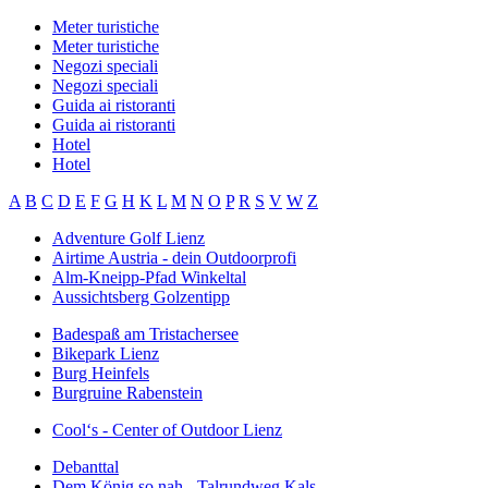
Meter turistiche
Meter turistiche
Negozi speciali
Negozi speciali
Guida ai ristoranti
Guida ai ristoranti
Hotel
Hotel
A
B
C
D
E
F
G
H
K
L
M
N
O
P
R
S
V
W
Z
Adventure Golf Lienz
Airtime Austria - dein Outdoorprofi
Alm-Kneipp-Pfad Winkeltal
Aussichtsberg Golzentipp
Badespaß am Tristachersee
Bikepark Lienz
Burg Heinfels
Burgruine Rabenstein
Cool‘s - Center of Outdoor Lienz
Debanttal
Dem König so nah - Talrundweg Kals