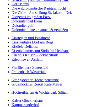
Der Iseltrail
Die wildromantische Raggaschlucht
Die Zirbe - Ausstellung St. Jakob i. Def.
Diogenes im großen Fassl
Dolomitenbad Lienz
Dolomitengolf
Dolomitenhütte - staunen & genießen
Einsteigen und losfahren!
Einzigartiges Dorf am Berg
Eisdiele Deliziosa
Eisenbahnmuseum Südbahn Heizhaus
Erlebnis Kalser Glocknerstraße
Erlebniswelt Assling
Familienpark Zettersfeld
Frauenbach Wasserfall
Großglockner Hochalpenstraße
Großglockner Resort Kals-Matrei
Hochseilgarten & Wichtelpark Sillian
Kalser Glocknerhaus
Kammerlanderhof