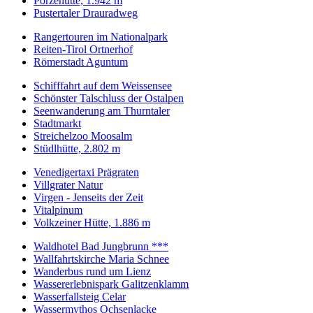
Porzehütte, 1.942 m
Pustertaler Drauradweg
Rangertouren im Nationalpark
Reiten-Tirol Ortnerhof
Römerstadt Aguntum
Schifffahrt auf dem Weissensee
Schönster Talschluss der Ostalpen
Seenwanderung am Thurntaler
Stadtmarkt
Streichelzoo Moosalm
Stüdlhütte, 2.802 m
Venedigertaxi Prägraten
Villgrater Natur
Virgen - Jenseits der Zeit
Vitalpinum
Volkzeiner Hütte, 1.886 m
Waldhotel Bad Jungbrunn ***
Wallfahrtskirche Maria Schnee
Wanderbus rund um Lienz
Wassererlebnispark Galitzenklamm
Wasserfallsteig Celar
Wassermythos Ochsenlacke