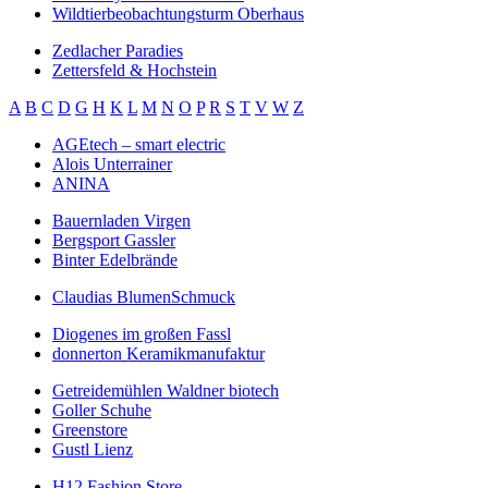
Wildtierbeobachtungsturm Oberhaus
Zedlacher Paradies
Zettersfeld & Hochstein
A
B
C
D
G
H
K
L
M
N
O
P
R
S
T
V
W
Z
AGEtech – smart electric
Alois Unterrainer
ANINA
Bauernladen Virgen
Bergsport Gassler
Binter Edelbrände
Claudias BlumenSchmuck
Diogenes im großen Fassl
donnerton Keramikmanufaktur
Getreidemühlen Waldner biotech
Goller Schuhe
Greenstore
Gustl Lienz
H12 Fashion Store