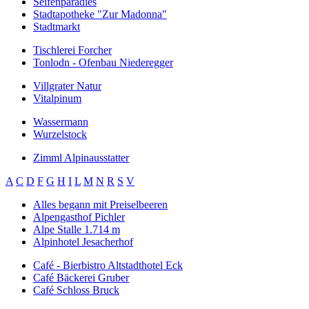
Seifenparadies
Stadtapotheke "Zur Madonna"
Stadtmarkt
Tischlerei Forcher
Tonlodn - Ofenbau Niederegger
Villgrater Natur
Vitalpinum
Wassermann
Wurzelstock
Zimml Alpinausstatter
A
C
D
F
G
H
I
L
M
N
R
S
V
Alles begann mit Preiselbeeren
Alpengasthof Pichler
Alpe Stalle 1.714 m
Alpinhotel Jesacherhof
Café - Bierbistro Altstadthotel Eck
Café Bäckerei Gruber
Café Schloss Bruck