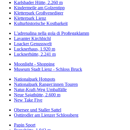
Karlsbader Hütte, 2.260 m
Kindermeile am Golzentipp
Kletterpark Großvenediger
Kletterpark Lienz
Kulturhistorische Kostbarkeit
L'adrenalina nella gola di Proßeggklamm
Lavanter Kirchbichl
Loacker Genusswelt
Lucknerhaus, 1.920 m
Lucknerhütte, 2.241 m
Moonlight - Shopping
Museum Stadt Lienz - Schloss Bruck
Nationalpark Hotspots
Nationalpark Ranger:innen Touren
Natur-Kraft-Weg Umbalfälle
Neue Sajathütte, 2.600 m
New Take Five
Obersee und Staller Sattel
Osttirodler am Lienzer Schlossberg
Papin Sport