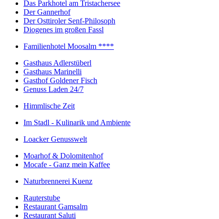
Das Parkhotel am Tristachersee
Der Gannerhof
Der Osttiroler Senf-Philosoph
Diogenes im großen Fassl
Familienhotel Moosalm ****
Gasthaus Adlerstüberl
Gasthaus Marinelli
Gasthof Goldener Fisch
Genuss Laden 24/7
Himmlische Zeit
Im Stadl - Kulinarik und Ambiente
Loacker Genusswelt
Moarhof & Dolomitenhof
Mocafe - Ganz mein Kaffee
Naturbrennerei Kuenz
Rauterstube
Restaurant Gamsalm
Restaurant Saluti