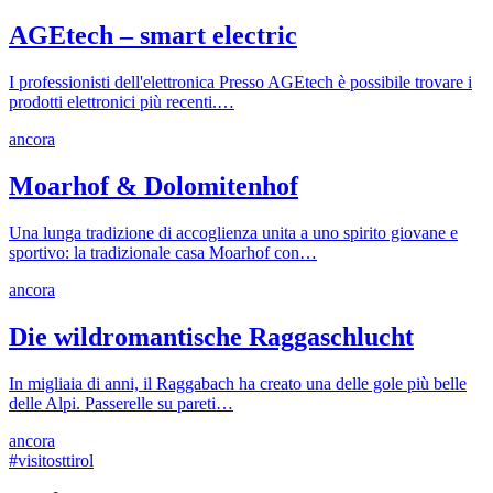
AGEtech – smart electric
I professionisti dell'elettronica Presso AGEtech è possibile trovare i
prodotti elettronici più recenti.…
ancora
Moarhof & Dolomitenhof
Una lunga tradizione di accoglienza unita a uno spirito giovane e
sportivo: la tradizionale casa Moarhof con…
ancora
Die wildromantische Raggaschlucht
In migliaia di anni, il Raggabach ha creato una delle gole più belle
delle Alpi. Passerelle su pareti…
ancora
#visitosttirol