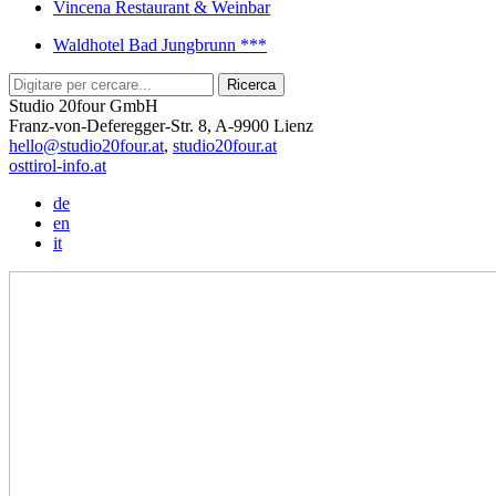
Vincena Restaurant & Weinbar
Waldhotel Bad Jungbrunn ***
Studio 20four GmbH
Franz-von-Deferegger-Str. 8, A-9900 Lienz
hello@studio20four.at
,
studio20four.at
osttirol-info.at
de
en
it