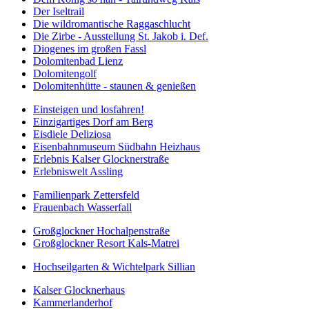
Der Iseltrail
Die wildromantische Raggaschlucht
Die Zirbe - Ausstellung St. Jakob i. Def.
Diogenes im großen Fassl
Dolomitenbad Lienz
Dolomitengolf
Dolomitenhütte - staunen & genießen
Einsteigen und losfahren!
Einzigartiges Dorf am Berg
Eisdiele Deliziosa
Eisenbahnmuseum Südbahn Heizhaus
Erlebnis Kalser Glocknerstraße
Erlebniswelt Assling
Familienpark Zettersfeld
Frauenbach Wasserfall
Großglockner Hochalpenstraße
Großglockner Resort Kals-Matrei
Hochseilgarten & Wichtelpark Sillian
Kalser Glocknerhaus
Kammerlanderhof