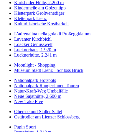
Karlsbader Hütte, 2.260 m
Kindermeile am Golzentipp
Kletterpark Großvenediger
Kletterpark Lienz
Kulturhistorische Kostbarkeit
L'adrenalina nella gola di Proßeggklamm
Lavanter Kirchbichl
Loacker Genusswelt
Lucknerhaus, 1.920 m
Lucknerhütte, 2.241 m
Moonlight - Shopping
Museum Stadt Lienz - Schloss Bruck
Nationalpark Hotspots
Nationalpark Ranger:innen Touren
Natur-Kraft-Weg Umbalfälle
Neue Sajathütte, 2.600 m
New Take Five
Obersee und Staller Sattel
Osttirodler am Lienzer Schlossberg
Papin Sport