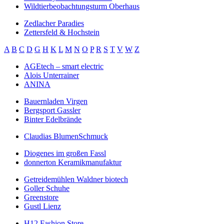
Wildtierbeobachtungsturm Oberhaus
Zedlacher Paradies
Zettersfeld & Hochstein
A
B
C
D
G
H
K
L
M
N
O
P
R
S
T
V
W
Z
AGEtech – smart electric
Alois Unterrainer
ANINA
Bauernladen Virgen
Bergsport Gassler
Binter Edelbrände
Claudias BlumenSchmuck
Diogenes im großen Fassl
donnerton Keramikmanufaktur
Getreidemühlen Waldner biotech
Goller Schuhe
Greenstore
Gustl Lienz
H12 Fashion Store