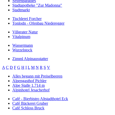
Seifenparadies
Stadtapotheke "Zur Madonna"
Stadtmarkt
Tischlerei Forcher
Tonlodn - Ofenbau Niederegger
Villgrater Natur
Vitalpinum
Wassermann
Wurzelstock
Zimml Alpinausstatter
A
C
D
F
G
H
I
L
M
N
R
S
V
Alles begann mit Preiselbeeren
Alpengasthof Pichler
Alpe Stalle 1.714 m
Alpinhotel Jesacherhof
Café - Bierbistro Altstadthotel Eck
Café Bäckerei Gruber
Café Schloss Bruck