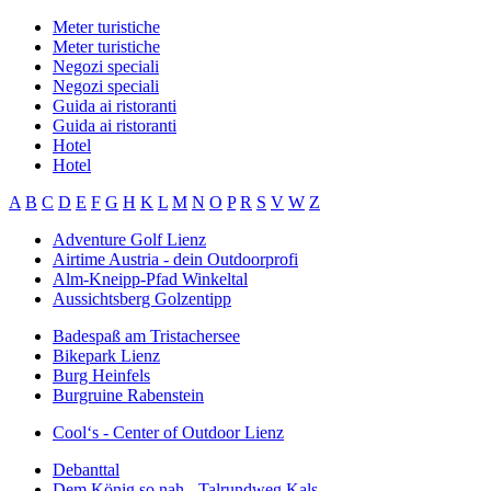
Meter turistiche
Meter turistiche
Negozi speciali
Negozi speciali
Guida ai ristoranti
Guida ai ristoranti
Hotel
Hotel
A
B
C
D
E
F
G
H
K
L
M
N
O
P
R
S
V
W
Z
Adventure Golf Lienz
Airtime Austria - dein Outdoorprofi
Alm-Kneipp-Pfad Winkeltal
Aussichtsberg Golzentipp
Badespaß am Tristachersee
Bikepark Lienz
Burg Heinfels
Burgruine Rabenstein
Cool‘s - Center of Outdoor Lienz
Debanttal
Dem König so nah - Talrundweg Kals