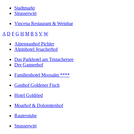
Stadtmarkt
Strasserwirt
Vincena Restaurant & Weinbar
A
D
F
G
H
M
R
S
V
W
Alpengasthof Pichler
Alpinhotel Jesacherhof
Das Parkhotel am Tristachersee
Der Gannerhof
Familienhotel Moosalm ****
Gasthof Goldener Fisch
Hotel Goldried
Moarhof & Dolomitenhof
Rauterstube
Strasserwirt