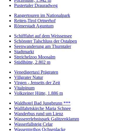
Porzehütte, 1.942 m
Pustertaler Drauradweg
Rangertouren im Nationalpark
Reiten-Tirol Ortnerhof
Römerstadt Aguntum
Schifffahrt auf dem Weissensee
Schönster Talschluss der Ostalpen
Seenwanderung am Thurntaler
Stadtmarkt
Streichelzoo Moosalm
Stüdlhütte, 2.802 m
Venedigertaxi Prägraten
Villgrater Natur
Virgen - Jenseits der Zeit
Vitalpinum
Volkzeiner Hütte, 1.886 m
Waldhotel Bad Jungbrunn ***
Wallfahrtskirche Maria Schnee
Wanderbus rund um Lienz
Wassererlebnispark Galitzenklamm
Wasserfallsteig Celar
Wassermythos Ochsenlacke