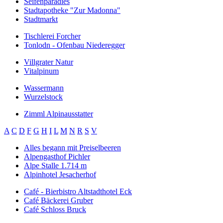
Seifenparadies
Stadtapotheke "Zur Madonna"
Stadtmarkt
Tischlerei Forcher
Tonlodn - Ofenbau Niederegger
Villgrater Natur
Vitalpinum
Wassermann
Wurzelstock
Zimml Alpinausstatter
A
C
D
F
G
H
I
L
M
N
R
S
V
Alles begann mit Preiselbeeren
Alpengasthof Pichler
Alpe Stalle 1.714 m
Alpinhotel Jesacherhof
Café - Bierbistro Altstadthotel Eck
Café Bäckerei Gruber
Café Schloss Bruck