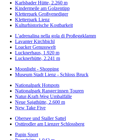
Karlsbader Hütte, 2.260 m
Kindermeile am Golzentipp
Kletterpark Großvenediger
Kletterpark Lienz
Kulturhistorische Kostbarkeit
L'adrenalina nella gola di Proßeggklamm
Lavanter Kirchbichl
Loacker Genusswelt
Lucknerhaus, 1.920 m
Lucknerhütte, 2.241 m
Moonlight - Shopping
Museum Stadt Lienz - Schloss Bruck
Nationalpark Hotspots
Nationalpark Ranger:innen Touren
Natur-Kraft-Weg Umbalfälle
Neue Sajathütte, 2.600 m
New Take Five
Obersee und Staller Sattel
Osttirodler am Lienzer Schlossberg
Papin Sport