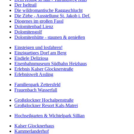
Der Iseltrail
Die wildromantische Raggaschlucht
Die Zirbe - Ausstellung St. Jakob i. Def.
Diogenes im großen Fassl
Dolomitenbad Lienz
Dolomitengolf
Dolomitenhütte - staunen & genießen
Einsteigen und losfahren!
Einzigartiges Dorf am Berg
Eisdiele Deliziosa
Eisenbahnmuseum Südbahn Heizhaus
Erlebnis Kalser Glocknerstraße
Erlebniswelt Assling
Familienpark Zettersfeld
Frauenbach Wasserfall
Großglockner Hochalpenstraße
Großglockner Resort Kals-Matrei
Hochseilgarten & Wichtelpark Sillian
Kalser Glocknerhaus
Kammerlanderhof