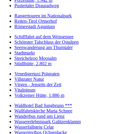
Porzehütte, 1.942 m
Pustertaler Drauradweg
Rangertouren im Nationalpark
Reiten-Tirol Ortnerhof
Römerstadt Aguntum
Schifffahrt auf dem Weissensee
Schönster Talschluss der Ostalpen
Seenwanderung am Thurntaler
Stadtmarkt
Streichelzoo Moosalm
Stüdlhütte, 2.802 m
Venedigertaxi Prägraten
Villgrater Natur
Virgen - Jenseits der Zeit
Vitalpinum
Volkzeiner Hütte, 1.886 m
Waldhotel Bad Jungbrunn ***
Wallfahrtskirche Maria Schnee
Wanderbus rund um Lienz
Wassererlebnispark Galitzenklamm
Wasserfallsteig Celar
Wassermythos Ochsenlacke