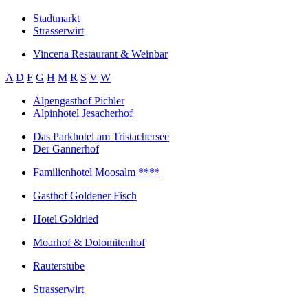
Stadtmarkt
Strasserwirt
Vincena Restaurant & Weinbar
A
D
F
G
H
M
R
S
V
W
Alpengasthof Pichler
Alpinhotel Jesacherhof
Das Parkhotel am Tristachersee
Der Gannerhof
Familienhotel Moosalm ****
Gasthof Goldener Fisch
Hotel Goldried
Moarhof & Dolomitenhof
Rauterstube
Strasserwirt