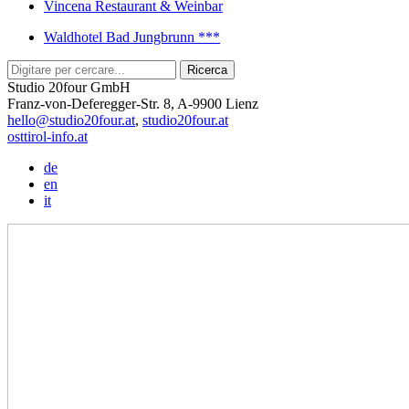
Vincena Restaurant & Weinbar
Waldhotel Bad Jungbrunn ***
Studio 20four GmbH
Franz-von-Deferegger-Str. 8, A-9900 Lienz
hello@studio20four.at
,
studio20four.at
osttirol-info.at
de
en
it