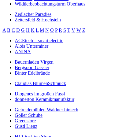
Wildtierbeobachtungsturm Oberhaus
Zedlacher Paradies
Zettersfeld & Hochstein
A
B
C
D
G
H
K
L
M
N
O
P
R
S
T
V
W
Z
AGEtech – smart electric
Alois Unterrainer
ANINA
Bauernladen Virgen
Bergsport Gassler
Binter Edelbrände
Claudias BlumenSchmuck
Diogenes im großen Fassl
donnerton Keramikmanufaktur
Getreidemühlen Waldner biotech
Goller Schuhe
Greenstore
Gustl Lienz
H12 Fashion Store