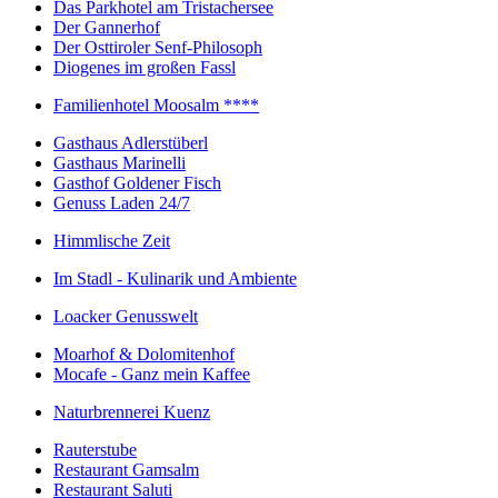
Das Parkhotel am Tristachersee
Der Gannerhof
Der Osttiroler Senf-Philosoph
Diogenes im großen Fassl
Familienhotel Moosalm ****
Gasthaus Adlerstüberl
Gasthaus Marinelli
Gasthof Goldener Fisch
Genuss Laden 24/7
Himmlische Zeit
Im Stadl - Kulinarik und Ambiente
Loacker Genusswelt
Moarhof & Dolomitenhof
Mocafe - Ganz mein Kaffee
Naturbrennerei Kuenz
Rauterstube
Restaurant Gamsalm
Restaurant Saluti