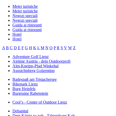
Meter turistiche
Meter turistiche
Negozi speciali
Negozi speciali
Guida ai ristoranti
Guida ai ristoranti
Hotel
Hotel
A
B
C
D
E
F
G
H
K
L
M
N
O
P
R
S
V
W
Z
Adventure Golf Lienz
Airtime Austria - dein Outdoorprofi
Alm-Kneipp-Pfad Winkeltal
Aussichtsberg Golzentipp
Badespaß am Tristachersee
Bikepark Lienz
Burg Heinfels
Burgruine Rabenstein
Cool‘s - Center of Outdoor Lienz
Debanttal
Dem König so nah - Talrundweg Kals