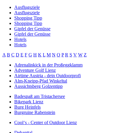
Ausflugsziele
Ausflugsziele
Shopping Tipp
Shopping Tipp
Gipfel der Genüsse
Gipfel der Genüsse
Hotels
Hotels
A
B
C
D
E
F
G
H
K
L
M
N
O
P
R
S
V
W
Z
Adrenalinkick in der Proßeggklamm
Adventure Golf Lienz
Airtime Austria - dein Outdoorprofi
Alm-Kneipp-Pfad Winkeltal
Aussichtsberg Golzentipp
Badespaß am Tristachersee
Bikepark Lienz
Burg Heinfels
Burgruine Rabenstein
Cool‘s - Center of Outdoor Lienz
Debanttal