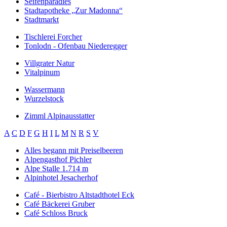
Seifenparadies
Stadtapotheke „Zur Madonna“
Stadtmarkt
Tischlerei Forcher
Tonlodn - Ofenbau Niederegger
Villgrater Natur
Vitalpinum
Wassermann
Wurzelstock
Zimml Alpinausstatter
A
C
D
F
G
H
I
L
M
N
R
S
V
Alles begann mit Preiselbeeren
Alpengasthof Pichler
Alpe Stalle 1.714 m
Alpinhotel Jesacherhof
Café - Bierbistro Altstadthotel Eck
Café Bäckerei Gruber
Café Schloss Bruck