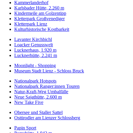
Kammerlanderhof
Karlsbader Hütte, 2.260 m
Kindermeile am Golzentipp
Kletterpark Großvenediger
Kletterpark Lienz
Kulturhistorische Kostbarkeit
Lavanter Kirchbichl
Loacker Genusswelt
Lucknerhaus, 1.920 m
Lucknerhütte, 2.241 m
Moonlight - Shopping
Museum Stadt Lienz - Schloss Bruck
Nationalpark Hotspots
Nationalpark Ranger:innen Touren
Natur-Kraft-Weg Umbalfälle
Neue Sajathütte, 2.600 m
New Take Five
Obersee und Staller Sattel
Osttirodler am Lienzer Schlossberg
Papin Sport