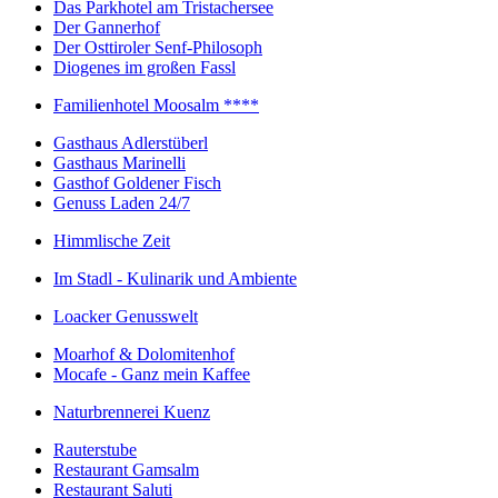
Das Parkhotel am Tristachersee
Der Gannerhof
Der Osttiroler Senf-Philosoph
Diogenes im großen Fassl
Familienhotel Moosalm ****
Gasthaus Adlerstüberl
Gasthaus Marinelli
Gasthof Goldener Fisch
Genuss Laden 24/7
Himmlische Zeit
Im Stadl - Kulinarik und Ambiente
Loacker Genusswelt
Moarhof & Dolomitenhof
Mocafe - Ganz mein Kaffee
Naturbrennerei Kuenz
Rauterstube
Restaurant Gamsalm
Restaurant Saluti