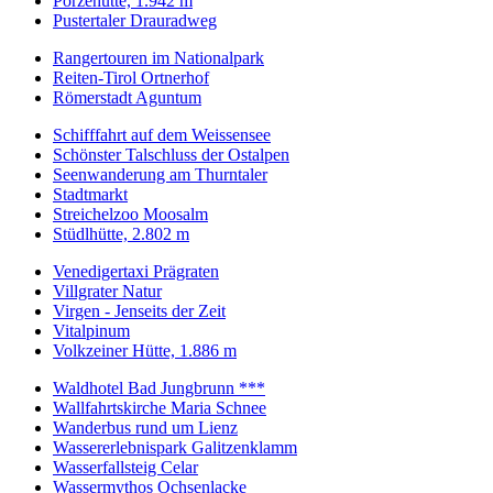
Porzehütte, 1.942 m
Pustertaler Drauradweg
Rangertouren im Nationalpark
Reiten-Tirol Ortnerhof
Römerstadt Aguntum
Schifffahrt auf dem Weissensee
Schönster Talschluss der Ostalpen
Seenwanderung am Thurntaler
Stadtmarkt
Streichelzoo Moosalm
Stüdlhütte, 2.802 m
Venedigertaxi Prägraten
Villgrater Natur
Virgen - Jenseits der Zeit
Vitalpinum
Volkzeiner Hütte, 1.886 m
Waldhotel Bad Jungbrunn ***
Wallfahrtskirche Maria Schnee
Wanderbus rund um Lienz
Wassererlebnispark Galitzenklamm
Wasserfallsteig Celar
Wassermythos Ochsenlacke