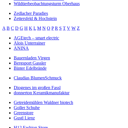
Wildtierbeobachtungsturm Oberhaus
Zedlacher Paradies
Zettersfeld & Hochstein
A
B
C
D
G
H
K
L
M
N
O
P
R
S
T
V
W
Z
AGEtech – smart electric
Alois Unterrainer
ANINA
Bauernladen Virgen
Bergsport Gassler
Binter Edelbrände
Claudias BlumenSchmuck
Diogenes im großen Fassl
donnerton Keramikmanufaktur
Getreidemühlen Waldner biotech
Goller Schuhe
Greenstore
Gustl Lienz
H12 Fashion Store