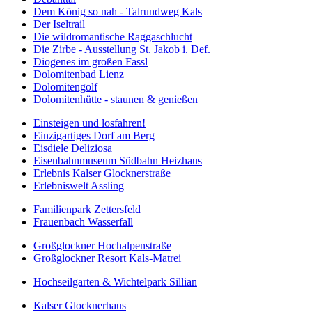
Dem König so nah - Talrundweg Kals
Der Iseltrail
Die wildromantische Raggaschlucht
Die Zirbe - Ausstellung St. Jakob i. Def.
Diogenes im großen Fassl
Dolomitenbad Lienz
Dolomitengolf
Dolomitenhütte - staunen & genießen
Einsteigen und losfahren!
Einzigartiges Dorf am Berg
Eisdiele Deliziosa
Eisenbahnmuseum Südbahn Heizhaus
Erlebnis Kalser Glocknerstraße
Erlebniswelt Assling
Familienpark Zettersfeld
Frauenbach Wasserfall
Großglockner Hochalpenstraße
Großglockner Resort Kals-Matrei
Hochseilgarten & Wichtelpark Sillian
Kalser Glocknerhaus