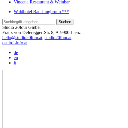
Vincena Restaurant & Weinbar
Waldhotel Bad Jungbrunn ***
Studio 20four GmbH
Franz-von-Deferegger-Str. 8, A-9900 Lienz
hello@studio20four.at
,
studio20four.at
osttirol-info.at
de
en
it