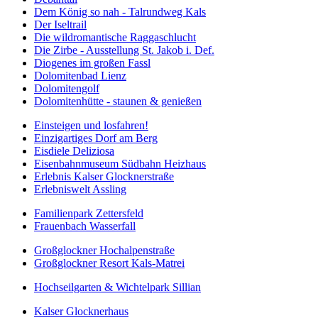
Dem König so nah - Talrundweg Kals
Der Iseltrail
Die wildromantische Raggaschlucht
Die Zirbe - Ausstellung St. Jakob i. Def.
Diogenes im großen Fassl
Dolomitenbad Lienz
Dolomitengolf
Dolomitenhütte - staunen & genießen
Einsteigen und losfahren!
Einzigartiges Dorf am Berg
Eisdiele Deliziosa
Eisenbahnmuseum Südbahn Heizhaus
Erlebnis Kalser Glocknerstraße
Erlebniswelt Assling
Familienpark Zettersfeld
Frauenbach Wasserfall
Großglockner Hochalpenstraße
Großglockner Resort Kals-Matrei
Hochseilgarten & Wichtelpark Sillian
Kalser Glocknerhaus