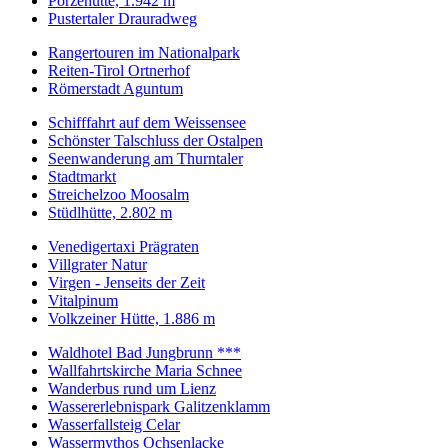
Porzehütte, 1.942 m
Pustertaler Drauradweg
Rangertouren im Nationalpark
Reiten-Tirol Ortnerhof
Römerstadt Aguntum
Schifffahrt auf dem Weissensee
Schönster Talschluss der Ostalpen
Seenwanderung am Thurntaler
Stadtmarkt
Streichelzoo Moosalm
Stüdlhütte, 2.802 m
Venedigertaxi Prägraten
Villgrater Natur
Virgen - Jenseits der Zeit
Vitalpinum
Volkzeiner Hütte, 1.886 m
Waldhotel Bad Jungbrunn ***
Wallfahrtskirche Maria Schnee
Wanderbus rund um Lienz
Wassererlebnispark Galitzenklamm
Wasserfallsteig Celar
Wassermythos Ochsenlacke