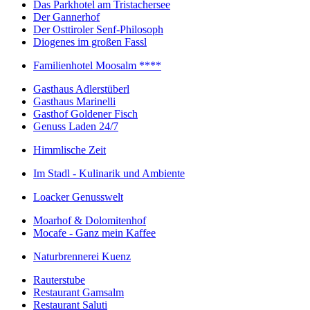
Das Parkhotel am Tristachersee
Der Gannerhof
Der Osttiroler Senf-Philosoph
Diogenes im großen Fassl
Familienhotel Moosalm ****
Gasthaus Adlerstüberl
Gasthaus Marinelli
Gasthof Goldener Fisch
Genuss Laden 24/7
Himmlische Zeit
Im Stadl - Kulinarik und Ambiente
Loacker Genusswelt
Moarhof & Dolomitenhof
Mocafe - Ganz mein Kaffee
Naturbrennerei Kuenz
Rauterstube
Restaurant Gamsalm
Restaurant Saluti