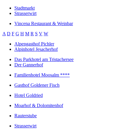
Stadtmarkt
Strasserwirt
Vincena Restaurant & Weinbar
A
D
F
G
H
M
R
S
V
W
Alpengasthof Pichler
Alpinhotel Jesacherhof
Das Parkhotel am Tristachersee
Der Gannerhof
Familienhotel Moosalm ****
Gasthof Goldener Fisch
Hotel Goldried
Moarhof & Dolomitenhof
Rauterstube
Strasserwirt