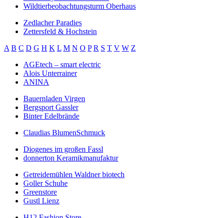
Wildtierbeobachtungsturm Oberhaus
Zedlacher Paradies
Zettersfeld & Hochstein
A
B
C
D
G
H
K
L
M
N
O
P
R
S
T
V
W
Z
AGEtech – smart electric
Alois Unterrainer
ANINA
Bauernladen Virgen
Bergsport Gassler
Binter Edelbrände
Claudias BlumenSchmuck
Diogenes im großen Fassl
donnerton Keramikmanufaktur
Getreidemühlen Waldner biotech
Goller Schuhe
Greenstore
Gustl Lienz
H12 Fashion Store