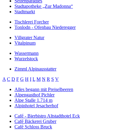
Seifenparadies
Stadtapotheke „Zur Madonna“
Stadtmarkt
Tischlerei Forcher
Tonlodn - Ofenbau Niederegger
Villgrater Natur
Vitalpinum
Wassermann
Wurzelstock
Zimml Alpinausstatter
A
C
D
F
G
H
I
L
M
N
R
S
V
Alles begann mit Preiselbeeren
Alpengasthof Pichler
Alpe Stalle 1.714 m
Alpinhotel Jesacherhof
Café - Bierbistro Altstadthotel Eck
Café Bäckerei Gruber
Café Schloss Bruck