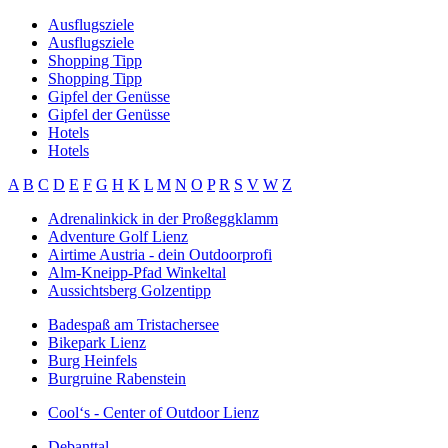
Ausflugsziele
Ausflugsziele
Shopping Tipp
Shopping Tipp
Gipfel der Genüsse
Gipfel der Genüsse
Hotels
Hotels
A
B
C
D
E
F
G
H
K
L
M
N
O
P
R
S
V
W
Z
Adrenalinkick in der Proßeggklamm
Adventure Golf Lienz
Airtime Austria - dein Outdoorprofi
Alm-Kneipp-Pfad Winkeltal
Aussichtsberg Golzentipp
Badespaß am Tristachersee
Bikepark Lienz
Burg Heinfels
Burgruine Rabenstein
Cool‘s - Center of Outdoor Lienz
Debanttal