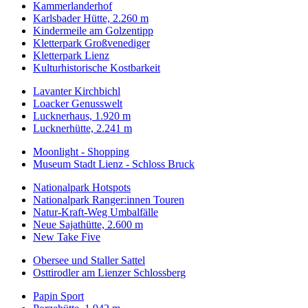
Kammerlanderhof
Karlsbader Hütte, 2.260 m
Kindermeile am Golzentipp
Kletterpark Großvenediger
Kletterpark Lienz
Kulturhistorische Kostbarkeit
Lavanter Kirchbichl
Loacker Genusswelt
Lucknerhaus, 1.920 m
Lucknerhütte, 2.241 m
Moonlight - Shopping
Museum Stadt Lienz - Schloss Bruck
Nationalpark Hotspots
Nationalpark Ranger:innen Touren
Natur-Kraft-Weg Umbalfälle
Neue Sajathütte, 2.600 m
New Take Five
Obersee und Staller Sattel
Osttirodler am Lienzer Schlossberg
Papin Sport