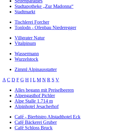
Seifenparadies
Stadtapotheke „Zur Madonna“
Stadtmarkt
Tischlerei Forcher
Tonlodn - Ofenbau Niederegger
Villgrater Natur
Vitalpinum
Wassermann
Wurzelstock
Zimml Alpinausstatter
A
C
D
F
G
H
I
L
M
N
R
S
V
Alles begann mit Preiselbeeren
Alpengasthof Pichler
Alpe Stalle 1.714 m
Alpinhotel Jesacherhof
Café - Bierbistro Altstadthotel Eck
Café Bäckerei Gruber
Café Schloss Bruck