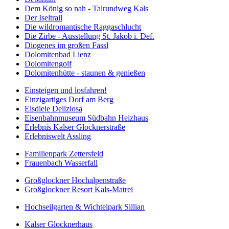
Dem König so nah - Talrundweg Kals
Der Iseltrail
Die wildromantische Raggaschlucht
Die Zirbe - Ausstellung St. Jakob i. Def.
Diogenes im großen Fassl
Dolomitenbad Lienz
Dolomitengolf
Dolomitenhütte - staunen & genießen
Einsteigen und losfahren!
Einzigartiges Dorf am Berg
Eisdiele Deliziosa
Eisenbahnmuseum Südbahn Heizhaus
Erlebnis Kalser Glocknerstraße
Erlebniswelt Assling
Familienpark Zettersfeld
Frauenbach Wasserfall
Großglockner Hochalpenstraße
Großglockner Resort Kals-Matrei
Hochseilgarten & Wichtelpark Sillian
Kalser Glocknerhaus