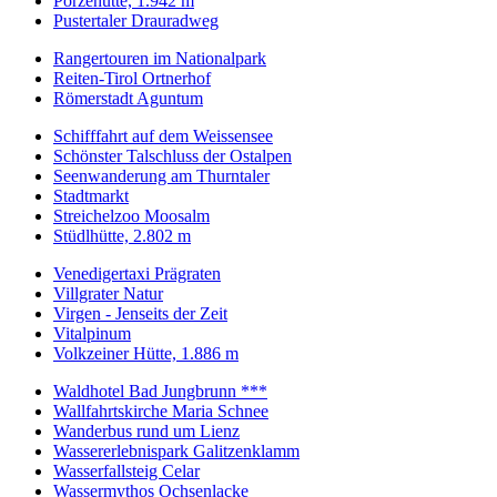
Porzehütte, 1.942 m
Pustertaler Drauradweg
Rangertouren im Nationalpark
Reiten-Tirol Ortnerhof
Römerstadt Aguntum
Schifffahrt auf dem Weissensee
Schönster Talschluss der Ostalpen
Seenwanderung am Thurntaler
Stadtmarkt
Streichelzoo Moosalm
Stüdlhütte, 2.802 m
Venedigertaxi Prägraten
Villgrater Natur
Virgen - Jenseits der Zeit
Vitalpinum
Volkzeiner Hütte, 1.886 m
Waldhotel Bad Jungbrunn ***
Wallfahrtskirche Maria Schnee
Wanderbus rund um Lienz
Wassererlebnispark Galitzenklamm
Wasserfallsteig Celar
Wassermythos Ochsenlacke