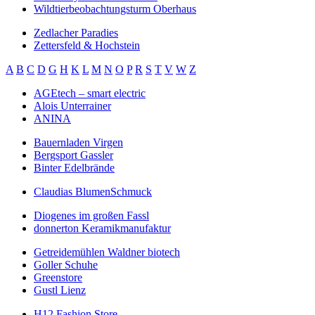
Wildtierbeobachtungsturm Oberhaus
Zedlacher Paradies
Zettersfeld & Hochstein
A
B
C
D
G
H
K
L
M
N
O
P
R
S
T
V
W
Z
AGEtech – smart electric
Alois Unterrainer
ANINA
Bauernladen Virgen
Bergsport Gassler
Binter Edelbrände
Claudias BlumenSchmuck
Diogenes im großen Fassl
donnerton Keramikmanufaktur
Getreidemühlen Waldner biotech
Goller Schuhe
Greenstore
Gustl Lienz
H12 Fashion Store