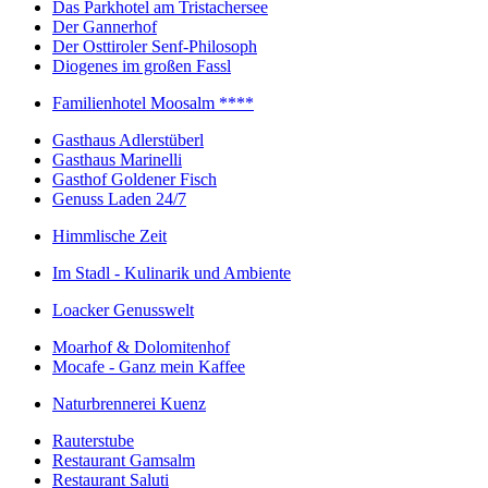
Das Parkhotel am Tristachersee
Der Gannerhof
Der Osttiroler Senf-Philosoph
Diogenes im großen Fassl
Familienhotel Moosalm ****
Gasthaus Adlerstüberl
Gasthaus Marinelli
Gasthof Goldener Fisch
Genuss Laden 24/7
Himmlische Zeit
Im Stadl - Kulinarik und Ambiente
Loacker Genusswelt
Moarhof & Dolomitenhof
Mocafe - Ganz mein Kaffee
Naturbrennerei Kuenz
Rauterstube
Restaurant Gamsalm
Restaurant Saluti