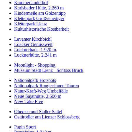
Kammerlanderhof
Karlsbader Hütte, 2.260 m
Kindermeile am Golzentipp
Kletterpark Großvenediger
Kletterpark Lienz
Kulturhistorische Kostbarkeit
Lavanter Kirchbichl
Loacker Genusswelt
Lucknerhaus, 1.920 m
Lucknerhütte, 2.241 m
Moonlight - Shopping
Museum Stadt Lienz - Schloss Bruck
Nationalpark Hotspots
Nationalpark Ranger:innen Touren
Natur-Kraft-Weg Umbalfälle
Neue Sajathütte, 2.600 m
New Take Five
Obersee und Staller Sattel
Osttirodler am Lienzer Schlossberg
Papin Sport