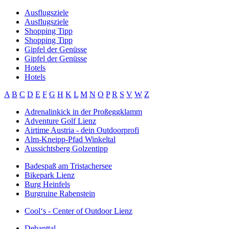
Ausflugsziele
Ausflugsziele
Shopping Tipp
Shopping Tipp
Gipfel der Genüsse
Gipfel der Genüsse
Hotels
Hotels
A
B
C
D
E
F
G
H
K
L
M
N
O
P
R
S
V
W
Z
Adrenalinkick in der Proßeggklamm
Adventure Golf Lienz
Airtime Austria - dein Outdoorprofi
Alm-Kneipp-Pfad Winkeltal
Aussichtsberg Golzentipp
Badespaß am Tristachersee
Bikepark Lienz
Burg Heinfels
Burgruine Rabenstein
Cool‘s - Center of Outdoor Lienz
Debanttal