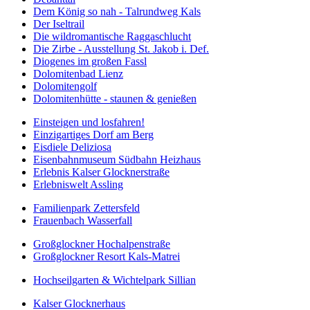
Dem König so nah - Talrundweg Kals
Der Iseltrail
Die wildromantische Raggaschlucht
Die Zirbe - Ausstellung St. Jakob i. Def.
Diogenes im großen Fassl
Dolomitenbad Lienz
Dolomitengolf
Dolomitenhütte - staunen & genießen
Einsteigen und losfahren!
Einzigartiges Dorf am Berg
Eisdiele Deliziosa
Eisenbahnmuseum Südbahn Heizhaus
Erlebnis Kalser Glocknerstraße
Erlebniswelt Assling
Familienpark Zettersfeld
Frauenbach Wasserfall
Großglockner Hochalpenstraße
Großglockner Resort Kals-Matrei
Hochseilgarten & Wichtelpark Sillian
Kalser Glocknerhaus