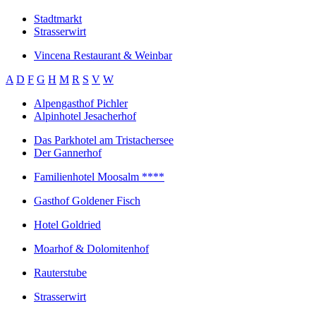
Stadtmarkt
Strasserwirt
Vincena Restaurant & Weinbar
A
D
F
G
H
M
R
S
V
W
Alpengasthof Pichler
Alpinhotel Jesacherhof
Das Parkhotel am Tristachersee
Der Gannerhof
Familienhotel Moosalm ****
Gasthof Goldener Fisch
Hotel Goldried
Moarhof & Dolomitenhof
Rauterstube
Strasserwirt