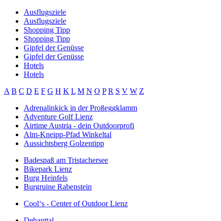
Ausflugsziele
Ausflugsziele
Shopping Tipp
Shopping Tipp
Gipfel der Genüsse
Gipfel der Genüsse
Hotels
Hotels
A
B
C
D
E
F
G
H
K
L
M
N
O
P
R
S
V
W
Z
Adrenalinkick in der Proßeggklamm
Adventure Golf Lienz
Airtime Austria - dein Outdoorprofi
Alm-Kneipp-Pfad Winkeltal
Aussichtsberg Golzentipp
Badespaß am Tristachersee
Bikepark Lienz
Burg Heinfels
Burgruine Rabenstein
Cool‘s - Center of Outdoor Lienz
Debanttal