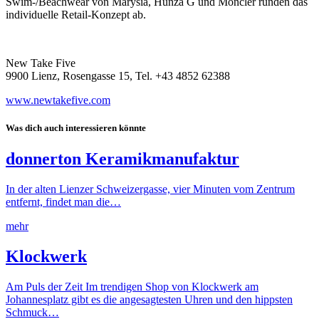
Swim-/Beachwear von Marysia, Hunza G und Moncler runden das
individuelle Retail-Konzept ab.
New Take Five
9900 Lienz, Rosengasse 15, Tel. +43 4852 62388
www.newtakefive.com
Was dich auch interessieren könnte
donnerton Keramikmanufaktur
In der alten Lienzer Schweizergasse, vier Minuten vom Zentrum
entfernt, findet man die…
mehr
Klockwerk
Am Puls der Zeit Im trendigen Shop von Klockwerk am
Johannesplatz gibt es die angesagtesten Uhren und den hippsten
Schmuck…