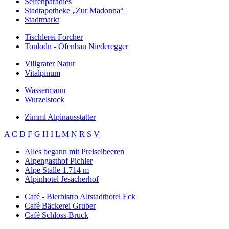
Seifenparadies
Stadtapotheke „Zur Madonna“
Stadtmarkt
Tischlerei Forcher
Tonlodn - Ofenbau Niederegger
Villgrater Natur
Vitalpinum
Wassermann
Wurzelstock
Zimml Alpinausstatter
A
C
D
F
G
H
I
L
M
N
R
S
V
Alles begann mit Preiselbeeren
Alpengasthof Pichler
Alpe Stalle 1.714 m
Alpinhotel Jesacherhof
Café - Bierbistro Altstadthotel Eck
Café Bäckerei Gruber
Café Schloss Bruck