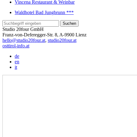
Vincena Restaurant & Weinbar
Waldhotel Bad Jungbrunn ***
Studio 20four GmbH
Franz-von-Deferegger-Str. 8, A-9900 Lienz
hello@studio20four.at
,
studio20four.at
osttirol-info.at
de
en
it