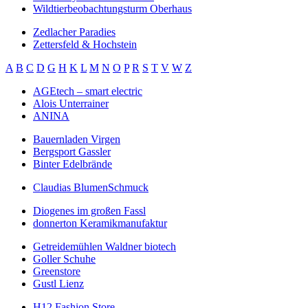
Wildtierbeobachtungsturm Oberhaus
Zedlacher Paradies
Zettersfeld & Hochstein
A
B
C
D
G
H
K
L
M
N
O
P
R
S
T
V
W
Z
AGEtech – smart electric
Alois Unterrainer
ANINA
Bauernladen Virgen
Bergsport Gassler
Binter Edelbrände
Claudias BlumenSchmuck
Diogenes im großen Fassl
donnerton Keramikmanufaktur
Getreidemühlen Waldner biotech
Goller Schuhe
Greenstore
Gustl Lienz
H12 Fashion Store