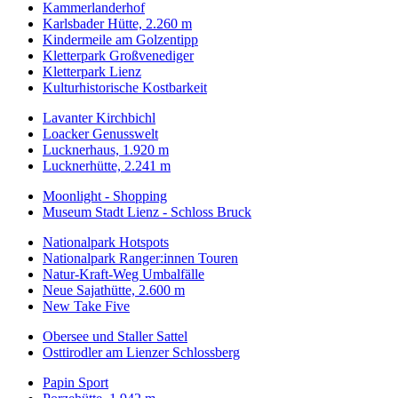
Kammerlanderhof
Karlsbader Hütte, 2.260 m
Kindermeile am Golzentipp
Kletterpark Großvenediger
Kletterpark Lienz
Kulturhistorische Kostbarkeit
Lavanter Kirchbichl
Loacker Genusswelt
Lucknerhaus, 1.920 m
Lucknerhütte, 2.241 m
Moonlight - Shopping
Museum Stadt Lienz - Schloss Bruck
Nationalpark Hotspots
Nationalpark Ranger:innen Touren
Natur-Kraft-Weg Umbalfälle
Neue Sajathütte, 2.600 m
New Take Five
Obersee und Staller Sattel
Osttirodler am Lienzer Schlossberg
Papin Sport