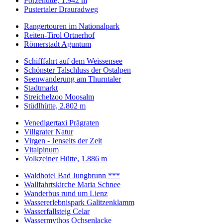
Porzehütte, 1.942 m
Pustertaler Drauradweg
Rangertouren im Nationalpark
Reiten-Tirol Ortnerhof
Römerstadt Aguntum
Schifffahrt auf dem Weissensee
Schönster Talschluss der Ostalpen
Seenwanderung am Thurntaler
Stadtmarkt
Streichelzoo Moosalm
Stüdlhütte, 2.802 m
Venedigertaxi Prägraten
Villgrater Natur
Virgen - Jenseits der Zeit
Vitalpinum
Volkzeiner Hütte, 1.886 m
Waldhotel Bad Jungbrunn ***
Wallfahrtskirche Maria Schnee
Wanderbus rund um Lienz
Wassererlebnispark Galitzenklamm
Wasserfallsteig Celar
Wassermythos Ochsenlacke