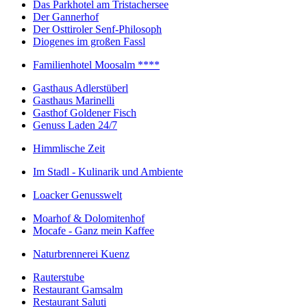
Das Parkhotel am Tristachersee
Der Gannerhof
Der Osttiroler Senf-Philosoph
Diogenes im großen Fassl
Familienhotel Moosalm ****
Gasthaus Adlerstüberl
Gasthaus Marinelli
Gasthof Goldener Fisch
Genuss Laden 24/7
Himmlische Zeit
Im Stadl - Kulinarik und Ambiente
Loacker Genusswelt
Moarhof & Dolomitenhof
Mocafe - Ganz mein Kaffee
Naturbrennerei Kuenz
Rauterstube
Restaurant Gamsalm
Restaurant Saluti