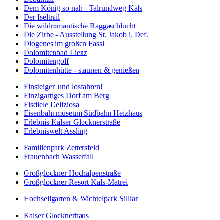
Dem König so nah - Talrundweg Kals
Der Iseltrail
Die wildromantische Raggaschlucht
Die Zirbe - Ausstellung St. Jakob i. Def.
Diogenes im großen Fassl
Dolomitenbad Lienz
Dolomitengolf
Dolomitenhütte - staunen & genießen
Einsteigen und losfahren!
Einzigartiges Dorf am Berg
Eisdiele Deliziosa
Eisenbahnmuseum Südbahn Heizhaus
Erlebnis Kalser Glocknerstraße
Erlebniswelt Assling
Familienpark Zettersfeld
Frauenbach Wasserfall
Großglockner Hochalpenstraße
Großglockner Resort Kals-Matrei
Hochseilgarten & Wichtelpark Sillian
Kalser Glocknerhaus