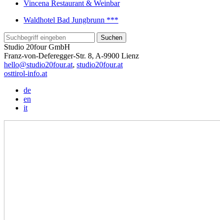
Vincena Restaurant & Weinbar
Waldhotel Bad Jungbrunn ***
Studio 20four GmbH
Franz-von-Deferegger-Str. 8, A-9900 Lienz
hello@studio20four.at
,
studio20four.at
osttirol-info.at
de
en
it