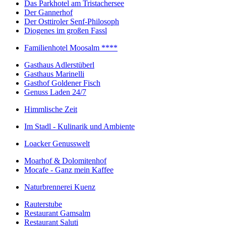
Das Parkhotel am Tristachersee
Der Gannerhof
Der Osttiroler Senf-Philosoph
Diogenes im großen Fassl
Familienhotel Moosalm ****
Gasthaus Adlerstüberl
Gasthaus Marinelli
Gasthof Goldener Fisch
Genuss Laden 24/7
Himmlische Zeit
Im Stadl - Kulinarik und Ambiente
Loacker Genusswelt
Moarhof & Dolomitenhof
Mocafe - Ganz mein Kaffee
Naturbrennerei Kuenz
Rauterstube
Restaurant Gamsalm
Restaurant Saluti