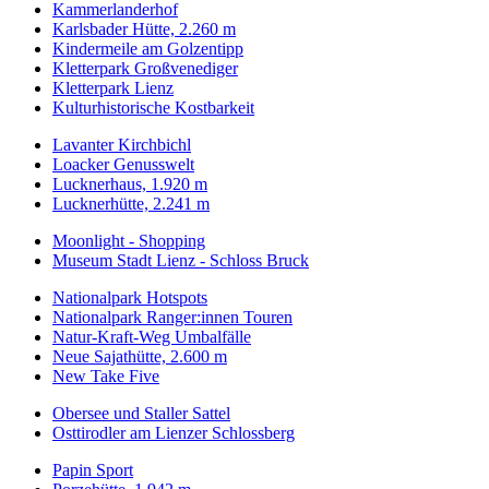
Kammerlanderhof
Karlsbader Hütte, 2.260 m
Kindermeile am Golzentipp
Kletterpark Großvenediger
Kletterpark Lienz
Kulturhistorische Kostbarkeit
Lavanter Kirchbichl
Loacker Genusswelt
Lucknerhaus, 1.920 m
Lucknerhütte, 2.241 m
Moonlight - Shopping
Museum Stadt Lienz - Schloss Bruck
Nationalpark Hotspots
Nationalpark Ranger:innen Touren
Natur-Kraft-Weg Umbalfälle
Neue Sajathütte, 2.600 m
New Take Five
Obersee und Staller Sattel
Osttirodler am Lienzer Schlossberg
Papin Sport