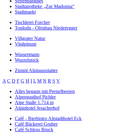
Seifenparadies
Stadtapotheke „Zur Madonna“
Stadtmarkt
Tischlerei Forcher
Tonlodn - Ofenbau Niederegger
Villgrater Natur
Vitalpinum
Wassermann
Wurzelstock
Zimml Alpinausstatter
A
C
D
F
G
H
I
L
M
N
R
S
V
Alles begann mit Preiselbeeren
Alpengasthof Pichler
Alpe Stalle 1.714 m
Alpinhotel Jesacherhof
Café - Bierbistro Altstadthotel Eck
Café Bäckerei Gruber
Café Schloss Bruck