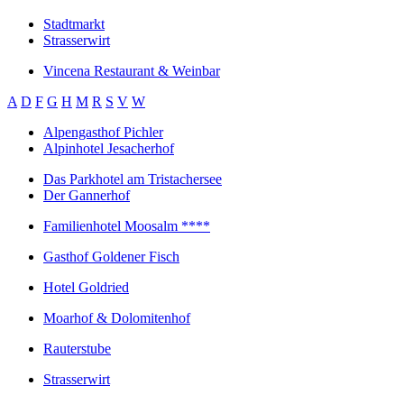
Stadtmarkt
Strasserwirt
Vincena Restaurant & Weinbar
A
D
F
G
H
M
R
S
V
W
Alpengasthof Pichler
Alpinhotel Jesacherhof
Das Parkhotel am Tristachersee
Der Gannerhof
Familienhotel Moosalm ****
Gasthof Goldener Fisch
Hotel Goldried
Moarhof & Dolomitenhof
Rauterstube
Strasserwirt