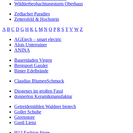
Wildtierbeobachtungsturm Oberhaus
Zedlacher Paradies
Zettersfeld & Hochstein
A
B
C
D
G
H
K
L
M
N
O
P
R
S
T
V
W
Z
AGEtech – smart electric
Alois Unterrainer
ANINA
Bauernladen Virgen
Bergsport Gassler
Binter Edelbrände
Claudias BlumenSchmuck
Diogenes im großen Fassl
donnerton Keramikmanufaktur
Getreidemühlen Waldner biotech
Goller Schuhe
Greenstore
Gustl Lienz
H12 Fashion Store