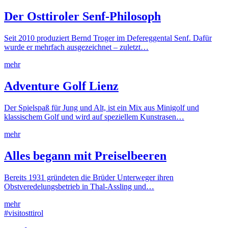
Der Osttiroler Senf-Philosoph
Seit 2010 produziert Bernd Troger im Defereggental Senf. Dafür
wurde er mehrfach ausgezeichnet – zuletzt…
mehr
Adventure Golf Lienz
Der Spielspaß für Jung und Alt, ist ein Mix aus Minigolf und
klassischem Golf und wird auf speziellem Kunstrasen…
mehr
Alles begann mit Preiselbeeren
Bereits 1931 gründeten die Brüder Unterweger ihren
Obstveredelungsbetrieb in Thal-Assling und…
mehr
#visitosttirol