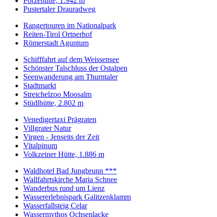
Porzehütte, 1.942 m
Pustertaler Drauradweg
Rangertouren im Nationalpark
Reiten-Tirol Ortnerhof
Römerstadt Aguntum
Schifffahrt auf dem Weissensee
Schönster Talschluss der Ostalpen
Seenwanderung am Thurntaler
Stadtmarkt
Streichelzoo Moosalm
Stüdlhütte, 2.802 m
Venedigertaxi Prägraten
Villgrater Natur
Virgen - Jenseits der Zeit
Vitalpinum
Volkzeiner Hütte, 1.886 m
Waldhotel Bad Jungbrunn ***
Wallfahrtskirche Maria Schnee
Wanderbus rund um Lienz
Wassererlebnispark Galitzenklamm
Wasserfallsteig Celar
Wassermythos Ochsenlacke