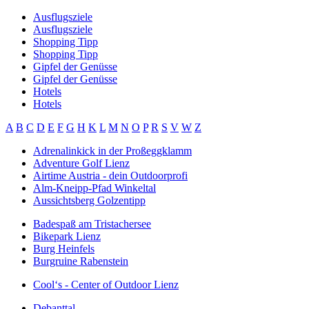
Ausflugsziele
Ausflugsziele
Shopping Tipp
Shopping Tipp
Gipfel der Genüsse
Gipfel der Genüsse
Hotels
Hotels
A
B
C
D
E
F
G
H
K
L
M
N
O
P
R
S
V
W
Z
Adrenalinkick in der Proßeggklamm
Adventure Golf Lienz
Airtime Austria - dein Outdoorprofi
Alm-Kneipp-Pfad Winkeltal
Aussichtsberg Golzentipp
Badespaß am Tristachersee
Bikepark Lienz
Burg Heinfels
Burgruine Rabenstein
Cool‘s - Center of Outdoor Lienz
Debanttal