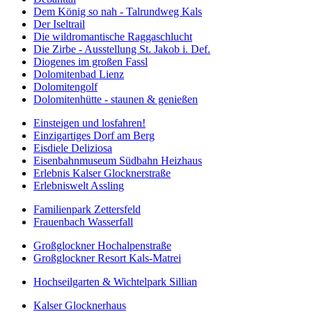
Dem König so nah - Talrundweg Kals
Der Iseltrail
Die wildromantische Raggaschlucht
Die Zirbe - Ausstellung St. Jakob i. Def.
Diogenes im großen Fassl
Dolomitenbad Lienz
Dolomitengolf
Dolomitenhütte - staunen & genießen
Einsteigen und losfahren!
Einzigartiges Dorf am Berg
Eisdiele Deliziosa
Eisenbahnmuseum Südbahn Heizhaus
Erlebnis Kalser Glocknerstraße
Erlebniswelt Assling
Familienpark Zettersfeld
Frauenbach Wasserfall
Großglockner Hochalpenstraße
Großglockner Resort Kals-Matrei
Hochseilgarten & Wichtelpark Sillian
Kalser Glocknerhaus