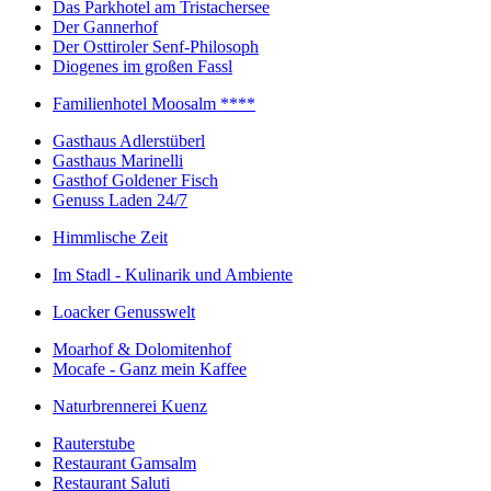
Das Parkhotel am Tristachersee
Der Gannerhof
Der Osttiroler Senf-Philosoph
Diogenes im großen Fassl
Familienhotel Moosalm ****
Gasthaus Adlerstüberl
Gasthaus Marinelli
Gasthof Goldener Fisch
Genuss Laden 24/7
Himmlische Zeit
Im Stadl - Kulinarik und Ambiente
Loacker Genusswelt
Moarhof & Dolomitenhof
Mocafe - Ganz mein Kaffee
Naturbrennerei Kuenz
Rauterstube
Restaurant Gamsalm
Restaurant Saluti