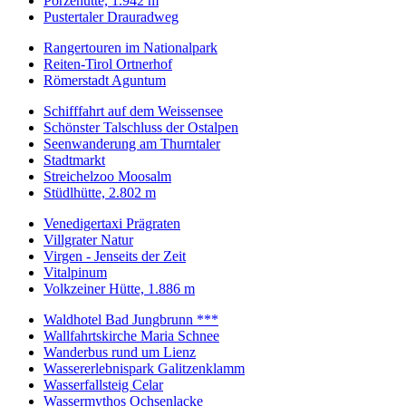
Porzehütte, 1.942 m
Pustertaler Drauradweg
Rangertouren im Nationalpark
Reiten-Tirol Ortnerhof
Römerstadt Aguntum
Schifffahrt auf dem Weissensee
Schönster Talschluss der Ostalpen
Seenwanderung am Thurntaler
Stadtmarkt
Streichelzoo Moosalm
Stüdlhütte, 2.802 m
Venedigertaxi Prägraten
Villgrater Natur
Virgen - Jenseits der Zeit
Vitalpinum
Volkzeiner Hütte, 1.886 m
Waldhotel Bad Jungbrunn ***
Wallfahrtskirche Maria Schnee
Wanderbus rund um Lienz
Wassererlebnispark Galitzenklamm
Wasserfallsteig Celar
Wassermythos Ochsenlacke