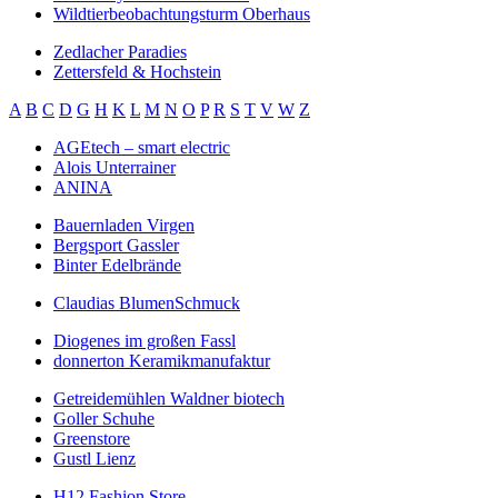
Wildtierbeobachtungsturm Oberhaus
Zedlacher Paradies
Zettersfeld & Hochstein
A
B
C
D
G
H
K
L
M
N
O
P
R
S
T
V
W
Z
AGEtech – smart electric
Alois Unterrainer
ANINA
Bauernladen Virgen
Bergsport Gassler
Binter Edelbrände
Claudias BlumenSchmuck
Diogenes im großen Fassl
donnerton Keramikmanufaktur
Getreidemühlen Waldner biotech
Goller Schuhe
Greenstore
Gustl Lienz
H12 Fashion Store