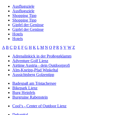
Ausflugsziele
Ausflugsziele
Shopping Tipp
Shopping Tipp
Gipfel der Genüsse
Gipfel der Genüsse
Hotels
Hotels
A
B
C
D
E
F
G
H
K
L
M
N
O
P
R
S
V
W
Z
Adrenalinkick in der Proßeggklamm
Adventure Golf Lienz
Airtime Austria - dein Outdoorprofi
Alm-Kneipp-Pfad Winkeltal
Aussichtsberg Golzentipp
Badespaß am Tristachersee
Bikepark Lienz
Burg Heinfels
Burgruine Rabenstein
Cool‘s - Center of Outdoor Lienz
Debanttal