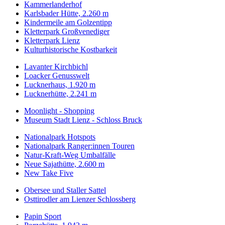
Kammerlanderhof
Karlsbader Hütte, 2.260 m
Kindermeile am Golzentipp
Kletterpark Großvenediger
Kletterpark Lienz
Kulturhistorische Kostbarkeit
Lavanter Kirchbichl
Loacker Genusswelt
Lucknerhaus, 1.920 m
Lucknerhütte, 2.241 m
Moonlight - Shopping
Museum Stadt Lienz - Schloss Bruck
Nationalpark Hotspots
Nationalpark Ranger:innen Touren
Natur-Kraft-Weg Umbalfälle
Neue Sajathütte, 2.600 m
New Take Five
Obersee und Staller Sattel
Osttirodler am Lienzer Schlossberg
Papin Sport