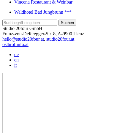
Vincena Restaurant & Weinbar
Waldhotel Bad Jungbrunn ***
Studio 20four GmbH
Franz-von-Deferegger-Str. 8, A-9900 Lienz
hello@studio20four.at
,
studio20four.at
osttirol-info.at
de
en
it