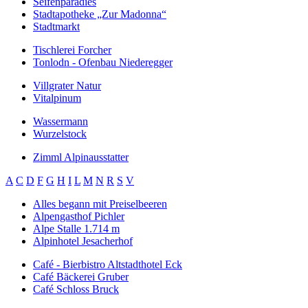
Seifenparadies
Stadtapotheke „Zur Madonna“
Stadtmarkt
Tischlerei Forcher
Tonlodn - Ofenbau Niederegger
Villgrater Natur
Vitalpinum
Wassermann
Wurzelstock
Zimml Alpinausstatter
A
C
D
F
G
H
I
L
M
N
R
S
V
Alles begann mit Preiselbeeren
Alpengasthof Pichler
Alpe Stalle 1.714 m
Alpinhotel Jesacherhof
Café - Bierbistro Altstadthotel Eck
Café Bäckerei Gruber
Café Schloss Bruck