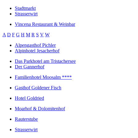
Stadtmarkt
Strasserwirt
Vincena Restaurant & Weinbar
A
D
F
G
H
M
R
S
V
W
Alpengasthof Pichler
Alpinhotel Jesacherhof
Das Parkhotel am Tristachersee
Der Gannerhof
Familienhotel Moosalm ****
Gasthof Goldener Fisch
Hotel Goldried
Moarhof & Dolomitenhof
Rauterstube
Strasserwirt