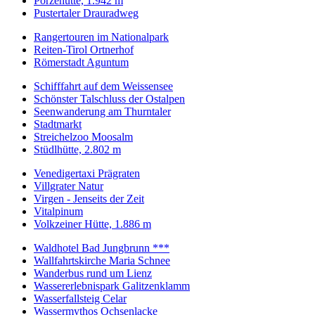
Porzehütte, 1.942 m
Pustertaler Drauradweg
Rangertouren im Nationalpark
Reiten-Tirol Ortnerhof
Römerstadt Aguntum
Schifffahrt auf dem Weissensee
Schönster Talschluss der Ostalpen
Seenwanderung am Thurntaler
Stadtmarkt
Streichelzoo Moosalm
Stüdlhütte, 2.802 m
Venedigertaxi Prägraten
Villgrater Natur
Virgen - Jenseits der Zeit
Vitalpinum
Volkzeiner Hütte, 1.886 m
Waldhotel Bad Jungbrunn ***
Wallfahrtskirche Maria Schnee
Wanderbus rund um Lienz
Wassererlebnispark Galitzenklamm
Wasserfallsteig Celar
Wassermythos Ochsenlacke