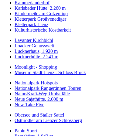
Kammerlanderhof
Karlsbader Hütte, 2.260 m
Kindermeile am Golzentipp
Kletterpark Großvenediger
Kletterpark Lienz
Kulturhistorische Kostbarkeit
Lavanter Kirchbichl
Loacker Genusswelt
Lucknerhaus, 1.920 m
Lucknerhütte, 2.241 m
Moonlight - Shopping
Museum Stadt Lienz - Schloss Bruck
Nationalpark Hotspots
Nationalpark Ranger:innen Touren
Natur-Kraft-Weg Umbalfälle
Neue Sajathütte, 2.600 m
New Take Five
Obersee und Staller Sattel
Osttirodler am Lienzer Schlossberg
Papin Sport