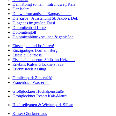
Dem König so nah - Talrundweg Kals
Der Iseltrail
Die wildromantische Raggaschlucht
Die Zirbe - Ausstellung St. Jakob i. Def.
Diogenes im großen Fassl
Dolomitenbad Lienz
Dolomitengolf
Dolomitenhütte - staunen & genießen
Einsteigen und losfahren!
Einzigartiges Dorf am Berg
Eisdiele Deliziosa
Eisenbahnmuseum Südbahn Heizhaus
Erlebnis Kalser Glocknerstraße
Erlebniswelt Assling
Familienpark Zettersfeld
Frauenbach Wasserfall
Großglockner Hochalpenstraße
Großglockner Resort Kals-Matrei
Hochseilgarten & Wichtelpark Sillian
Kalser Glocknerhaus