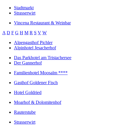
Stadtmarkt
Strasserwirt
Vincena Restaurant & Weinbar
A
D
F
G
H
M
R
S
V
W
Alpengasthof Pichler
Alpinhotel Jesacherhof
Das Parkhotel am Tristachersee
Der Gannerhof
Familienhotel Moosalm ****
Gasthof Goldener Fisch
Hotel Goldried
Moarhof & Dolomitenhof
Rauterstube
Strasserwirt