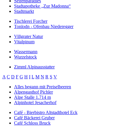
Seifenparadies
Stadtapotheke „Zur Madonna“
Stadtmarkt
Tischlerei Forcher
Tonlodn - Ofenbau Niederegger
Villgrater Natur
Vitalpinum
Wassermann
Wurzelstock
Zimml Alpinausstatter
A
C
D
F
G
H
I
L
M
N
R
S
V
Alles begann mit Preiselbeeren
Alpengasthof Pichler
Alpe Stalle 1.714 m
Alpinhotel Jesacherhof
Café - Bierbistro Altstadthotel Eck
Café Bäckerei Gruber
Café Schloss Bruck