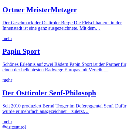
Ortner MeisterMetzger
Der Geschmack der Osttiroler Berge Die Fleischhauerei in der
Innenstadt ist eine ganz ausgezeichnete. Mit dem…
mehr
Papin Sport
Schönes Erlebnis auf zwei Rädern Papin Sport ist der Partner für
einen der beliebtesten Radwege Europas mit Verleih,…
mehr
Der Osttiroler Senf-Philosoph
Seit 2010 produziert Bernd Troger im Defereggental Senf. Dafür
wurde er mehrfach ausgezeichnet – zuletzt…
mehr
#visitosttirol