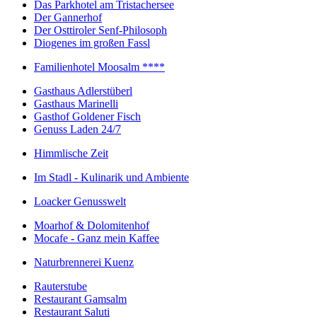
Das Parkhotel am Tristachersee
Der Gannerhof
Der Osttiroler Senf-Philosoph
Diogenes im großen Fassl
Familienhotel Moosalm ****
Gasthaus Adlerstüberl
Gasthaus Marinelli
Gasthof Goldener Fisch
Genuss Laden 24/7
Himmlische Zeit
Im Stadl - Kulinarik und Ambiente
Loacker Genusswelt
Moarhof & Dolomitenhof
Mocafe - Ganz mein Kaffee
Naturbrennerei Kuenz
Rauterstube
Restaurant Gamsalm
Restaurant Saluti