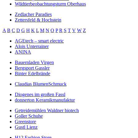
Wildtierbeobachtungsturm Oberhaus
Zedlacher Paradies
Zettersfeld & Hochstein
A
B
C
D
G
H
K
L
M
N
O
P
R
S
T
V
W
Z
AGEtech – smart electric
Alois Unterrainer
ANINA
Bauernladen Virgen
Bergsport Gassler
Binter Edelbrände
Claudias BlumenSchmuck
Diogenes im großen Fassl
donnerton Keramikmanufaktur
Getreidemühlen Waldner biotech
Goller Schuhe
Greenstore
Gustl Lienz
H12 Fashion Store