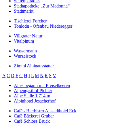
Seifenparadies
Stadtapotheke „Zur Madonna“
Stadtmarkt
Tischlerei Forcher
Tonlodn - Ofenbau Niederegger
Villgrater Natur
Vitalpinum
Wassermann
Wurzelstock
Zimml Alpinausstatter
A
C
D
F
G
H
I
L
M
N
R
S
V
Alles begann mit Preiselbeeren
Alpengasthof Pichler
Alpe Stalle 1.714 m
Alpinhotel Jesacherhof
Café - Bierbistro Altstadthotel Eck
Café Bäckerei Gruber
Café Schloss Bruck