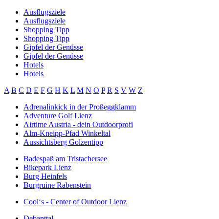
Ausflugsziele
Ausflugsziele
Shopping Tipp
Shopping Tipp
Gipfel der Genüsse
Gipfel der Genüsse
Hotels
Hotels
A
B
C
D
E
F
G
H
K
L
M
N
O
P
R
S
V
W
Z
Adrenalinkick in der Proßeggklamm
Adventure Golf Lienz
Airtime Austria - dein Outdoorprofi
Alm-Kneipp-Pfad Winkeltal
Aussichtsberg Golzentipp
Badespaß am Tristachersee
Bikepark Lienz
Burg Heinfels
Burgruine Rabenstein
Cool‘s - Center of Outdoor Lienz
Debanttal