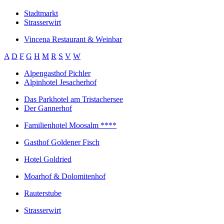
Stadtmarkt
Strasserwirt
Vincena Restaurant & Weinbar
A
D
F
G
H
M
R
S
V
W
Alpengasthof Pichler
Alpinhotel Jesacherhof
Das Parkhotel am Tristachersee
Der Gannerhof
Familienhotel Moosalm ****
Gasthof Goldener Fisch
Hotel Goldried
Moarhof & Dolomitenhof
Rauterstube
Strasserwirt