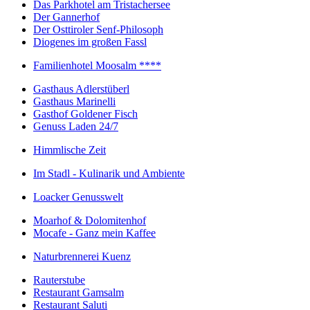
Das Parkhotel am Tristachersee
Der Gannerhof
Der Osttiroler Senf-Philosoph
Diogenes im großen Fassl
Familienhotel Moosalm ****
Gasthaus Adlerstüberl
Gasthaus Marinelli
Gasthof Goldener Fisch
Genuss Laden 24/7
Himmlische Zeit
Im Stadl - Kulinarik und Ambiente
Loacker Genusswelt
Moarhof & Dolomitenhof
Mocafe - Ganz mein Kaffee
Naturbrennerei Kuenz
Rauterstube
Restaurant Gamsalm
Restaurant Saluti