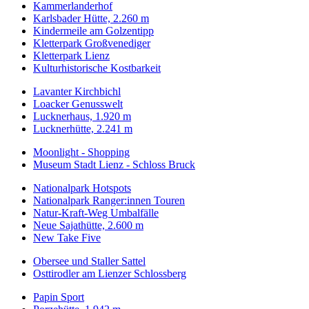
Kammerlanderhof
Karlsbader Hütte, 2.260 m
Kindermeile am Golzentipp
Kletterpark Großvenediger
Kletterpark Lienz
Kulturhistorische Kostbarkeit
Lavanter Kirchbichl
Loacker Genusswelt
Lucknerhaus, 1.920 m
Lucknerhütte, 2.241 m
Moonlight - Shopping
Museum Stadt Lienz - Schloss Bruck
Nationalpark Hotspots
Nationalpark Ranger:innen Touren
Natur-Kraft-Weg Umbalfälle
Neue Sajathütte, 2.600 m
New Take Five
Obersee und Staller Sattel
Osttirodler am Lienzer Schlossberg
Papin Sport