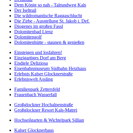
Dem König so nah - Talrundweg Kals
Der Iseltrail
Die wildromantische Raggaschlucht
Die Zirbe - Ausstellung St. Jakob i. Def.
Diogenes im großen Fassl
Dolomitenbad Lienz
Dolomitengolf
Dolomitenhütte - staunen & genießen
Einsteigen und losfahren!
Einzigartiges Dorf am Berg
Eisdiele Deliziosa
Eisenbahnmuseum Südbahn Heizhaus
Erlebnis Kalser Glocknerstraße
Erlebniswelt Assling
Familienpark Zettersfeld
Frauenbach Wasserfall
Großglockner Hochalpenstraße
Großglockner Resort Kals-Matrei
Hochseilgarten & Wichtelpark Sillian
Kalser Glocknerhaus