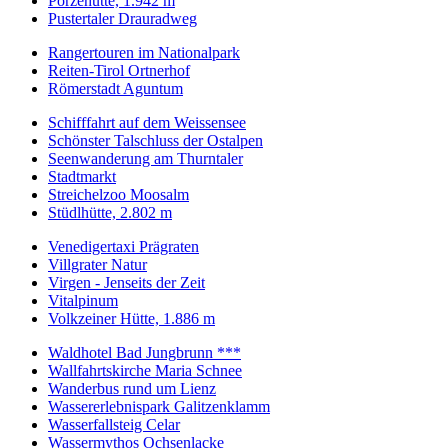
Porzehütte, 1.942 m
Pustertaler Drauradweg
Rangertouren im Nationalpark
Reiten-Tirol Ortnerhof
Römerstadt Aguntum
Schifffahrt auf dem Weissensee
Schönster Talschluss der Ostalpen
Seenwanderung am Thurntaler
Stadtmarkt
Streichelzoo Moosalm
Stüdlhütte, 2.802 m
Venedigertaxi Prägraten
Villgrater Natur
Virgen - Jenseits der Zeit
Vitalpinum
Volkzeiner Hütte, 1.886 m
Waldhotel Bad Jungbrunn ***
Wallfahrtskirche Maria Schnee
Wanderbus rund um Lienz
Wassererlebnispark Galitzenklamm
Wasserfallsteig Celar
Wassermythos Ochsenlacke