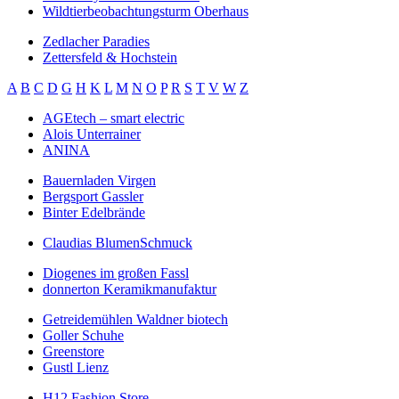
Wildtierbeobachtungsturm Oberhaus
Zedlacher Paradies
Zettersfeld & Hochstein
A
B
C
D
G
H
K
L
M
N
O
P
R
S
T
V
W
Z
AGEtech – smart electric
Alois Unterrainer
ANINA
Bauernladen Virgen
Bergsport Gassler
Binter Edelbrände
Claudias BlumenSchmuck
Diogenes im großen Fassl
donnerton Keramikmanufaktur
Getreidemühlen Waldner biotech
Goller Schuhe
Greenstore
Gustl Lienz
H12 Fashion Store