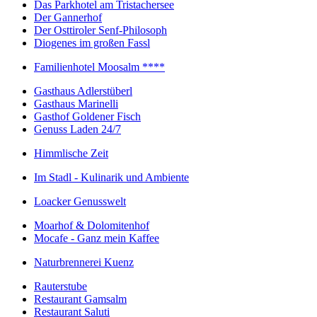
Das Parkhotel am Tristachersee
Der Gannerhof
Der Osttiroler Senf-Philosoph
Diogenes im großen Fassl
Familienhotel Moosalm ****
Gasthaus Adlerstüberl
Gasthaus Marinelli
Gasthof Goldener Fisch
Genuss Laden 24/7
Himmlische Zeit
Im Stadl - Kulinarik und Ambiente
Loacker Genusswelt
Moarhof & Dolomitenhof
Mocafe - Ganz mein Kaffee
Naturbrennerei Kuenz
Rauterstube
Restaurant Gamsalm
Restaurant Saluti