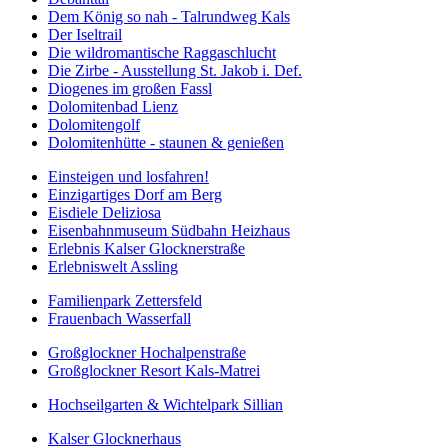
Dem König so nah - Talrundweg Kals
Der Iseltrail
Die wildromantische Raggaschlucht
Die Zirbe - Ausstellung St. Jakob i. Def.
Diogenes im großen Fassl
Dolomitenbad Lienz
Dolomitengolf
Dolomitenhütte - staunen & genießen
Einsteigen und losfahren!
Einzigartiges Dorf am Berg
Eisdiele Deliziosa
Eisenbahnmuseum Südbahn Heizhaus
Erlebnis Kalser Glocknerstraße
Erlebniswelt Assling
Familienpark Zettersfeld
Frauenbach Wasserfall
Großglockner Hochalpenstraße
Großglockner Resort Kals-Matrei
Hochseilgarten & Wichtelpark Sillian
Kalser Glocknerhaus