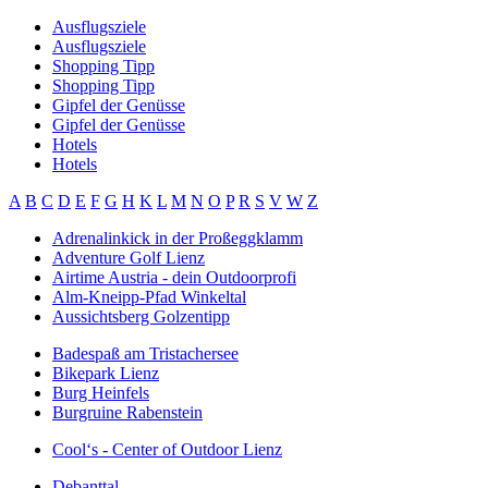
Ausflugsziele
Ausflugsziele
Shopping Tipp
Shopping Tipp
Gipfel der Genüsse
Gipfel der Genüsse
Hotels
Hotels
A
B
C
D
E
F
G
H
K
L
M
N
O
P
R
S
V
W
Z
Adrenalinkick in der Proßeggklamm
Adventure Golf Lienz
Airtime Austria - dein Outdoorprofi
Alm-Kneipp-Pfad Winkeltal
Aussichtsberg Golzentipp
Badespaß am Tristachersee
Bikepark Lienz
Burg Heinfels
Burgruine Rabenstein
Cool‘s - Center of Outdoor Lienz
Debanttal