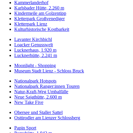
Kammerlanderhof
Karlsbader Hütte, 2.260 m
Kindermeile am Golzentipp
Kletterpark Großvenediger
Kletterpark Lienz
Kulturhistorische Kostbarkeit
Lavanter Kirchbichl
Loacker Genusswelt
Lucknerhaus, 1.920 m
Lucknerhütte, 2.241 m
Moonlight - Shopping
Museum Stadt Lienz - Schloss Bruck
Nationalpark Hotspots
Nationalpark Ranger:innen Touren
Natur-Kraft-Weg Umbalfälle
Neue Sajathütte, 2.600 m
New Take Five
Obersee und Staller Sattel
Osttirodler am Lienzer Schlossberg
Papin Sport