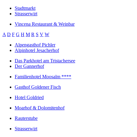
Stadtmarkt
Strasserwirt
Vincena Restaurant & Weinbar
A
D
F
G
H
M
R
S
V
W
Alpengasthof Pichler
Alpinhotel Jesacherhof
Das Parkhotel am Tristachersee
Der Gannerhof
Familienhotel Moosalm ****
Gasthof Goldener Fisch
Hotel Goldried
Moarhof & Dolomitenhof
Rauterstube
Strasserwirt