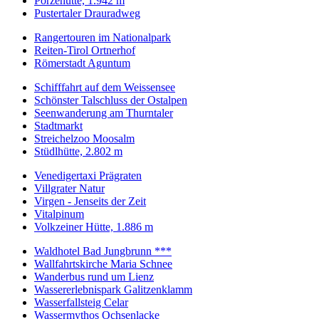
Porzehütte, 1.942 m
Pustertaler Drauradweg
Rangertouren im Nationalpark
Reiten-Tirol Ortnerhof
Römerstadt Aguntum
Schifffahrt auf dem Weissensee
Schönster Talschluss der Ostalpen
Seenwanderung am Thurntaler
Stadtmarkt
Streichelzoo Moosalm
Stüdlhütte, 2.802 m
Venedigertaxi Prägraten
Villgrater Natur
Virgen - Jenseits der Zeit
Vitalpinum
Volkzeiner Hütte, 1.886 m
Waldhotel Bad Jungbrunn ***
Wallfahrtskirche Maria Schnee
Wanderbus rund um Lienz
Wassererlebnispark Galitzenklamm
Wasserfallsteig Celar
Wassermythos Ochsenlacke