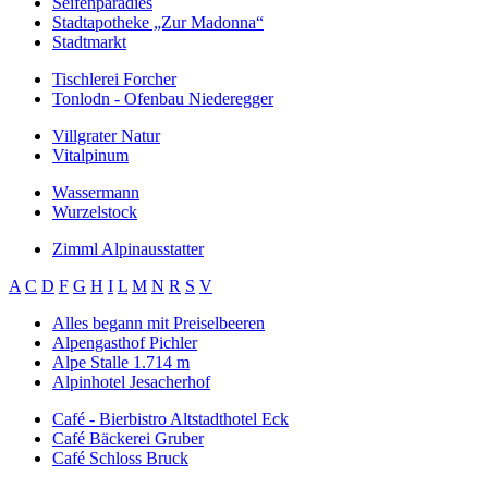
Seifenparadies
Stadtapotheke „Zur Madonna“
Stadtmarkt
Tischlerei Forcher
Tonlodn - Ofenbau Niederegger
Villgrater Natur
Vitalpinum
Wassermann
Wurzelstock
Zimml Alpinausstatter
A
C
D
F
G
H
I
L
M
N
R
S
V
Alles begann mit Preiselbeeren
Alpengasthof Pichler
Alpe Stalle 1.714 m
Alpinhotel Jesacherhof
Café - Bierbistro Altstadthotel Eck
Café Bäckerei Gruber
Café Schloss Bruck