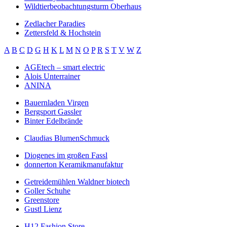
Wildtierbeobachtungsturm Oberhaus
Zedlacher Paradies
Zettersfeld & Hochstein
A
B
C
D
G
H
K
L
M
N
O
P
R
S
T
V
W
Z
AGEtech – smart electric
Alois Unterrainer
ANINA
Bauernladen Virgen
Bergsport Gassler
Binter Edelbrände
Claudias BlumenSchmuck
Diogenes im großen Fassl
donnerton Keramikmanufaktur
Getreidemühlen Waldner biotech
Goller Schuhe
Greenstore
Gustl Lienz
H12 Fashion Store