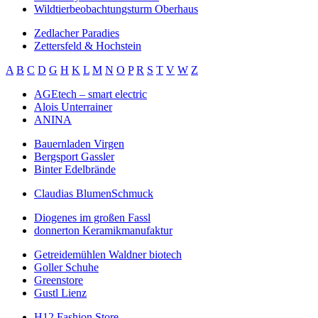
Wildtierbeobachtungsturm Oberhaus
Zedlacher Paradies
Zettersfeld & Hochstein
A
B
C
D
G
H
K
L
M
N
O
P
R
S
T
V
W
Z
AGEtech – smart electric
Alois Unterrainer
ANINA
Bauernladen Virgen
Bergsport Gassler
Binter Edelbrände
Claudias BlumenSchmuck
Diogenes im großen Fassl
donnerton Keramikmanufaktur
Getreidemühlen Waldner biotech
Goller Schuhe
Greenstore
Gustl Lienz
H12 Fashion Store