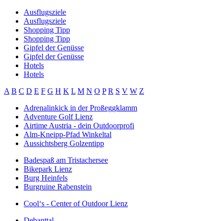
Ausflugsziele
Ausflugsziele
Shopping Tipp
Shopping Tipp
Gipfel der Genüsse
Gipfel der Genüsse
Hotels
Hotels
A
B
C
D
E
F
G
H
K
L
M
N
O
P
R
S
V
W
Z
Adrenalinkick in der Proßeggklamm
Adventure Golf Lienz
Airtime Austria - dein Outdoorprofi
Alm-Kneipp-Pfad Winkeltal
Aussichtsberg Golzentipp
Badespaß am Tristachersee
Bikepark Lienz
Burg Heinfels
Burgruine Rabenstein
Cool‘s - Center of Outdoor Lienz
Debanttal