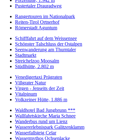
Porzehütte, 1.942 m
Pustertaler Drauradweg
Rangertouren im Nationalpark
Reiten-Tirol Ortnerhof
Römerstadt Aguntum
Schifffahrt auf dem Weissensee
Schönster Talschluss der Ostalpen
Seenwanderung am Thurntaler
Stadtmarkt
Streichelzoo Moosalm
Stüdlhütte, 2.802 m
Venedigertaxi Prägraten
Villgrater Natur
Virgen - Jenseits der Zeit
Vitalpinum
Volkzeiner Hütte, 1.886 m
Waldhotel Bad Jungbrunn ***
Wallfahrtskirche Maria Schnee
Wanderbus rund um Lienz
Wassererlebnispark Galitzenklamm
Wasserfallsteig Celar
Wassermythos Ochsenlacke