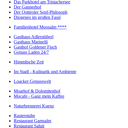
Das Parkhotel am Tristachersee
Der Gannerhof
Der Osttiroler Senf-Philosoph
Diogenes im großen Fassl
Familienhotel Moosalm ****
Gasthaus Adlerstüberl
Gasthaus Marinelli
Gasthof Goldener Fisch
Genuss Laden 24/7
Himmlische Zeit
Im Stadl - Kulinarik und Ambiente
Loacker Genusswelt
Moarhof & Dolomitenhof
Mocafe - Ganz mein Kaffee
Naturbrennerei Kuenz
Rauterstube
Restaurant Gamsalm
Restaurant Saluti