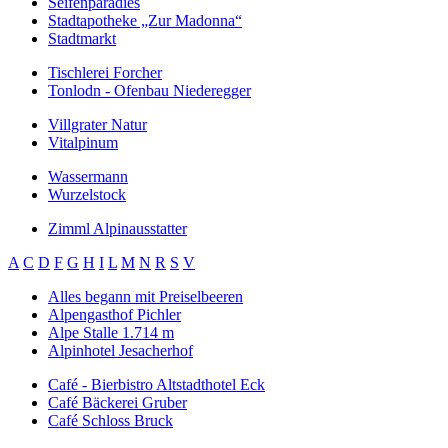
Seifenparadies
Stadtapotheke „Zur Madonna“
Stadtmarkt
Tischlerei Forcher
Tonlodn - Ofenbau Niederegger
Villgrater Natur
Vitalpinum
Wassermann
Wurzelstock
Zimml Alpinausstatter
A
C
D
F
G
H
I
L
M
N
R
S
V
Alles begann mit Preiselbeeren
Alpengasthof Pichler
Alpe Stalle 1.714 m
Alpinhotel Jesacherhof
Café - Bierbistro Altstadthotel Eck
Café Bäckerei Gruber
Café Schloss Bruck