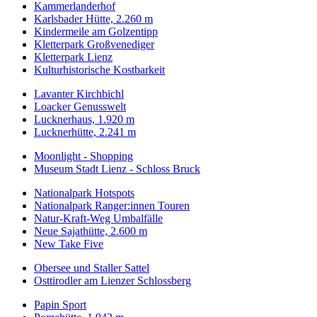
Kammerlanderhof
Karlsbader Hütte, 2.260 m
Kindermeile am Golzentipp
Kletterpark Großvenediger
Kletterpark Lienz
Kulturhistorische Kostbarkeit
Lavanter Kirchbichl
Loacker Genusswelt
Lucknerhaus, 1.920 m
Lucknerhütte, 2.241 m
Moonlight - Shopping
Museum Stadt Lienz - Schloss Bruck
Nationalpark Hotspots
Nationalpark Ranger:innen Touren
Natur-Kraft-Weg Umbalfälle
Neue Sajathütte, 2.600 m
New Take Five
Obersee und Staller Sattel
Osttirodler am Lienzer Schlossberg
Papin Sport