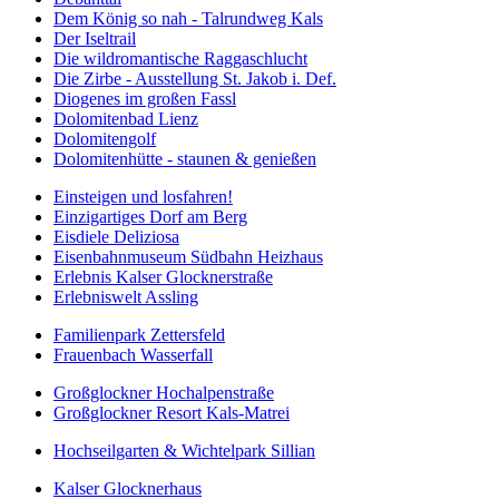
Dem König so nah - Talrundweg Kals
Der Iseltrail
Die wildromantische Raggaschlucht
Die Zirbe - Ausstellung St. Jakob i. Def.
Diogenes im großen Fassl
Dolomitenbad Lienz
Dolomitengolf
Dolomitenhütte - staunen & genießen
Einsteigen und losfahren!
Einzigartiges Dorf am Berg
Eisdiele Deliziosa
Eisenbahnmuseum Südbahn Heizhaus
Erlebnis Kalser Glocknerstraße
Erlebniswelt Assling
Familienpark Zettersfeld
Frauenbach Wasserfall
Großglockner Hochalpenstraße
Großglockner Resort Kals-Matrei
Hochseilgarten & Wichtelpark Sillian
Kalser Glocknerhaus