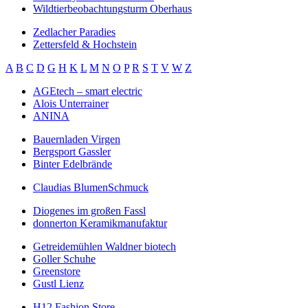
Wildtierbeobachtungsturm Oberhaus
Zedlacher Paradies
Zettersfeld & Hochstein
A
B
C
D
G
H
K
L
M
N
O
P
R
S
T
V
W
Z
AGEtech – smart electric
Alois Unterrainer
ANINA
Bauernladen Virgen
Bergsport Gassler
Binter Edelbrände
Claudias BlumenSchmuck
Diogenes im großen Fassl
donnerton Keramikmanufaktur
Getreidemühlen Waldner biotech
Goller Schuhe
Greenstore
Gustl Lienz
H12 Fashion Store