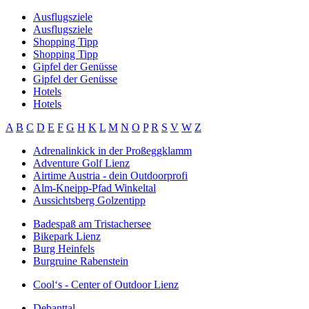
Ausflugsziele
Ausflugsziele
Shopping Tipp
Shopping Tipp
Gipfel der Genüsse
Gipfel der Genüsse
Hotels
Hotels
A
B
C
D
E
F
G
H
K
L
M
N
O
P
R
S
V
W
Z
Adrenalinkick in der Proßeggklamm
Adventure Golf Lienz
Airtime Austria - dein Outdoorprofi
Alm-Kneipp-Pfad Winkeltal
Aussichtsberg Golzentipp
Badespaß am Tristachersee
Bikepark Lienz
Burg Heinfels
Burgruine Rabenstein
Cool‘s - Center of Outdoor Lienz
Debanttal