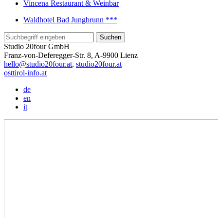
Vincena Restaurant & Weinbar
Waldhotel Bad Jungbrunn ***
Studio 20four GmbH
Franz-von-Deferegger-Str. 8, A-9900 Lienz
hello@studio20four.at
,
studio20four.at
osttirol-info.at
de
en
it