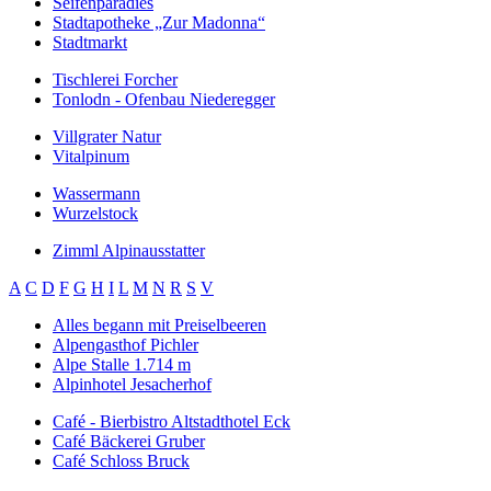
Seifenparadies
Stadtapotheke „Zur Madonna“
Stadtmarkt
Tischlerei Forcher
Tonlodn - Ofenbau Niederegger
Villgrater Natur
Vitalpinum
Wassermann
Wurzelstock
Zimml Alpinausstatter
A
C
D
F
G
H
I
L
M
N
R
S
V
Alles begann mit Preiselbeeren
Alpengasthof Pichler
Alpe Stalle 1.714 m
Alpinhotel Jesacherhof
Café - Bierbistro Altstadthotel Eck
Café Bäckerei Gruber
Café Schloss Bruck