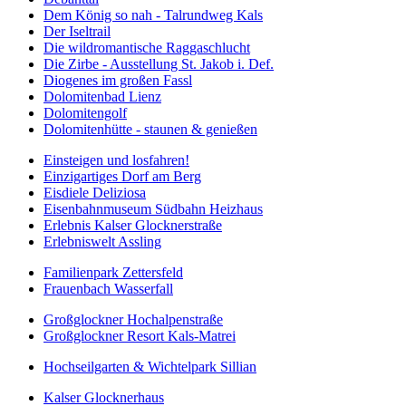
Dem König so nah - Talrundweg Kals
Der Iseltrail
Die wildromantische Raggaschlucht
Die Zirbe - Ausstellung St. Jakob i. Def.
Diogenes im großen Fassl
Dolomitenbad Lienz
Dolomitengolf
Dolomitenhütte - staunen & genießen
Einsteigen und losfahren!
Einzigartiges Dorf am Berg
Eisdiele Deliziosa
Eisenbahnmuseum Südbahn Heizhaus
Erlebnis Kalser Glocknerstraße
Erlebniswelt Assling
Familienpark Zettersfeld
Frauenbach Wasserfall
Großglockner Hochalpenstraße
Großglockner Resort Kals-Matrei
Hochseilgarten & Wichtelpark Sillian
Kalser Glocknerhaus