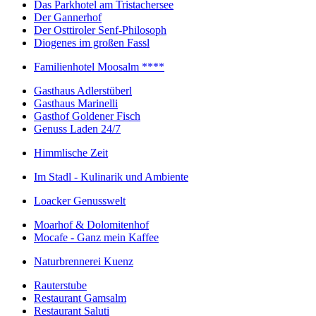
Das Parkhotel am Tristachersee
Der Gannerhof
Der Osttiroler Senf-Philosoph
Diogenes im großen Fassl
Familienhotel Moosalm ****
Gasthaus Adlerstüberl
Gasthaus Marinelli
Gasthof Goldener Fisch
Genuss Laden 24/7
Himmlische Zeit
Im Stadl - Kulinarik und Ambiente
Loacker Genusswelt
Moarhof & Dolomitenhof
Mocafe - Ganz mein Kaffee
Naturbrennerei Kuenz
Rauterstube
Restaurant Gamsalm
Restaurant Saluti