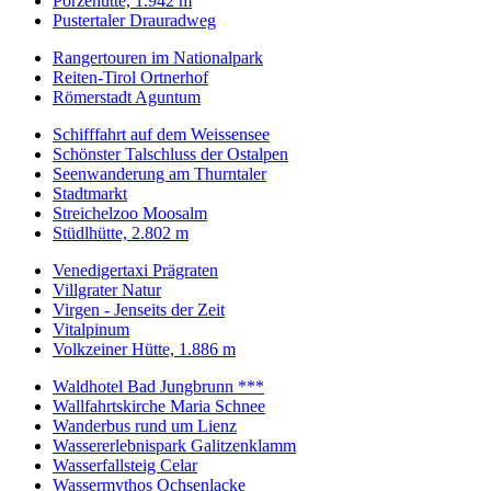
Porzehütte, 1.942 m
Pustertaler Drauradweg
Rangertouren im Nationalpark
Reiten-Tirol Ortnerhof
Römerstadt Aguntum
Schifffahrt auf dem Weissensee
Schönster Talschluss der Ostalpen
Seenwanderung am Thurntaler
Stadtmarkt
Streichelzoo Moosalm
Stüdlhütte, 2.802 m
Venedigertaxi Prägraten
Villgrater Natur
Virgen - Jenseits der Zeit
Vitalpinum
Volkzeiner Hütte, 1.886 m
Waldhotel Bad Jungbrunn ***
Wallfahrtskirche Maria Schnee
Wanderbus rund um Lienz
Wassererlebnispark Galitzenklamm
Wasserfallsteig Celar
Wassermythos Ochsenlacke