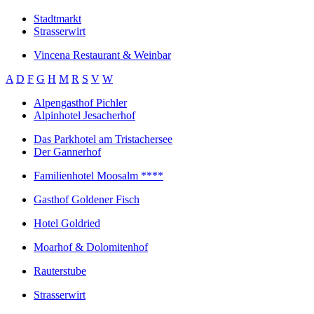
Stadtmarkt
Strasserwirt
Vincena Restaurant & Weinbar
A
D
F
G
H
M
R
S
V
W
Alpengasthof Pichler
Alpinhotel Jesacherhof
Das Parkhotel am Tristachersee
Der Gannerhof
Familienhotel Moosalm ****
Gasthof Goldener Fisch
Hotel Goldried
Moarhof & Dolomitenhof
Rauterstube
Strasserwirt