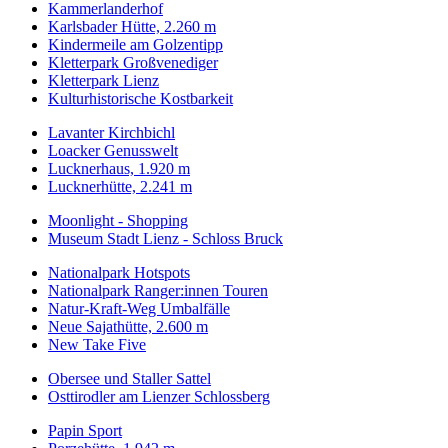
Kammerlanderhof
Karlsbader Hütte, 2.260 m
Kindermeile am Golzentipp
Kletterpark Großvenediger
Kletterpark Lienz
Kulturhistorische Kostbarkeit
Lavanter Kirchbichl
Loacker Genusswelt
Lucknerhaus, 1.920 m
Lucknerhütte, 2.241 m
Moonlight - Shopping
Museum Stadt Lienz - Schloss Bruck
Nationalpark Hotspots
Nationalpark Ranger:innen Touren
Natur-Kraft-Weg Umbalfälle
Neue Sajathütte, 2.600 m
New Take Five
Obersee und Staller Sattel
Osttirodler am Lienzer Schlossberg
Papin Sport