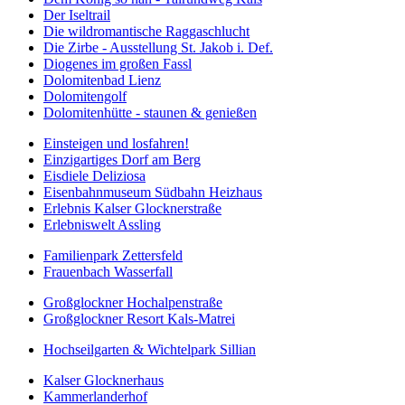
Der Iseltrail
Die wildromantische Raggaschlucht
Die Zirbe - Ausstellung St. Jakob i. Def.
Diogenes im großen Fassl
Dolomitenbad Lienz
Dolomitengolf
Dolomitenhütte - staunen & genießen
Einsteigen und losfahren!
Einzigartiges Dorf am Berg
Eisdiele Deliziosa
Eisenbahnmuseum Südbahn Heizhaus
Erlebnis Kalser Glocknerstraße
Erlebniswelt Assling
Familienpark Zettersfeld
Frauenbach Wasserfall
Großglockner Hochalpenstraße
Großglockner Resort Kals-Matrei
Hochseilgarten & Wichtelpark Sillian
Kalser Glocknerhaus
Kammerlanderhof