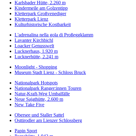
Karlsbader Hütte, 2.260 m
Kindermeile am Golzentipp
Kletterpark Großvenediger
Kletterpark Lienz
Kulturhistorische Kostbarkeit
L'adrenalina nella gola di Proßeggklamm
Lavanter Kirchbichl
Loacker Genusswelt
Lucknerhaus, 1.920 m
Lucknerhütte, 2.241 m
Moonlight - Shopping
Museum Stadt Lienz - Schloss Bruck
Nationalpark Hotspots
Nationalpark Ranger:innen Touren
Natur-Kraft-Weg Umbalfälle
Neue Sajathütte, 2.600 m
New Take Five
Obersee und Staller Sattel
Osttirodler am Lienzer Schlossberg
Papin Sport