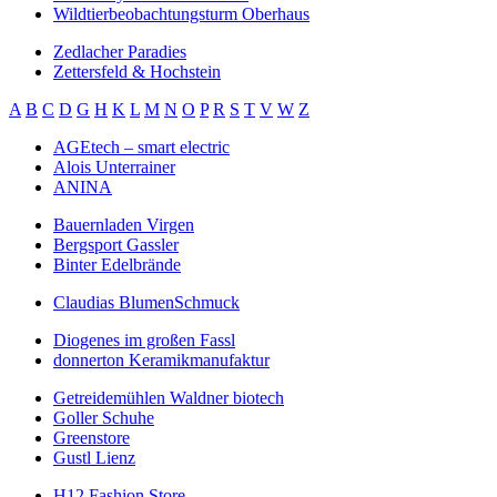
Wildtierbeobachtungsturm Oberhaus
Zedlacher Paradies
Zettersfeld & Hochstein
A
B
C
D
G
H
K
L
M
N
O
P
R
S
T
V
W
Z
AGEtech – smart electric
Alois Unterrainer
ANINA
Bauernladen Virgen
Bergsport Gassler
Binter Edelbrände
Claudias BlumenSchmuck
Diogenes im großen Fassl
donnerton Keramikmanufaktur
Getreidemühlen Waldner biotech
Goller Schuhe
Greenstore
Gustl Lienz
H12 Fashion Store