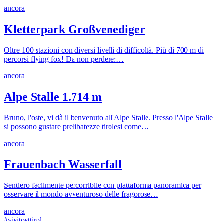
ancora
Kletterpark Großvenediger
Oltre 100 stazioni con diversi livelli di difficoltà. Più di 700 m di
percorsi flying fox! Da non perdere:…
ancora
Alpe Stalle 1.714 m
Bruno, l'oste, vi dà il benvenuto all'Alpe Stalle. Presso l'Alpe Stalle
si possono gustare prelibatezze tirolesi come…
ancora
Frauenbach Wasserfall
Sentiero facilmente percorribile con piattaforma panoramica per
osservare il mondo avventuroso delle fragorose…
ancora
#visitosttirol