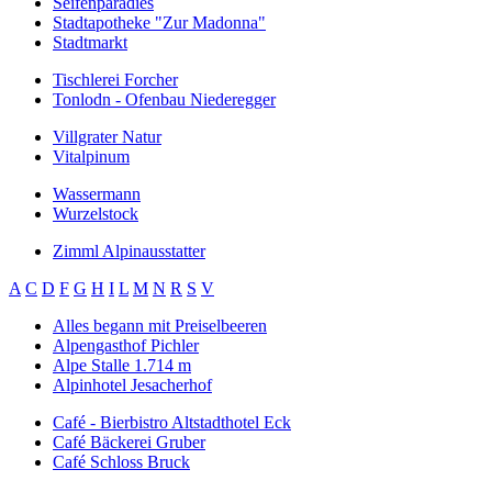
Seifenparadies
Stadtapotheke "Zur Madonna"
Stadtmarkt
Tischlerei Forcher
Tonlodn - Ofenbau Niederegger
Villgrater Natur
Vitalpinum
Wassermann
Wurzelstock
Zimml Alpinausstatter
A
C
D
F
G
H
I
L
M
N
R
S
V
Alles begann mit Preiselbeeren
Alpengasthof Pichler
Alpe Stalle 1.714 m
Alpinhotel Jesacherhof
Café - Bierbistro Altstadthotel Eck
Café Bäckerei Gruber
Café Schloss Bruck