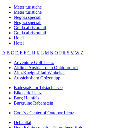
Meter turistiche
Meter turistiche
Negozi speciali
Negozi speciali
Guida ai ristoranti
Guida ai ristoranti
Hotel
Hotel
A
B
C
D
E
F
G
H
K
L
M
N
O
P
R
S
V
W
Z
Adventure Golf Lienz
Airtime Austria - dein Outdoorprofi
Alm-Kneipp-Pfad Winkeltal
Aussichtsberg Golzentipp
Badespaß am Tristachersee
Bikepark Lienz
Burg Heinfels
Burgruine Rabenstein
Cool‘s - Center of Outdoor Lienz
Debanttal
Dem König so nah - Talrundweg Kals