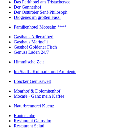
Das Parkhotel am Tristachersee
Der Gannerhof
Der Osttiroler Senf-Philosoph
Diogenes im großen Fassl
Familienhotel Moosalm ****
Gasthaus Adlerstüberl
Gasthaus Marinelli
Gasthof Goldener Fisch
Genuss Laden 24/7
Himmlische Zeit
Im Stadl - Kulinarik und Ambiente
Loacker Genusswelt
Moarhof & Dolomitenhof
Mocafe - Ganz mein Kaffee
Naturbrennerei Kuenz
Rauterstube
Restaurant Gamsalm
Restaurant Saluti