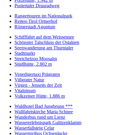
Porzehütte, 1.942 m
Pustertaler Drauradweg
Rangertouren im Nationalpark
Reiten-Tirol Ortnerhof
Römerstadt Aguntum
Schifffahrt auf dem Weissensee
Schönster Talschluss der Ostalpen
Seenwanderung am Thurntaler
Stadtmarkt
Streichelzoo Moosalm
Stüdlhütte, 2.802 m
Venedigertaxi Prägraten
Villgrater Natur
Virgen - Jenseits der Zeit
Vitalpinum
Volkzeiner Hütte, 1.886 m
Waldhotel Bad Jungbrunn ***
Wallfahrtskirche Maria Schnee
Wanderbus rund um Lienz
Wassererlebnispark Galitzenklamm
Wasserfallsteig Celar
Wassermythos Ochsenlacke