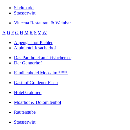
Stadtmarkt
Strasserwirt
Vincena Restaurant & Weinbar
A
D
F
G
H
M
R
S
V
W
Alpengasthof Pichler
Alpinhotel Jesacherhof
Das Parkhotel am Tristachersee
Der Gannerhof
Familienhotel Moosalm ****
Gasthof Goldener Fisch
Hotel Goldried
Moarhof & Dolomitenhof
Rauterstube
Strasserwirt