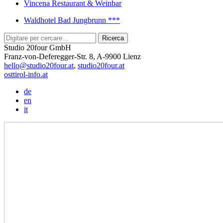
Vincena Restaurant & Weinbar
Waldhotel Bad Jungbrunn ***
Studio 20four GmbH
Franz-von-Deferegger-Str. 8, A-9900 Lienz
hello@studio20four.at
,
studio20four.at
osttirol-info.at
de
en
it