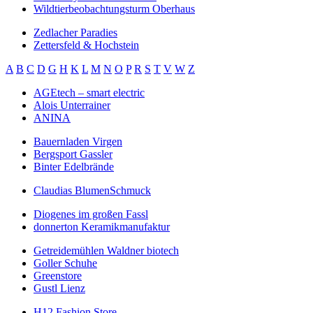
Wildtierbeobachtungsturm Oberhaus
Zedlacher Paradies
Zettersfeld & Hochstein
A
B
C
D
G
H
K
L
M
N
O
P
R
S
T
V
W
Z
AGEtech – smart electric
Alois Unterrainer
ANINA
Bauernladen Virgen
Bergsport Gassler
Binter Edelbrände
Claudias BlumenSchmuck
Diogenes im großen Fassl
donnerton Keramikmanufaktur
Getreidemühlen Waldner biotech
Goller Schuhe
Greenstore
Gustl Lienz
H12 Fashion Store