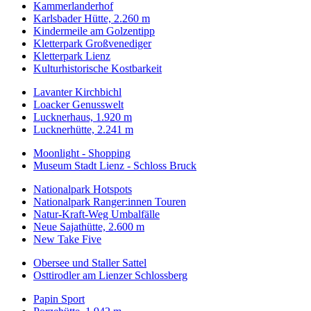
Kammerlanderhof
Karlsbader Hütte, 2.260 m
Kindermeile am Golzentipp
Kletterpark Großvenediger
Kletterpark Lienz
Kulturhistorische Kostbarkeit
Lavanter Kirchbichl
Loacker Genusswelt
Lucknerhaus, 1.920 m
Lucknerhütte, 2.241 m
Moonlight - Shopping
Museum Stadt Lienz - Schloss Bruck
Nationalpark Hotspots
Nationalpark Ranger:innen Touren
Natur-Kraft-Weg Umbalfälle
Neue Sajathütte, 2.600 m
New Take Five
Obersee und Staller Sattel
Osttirodler am Lienzer Schlossberg
Papin Sport