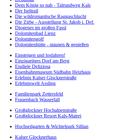
Dem König so nah - Talrundweg Kals
Der Iseltrail
Die wildromantische Raggaschlucht
Die Zirbe - Ausstellung St. Jakob i. Def.
Diogenes im großen Fassl
Dolomitenbad Lienz
Dolomitengolf
Dolomitenhütte - staunen & genießen
Einsteigen und losfahren!
Einzigartiges Dorf am Berg
Eisdiele Deliziosa
Eisenbahnmuseum Südbahn Heizhaus
Erlebnis Kalser Glocknerstraße
Erlebniswelt Assling
Familienpark Zettersfeld
Frauenbach Wasserfall
Großglockner Hochalpenstraße
Großglockner Resort Kals-Matrei
Hochseilgarten & Wichtelpark Sillian
Kalser Glocknerhaus