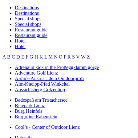
Destinations
Destinations
Special shops
Special shops
Restaurant guide
Restaurant guide
Hotel
Hotel
A
B
C
D
E
F
G
H
K
L
M
N
O
P
R
S
V
W
Z
Adrenalin kick in the Proßeggklamm gorge
Adventure Golf Lienz
Airtime Austria - dein Outdoorprofi
Alm-Kneipp-Pfad Winkeltal
Aussichtsberg Golzentipp
Badespaß am Tristachersee
Bikepark Lienz
Burg Heinfels
Burgruine Rabenstein
Cool‘s - Center of Outdoor Lienz
Debanttal