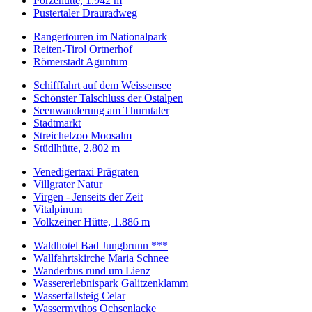
Porzehütte, 1.942 m
Pustertaler Drauradweg
Rangertouren im Nationalpark
Reiten-Tirol Ortnerhof
Römerstadt Aguntum
Schifffahrt auf dem Weissensee
Schönster Talschluss der Ostalpen
Seenwanderung am Thurntaler
Stadtmarkt
Streichelzoo Moosalm
Stüdlhütte, 2.802 m
Venedigertaxi Prägraten
Villgrater Natur
Virgen - Jenseits der Zeit
Vitalpinum
Volkzeiner Hütte, 1.886 m
Waldhotel Bad Jungbrunn ***
Wallfahrtskirche Maria Schnee
Wanderbus rund um Lienz
Wassererlebnispark Galitzenklamm
Wasserfallsteig Celar
Wassermythos Ochsenlacke