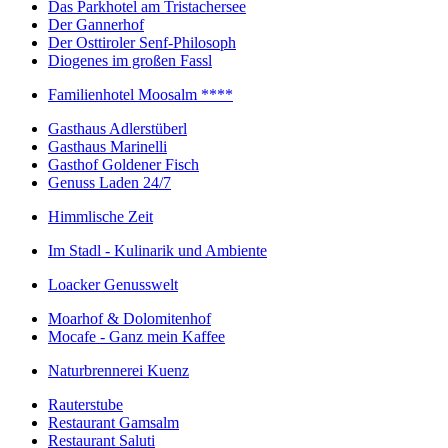
Das Parkhotel am Tristachersee
Der Gannerhof
Der Osttiroler Senf-Philosoph
Diogenes im großen Fassl
Familienhotel Moosalm ****
Gasthaus Adlerstüberl
Gasthaus Marinelli
Gasthof Goldener Fisch
Genuss Laden 24/7
Himmlische Zeit
Im Stadl - Kulinarik und Ambiente
Loacker Genusswelt
Moarhof & Dolomitenhof
Mocafe - Ganz mein Kaffee
Naturbrennerei Kuenz
Rauterstube
Restaurant Gamsalm
Restaurant Saluti