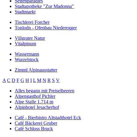
Seifenparadies
Stadtapotheke "Zur Madonna"
Stadtmarkt
Tischlerei Forcher
Tonlodn - Ofenbau Niederegger
Villgrater Natur
Vitalpinum
Wassermann
Wurzelstock
Zimml Alpinausstatter
A
C
D
F
G
H
I
L
M
N
R
S
V
Alles begann mit Preiselbeeren
Alpengasthof Pichler
Alpe Stalle 1.714 m
Alpinhotel Jesacherhof
Café - Bierbistro Altstadthotel Eck
Café Bäckerei Gruber
Café Schloss Bruck